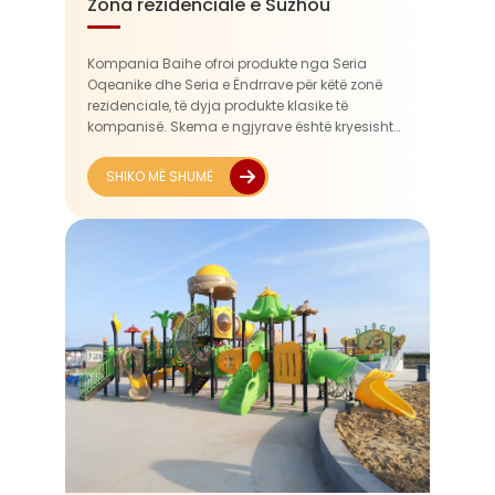
Zona rezidenciale e Suzhou
Kompania Baihe ofroi produkte nga Seria
Oqeanike dhe Seria e Ëndrrave për këtë zonë
rezidenciale, të dyja produkte klasike të
kompanisë. Skema e ngjyrave është kryesisht
blu e thellë, me theksime të gjalla të kuqe dhe të
portokallta. Ajo rikrijon atmosferën e oqeanit...
SHIKO MË SHUMË