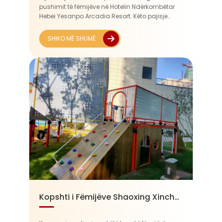
pushimit të fëmijëve në Hotelin Ndërkombëtar
Hebei Yesanpo Arcadia Resort. Këto pajisje
integrojnë rrëshqitësa, rrjeta ngjitjeje, korniza
ngjitjeje dhe ...
SHIKO MË SHUMË
Kopshti i Fëmijëve Shaoxing Xinchang Chengnan