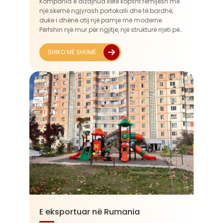
Kompania e dizajnua këtë kopsht fëmijësh me
një skemë ngjyrash portokalli dhe të bardhë,
duke i dhënë atij një pamje më moderne.
Përfshin një mur për ngjitje, një strukturë rrjeti për
ngjitje, rrëshqitësa, trambolinë dhe platforma
me shumë nivele, ofruar fëmijëve një larmi
SHIKO MË SHUMË
aktivitetesh...
E eksportuar në Rumania