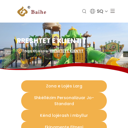
SQ
RRESHTET E KLIENTIT
Faqja Kryesore
-
RRESHTET E KLIENTIT
Zona e Lojës Larg
Shkëllëzim Personalizuar Jo-
Standard
Kënd lojërash i mbyllur
Ekipamente Fitnesi