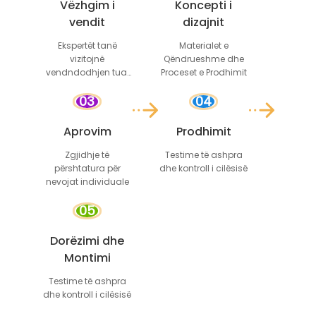
Vëzhgim i
Koncepti i
vendit
dizajnit
Ekspertët tanë
Materialet e
vizitojnë
Qëndrueshme dhe
vendndodhjen tuaj
Proceset e Prodhimit
për të vlerësuar
03
04
hapësirën dhe
kërkesat
Aprovim
Prodhimit
Zgjidhje të
Testime të ashpra
përshtatura për
dhe kontroll i cilësisë
nevojat individuale
05
Dorëzimi dhe
Montimi
Testime të ashpra
dhe kontroll i cilësisë