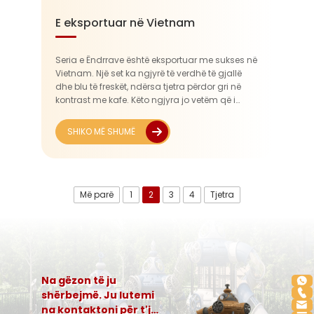
E eksportuar në Vietnam
Seria e Ëndrrave është eksportuar me sukses në
Vietnam. Një set ka ngjyrë të verdhë të gjallë
dhe blu të freskët, ndërsa tjetra përdor gri në
kontrast me kafe. Këto ngjyra jo vetëm që i
përshtaten skenave të jashtme të dritësuara që
pëlqehen në Vietnam por edhe...
SHIKO MË SHUMË
Më parë
1
2
3
4
Tjetra
Na gëzon të ju
shërbejmë. Ju lutemi
na kontaktoni për t'ju