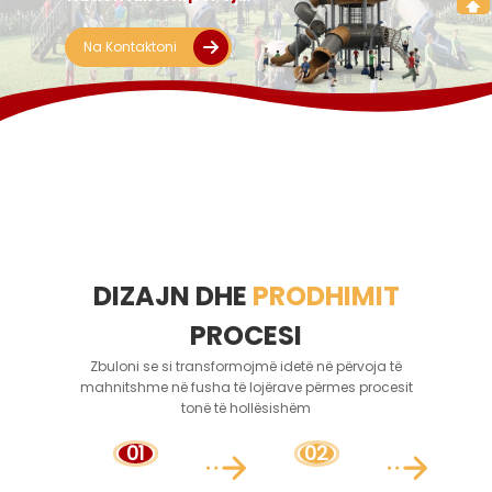
përshtatur një zgjidhje
të plotë pajisjesh
Na Kontaktoni
argëtuese!
DIZAJN DHE
PRODHIMIT
PROCESI
Zbuloni se si transformojmë idetë në përvoja të
mahnitshme në fusha të lojërave përmes procesit
tonë të hollësishëm
01
02