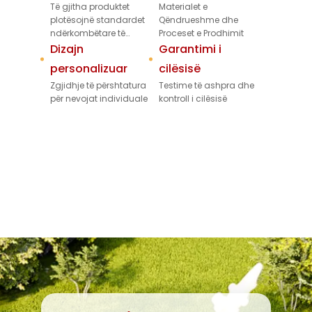
Të gjitha produktet
Materialet e
plotësojnë standardet
Qëndrueshme dhe
ndërkombëtare të
Proceset e Prodhimit
sigurisë
Dizajn
Garantimi i
personalizuar
cilësisë
Zgjidhje të përshtatura
Testime të ashpra dhe
për nevojat individuale
kontroll i cilësisë