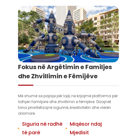
Fokus në Argëtimin e Familjes
dhe Zhvillimin e Fëmijëve
Më shumë se pajisje për lojë, ne krijojmë platforma për
lidhjen familjare dhe zhvillimin e fëmijëve. Dizajnet
tona prioritetizojnë sigurinë, kreativitetin dhe vlerën
arsimore.
Siguria në radhë
Miqësor ndaj
të parë
Mjedisit