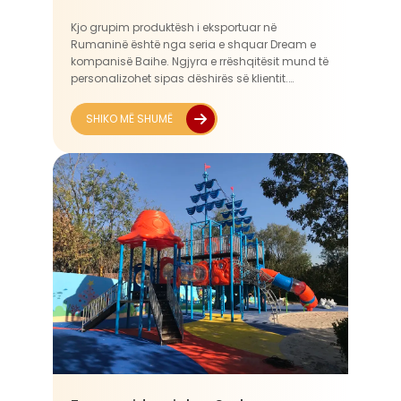
Kjo grupim produktësh i eksportuar në
Rumaninë është nga seria e shquar Dream e
kompanisë Baihe. Ngjyra e rrëshqitësit mund të
personalizohet sipas dëshirës së klientit.
Kombinimi i ngjyrave portokalli dhe gjelbër
krijon një theks vizual në vjeshtë dhe dimër,
SHIKO MË SHUMË
ndërsa lart...