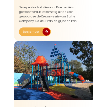
Deze productset die naar Roemenië is
geëxporteerd, is afkomstig uit de zeer
gewaardeerde Dream-serie van Baihe
Company. De kleur van de glijbaan kan
worden afgestemd op de voorkeuren van de
klant. De oranje en groene kleurstelling zorgt
Bekijk meer
voor een visuele highlight in de herfst en winter,
terwijl de hoge...