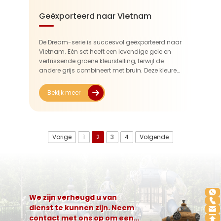
Geëxporteerd naar Vietnam
De Dream-serie is succesvol geëxporteerd naar
Vietnam. Eén set heeft een levendige gele en
verfrissende groene kleurstelling, terwijl de
andere grijs combineert met bruin. Deze kleuren
passen niet alleen bij de heldere
buitenomgeving die in Vietnam gewaardeerd
Bekijk meer
wordt, maar ook...
Vorige
1
2
3
4
Volgende
We zijn verheugd u van
dienst te kunnen zijn. Neem
contact met ons op om een