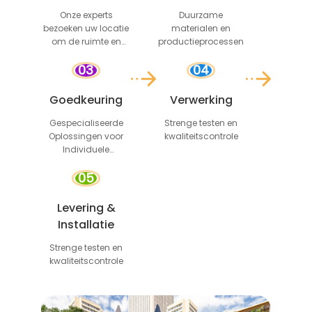
Onze experts
Duurzame
bezoeken uw locatie
materialen en
om de ruimte en
productieprocessen
eisen te beoordelen
03
04
Goedkeuring
Verwerking
Gespecialiseerde
Strenge testen en
Oplossingen voor
kwaliteitscontrole
Individuele
Behoeften
05
Levering &
Installatie
Strenge testen en
kwaliteitscontrole