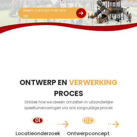
op maat gemaakte
Neem contact met ons
oplossing voor
op
amusementsspeeltoestellen
samen te stellen!
ONTWERP EN
VERWERKING
PROCES
Ontdek hoe we ideeën omzetten in uitzonderlijke
speeltuinervaringen via ons zorgvuldige proces
01
02
Locatieonderzoek
Ontwerpconcept