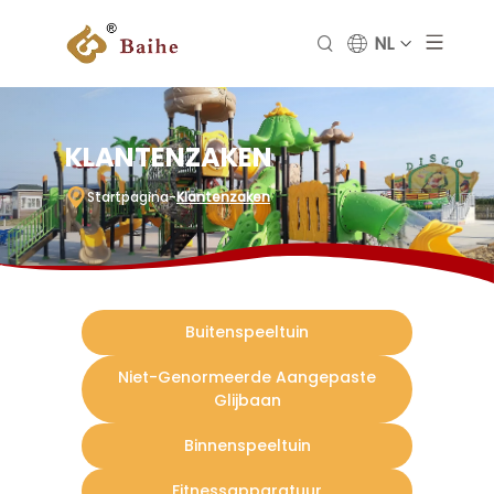
NL
KLANTENZAKEN
Startpagina
-
Klantenzaken
Buitenspeeltuin
Niet-Genormeerde Aangepaste
Glijbaan
Binnenspeeltuin
Fitnessapparatuur