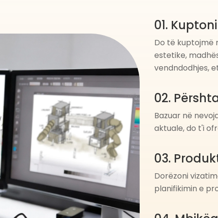
01. Kuptoni
Do të kuptojmë n
estetike, madhësi
vendndodhjes, et
02. Përshta
Bazuar në nevoja
aktuale, do t'i o
03. Produkt
Dorëzoni vizatime
planifikimin e pr