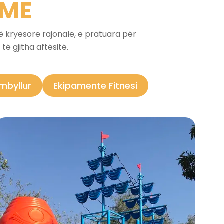
IME
kë kryesore rajonale, e pratuara për
ë gjitha aftësitë.
 mbyllur
Ekipamente Fitnesi