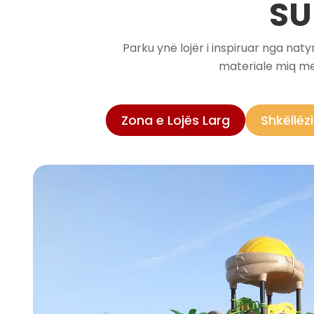
SU
Parku ynë lojër i inspiruar nga nat
materiale miq me 
Zona e Lojës Larg
Shkëllëz