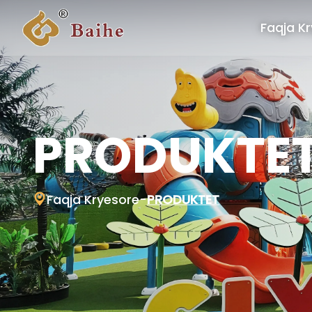
Faqja K
PRODUKTE
Faqja Kryesore
-
PRODUKTET