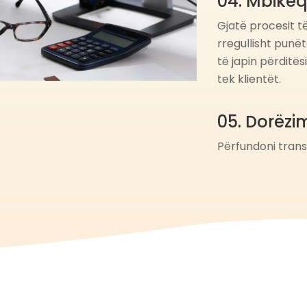
04. Mbikëq
Gjatë procesit të
rregullisht punë
të japin përditës
tek klientët.
05. Dorëzim
Përfundoni transp