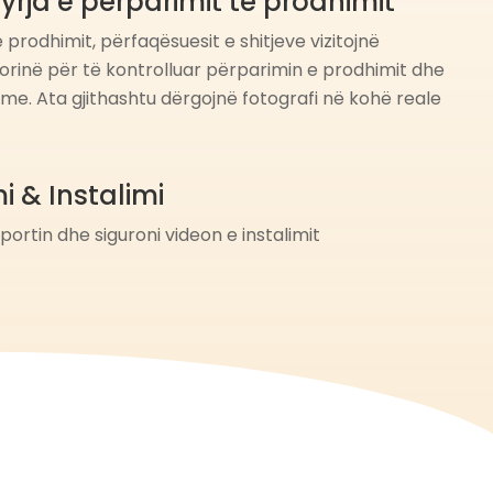
yrja e përparimit të prodhimit
 prodhimit, përfaqësuesit e shitjeve vizitojnë
torinë për të kontrolluar përparimin e prodhimit dhe
ime. Ata gjithashtu dërgojnë fotografi në kohë reale
i & Instalimi
ortin dhe siguroni videon e instalimit