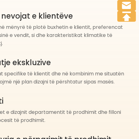
 nevojat e klientëve
ë mënyrë të plotë buxhetin e klientit, preferencat
në e vendit, si dhe karakteristikat klimatike të
j.
tje ekskluzive
t specifike të klientit dhe në kombinim me situatën
frojmë një plan dizajni të përshtatur sipas masës.
i
t e dizajnit departamentit të prodhimit dhe filloni
ocesit të prodhimit.