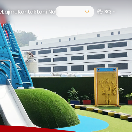
ë
Lajme
Kontaktoni Na
SQ