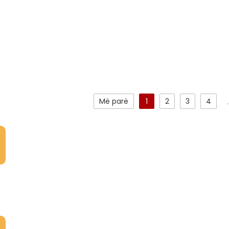
Më parë
1
2
3
4
.