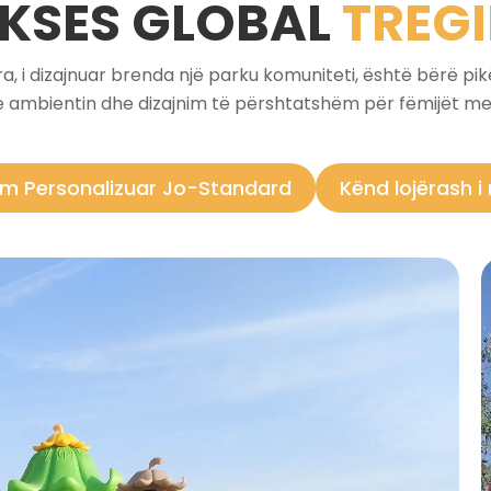
KSES GLOBAL
TREG
yra, i dizajnuar brenda një parku komuniteti, është bërë pi
ambientin dhe dizajnim të përshtatshëm për fëmijët me t
im Personalizuar Jo-Standard
Kënd lojërash i