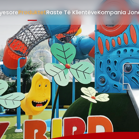
ryesore
Produktet
Raste Të Klientëve
Kompania Jon
T