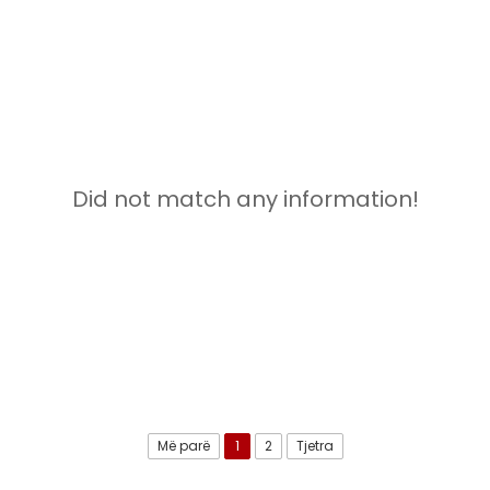
Did not match any information!
Më parë
1
2
Tjetra