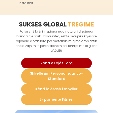
instalimit
SUKSES GLOBAL
TREGIME
Parku ynë lojër i inspiruar nga natyra, i dizajnuar
brenda një parku komuniteti, është bërë pikë kryesore
rajonale, e pratuara për materiale miq me ambientin
dhe dizajnim të përshtatshëm për fëmijët me të gjitha
aftësitë.
Zona e Lojës Larg
Shkëllëzim Personalizuar Jo-
Standard
Kënd lojërash i mbyllur
Ekipamente Fitnesi