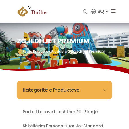
SQ
ZGJEDHJET PREMIUM
Faqja Kryesore
- Produktet
-
Zgjedhjet Premium
Kategoritë e Produkteve
Parku I Lojrave I Jashtëm Për Fëmijë
Shkëllëzim Personalizuar Jo-Standard