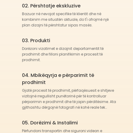
02. Përshtatje ekskluzive
Bazuar në nevojat specifike të klientit dhe në
kombinim me situatën aktuale, do t'i ofrojmë një
plan dizajni të përshtatur sipas masës.
03. Produkti
Dorëzoni vizatimet e dizajnit departamentit të
prodhimit dhe filloni planifikimin e procesit të
prodhimit.
04. Mbikëqyrja e përparimit të
prodhimit
Gjatë procesit të prodhimit, përfaqësuesit e shitjeve
vizitojnë rregullisht punëtorinë për të kontrolluar
përparimin e prodhimit dhe të japin përditësime. Ata
gjithashtu dërgojnë fotografi në kohë reale tek
klientët.
05. Dorëzimi & Instalimi
Përfundoni transportin dhe siguroni videon e