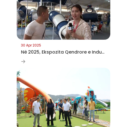
30 Apr 2025
Në 2025, Ekspozita Qendrore e Industrisë së Argëtimit do të vizitojë Wenzhou-n për të ndërtuar së bashku një qendër industriale të re.