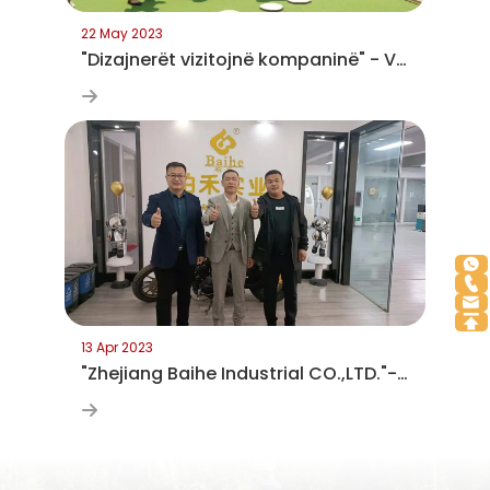
22 May 2023
"Dizajnerët vizitojnë kompaninë" - Vizitimi i Kompanisë së Pajisjeve të Argëtimit Yongjia
13 Apr 2023
"Zhejiang Baihe Industrial CO.,LTD."--një markë botërore e njohur që ka fituar famë ndërkombëtare