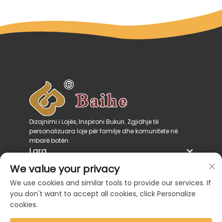
Dizajnimi i Lojës, Inspironi Bukuri. Zgjidhje të
personalizuara loje për familje dhe komunitete në
mbarë botën.
Larg
Kategoritë e Produkteve
We value your privacy
Na Kontaktoni
We use cookies and similar tools to provide our services. If
you don't want to accept all cookies, click Personalize
cookies.