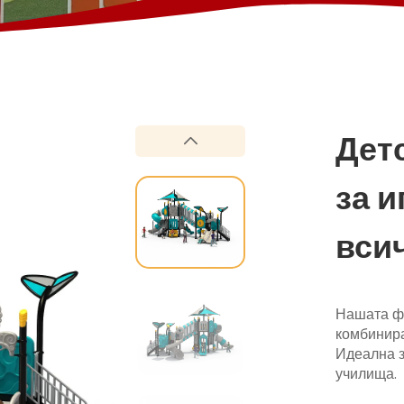
Дет
за и
всич
ком
Нашата фл
комбинира
Идеална з
училища.