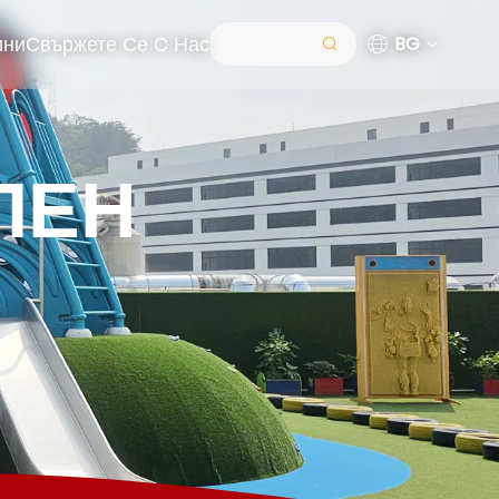
ини
Свържете Се С Нас
BG
ЛЕН