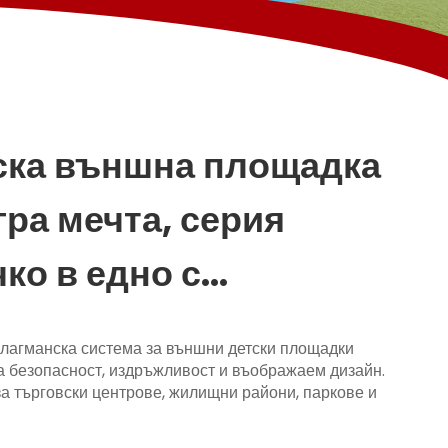
ска външна площадка
гра мечта, серия
ко в едно с
бинирана пързалка
агманска система за външни детски площадки
 безопасност, издръжливост и въображаем дизайн.
а търговски центрове, жилищни райони, паркове и