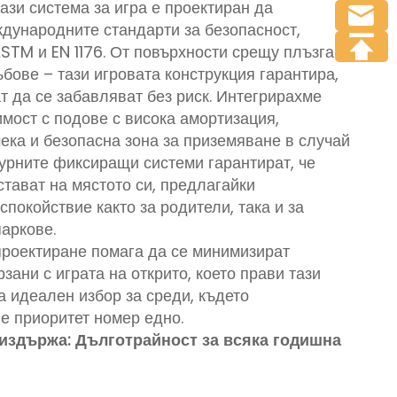
ази система за игра е проектиран да
дународните стандарти за безопасност,
STM и EN 1176. От повърхности срещу плъзгане
бове – тази игровата конструкция гарантира,
т да се забавляват без риск. Интегрирахме
мост с подове с висока амортизация,
ека и безопасна зона за приземяване в случай
гурните фиксиращи системи гарантират, че
стават на мястото си, предлагайки
покойствие както за родители, така и за
аркове.
роектиране помага да се минимизират
рзани с играта на открито, което прави тази
а идеален избор за среди, където
е приоритет номер едно.
 издържа: Дълготрайност за всяка годишна
и външни игрища Kids Dream е изработена от