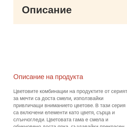
Описание
Описание на продукта
Цветовите комбинации на продуктите от серия
за мечти са доста смели, използвайки
привличащи вниманието цветове. В тази серия
са включени елементи като цветя, сърца и
слънчогледи. Цветовата гама е смела и
обикновено доста ярка, създавайки прекрасен