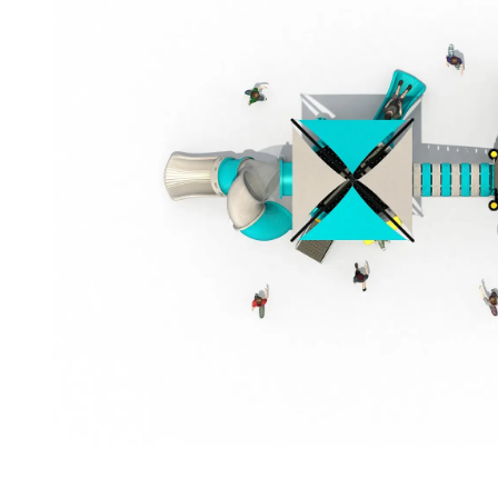
деца, тази серия игрища е проектирана да
осигурява радост за години напред.