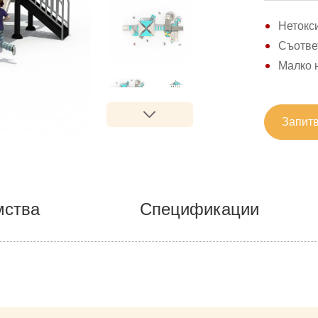
Нетокси
Съответ
Малко н
Запитв
мства
Спецификации