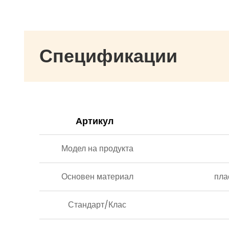
намалявайки разходите за подмяна и
осигурявайки дълготрайна употреба.
Спецификации
Артикул
Модел на продукта
Основен материал
пла
Стандарт/Клас