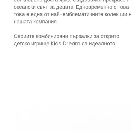
океански свят за децата. Едновременно с това
това е една от най-емблематичните колекции 
нашата компания.
Сериите комбинирани пързалки за открито
детско игрище Kids Dream са идеалното
решение за създаване на ангажираща,
безопасна и жизнена среда за игра на деца.
Проектирани да отговарят на нуждите на
паркове, училища, търговски центрове, жилищ
райони и други, тази флагманска система за
детско игрище комбинира отлични безопаснос
характеристики, висока издръжливост и
въображаем дизайн, който насърчава
креативността на младите умове. Независимо
дали искате да оживите обществено
пространство или да създадете забавна зона з