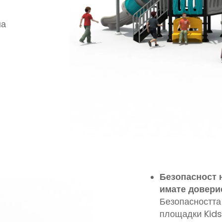
на
ни
ни
Безопасност н
имате довери
Безопасността 
а
площадки Kids