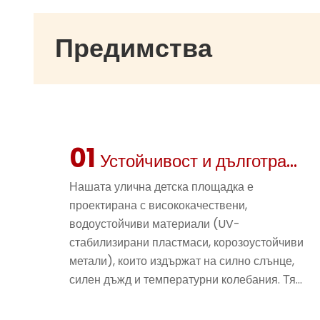
Предимства
01
Устойчивост и дълготрайност
Нашата улична детска площадка е
проектирана с висококачествени,
водоустойчиви материали (UV-
стабилизирани пластмаси, корозоустойчиви
метали), които издържат на силно слънце,
силен дъжд и температурни колебания. Тя
запазва структурната си цялост и ярките
цветове в продължение на години,