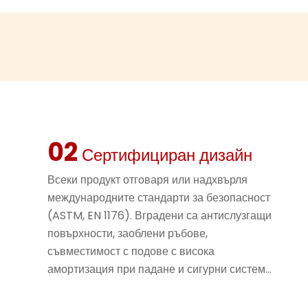
висококачеств
включително п
устойчиви на к
са специално 
метеорологичн
светлина, сил
Независимо от 
цялост и яркит
02
Тази издръжли
Сертифициран дизайн
минимално под
Playground
ра
Всеки продукт отговаря или надхвърля
пространства, 
международните стандарти за безопасност
на интензивно
(ASTM, EN 1176). Вградени са антислузгащи
визуалния си 
повърхности, заоблени ръбове,
Ярък, въобра
съвместимост с подове с висока
децата
амортизация при падане и сигурни системи
Комбинираната
за закрепване, за да се минимизира риска
е просто детс
от падания – осигурявайки безопасност на