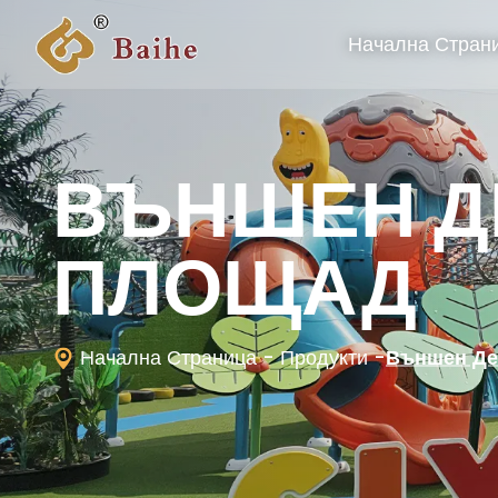
Начална Стран
ВЪНШЕН Д
ПЛОЩАД
Начална Страница
- Продукти
-
Външен Де