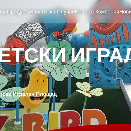
ица
Продукти
Клиентски Случаи
Нашата Компания
Нов
ЕТСКИ ИГРА
тски Игрален Площад