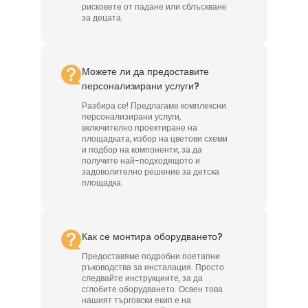
рисковете от падане или сблъскване
за децата.
Можете ли да предоставите
персонализирани услуги?
Разбира се! Предлагаме комплексни
персонализирани услуги,
включително проектиране на
площадката, избор на цветови схеми
и подбор на компоненти, за да
получите най-подходящото и
задоволително решение за детска
площадка.
Как се монтира оборудването?
Предоставяме подробни поетапни
ръководства за инсталация. Просто
следвайте инструкциите, за да
сглобите оборудването. Освен това
нашият търговски екип е на