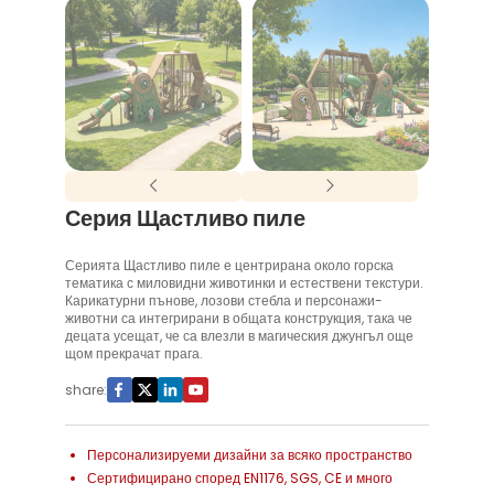
Серия Щастливо пиле
Серията Щастливо пиле е центрирана около горска
тематика с миловидни животинки и естествени текстури.
Карикатурни пънове, лозови стебла и персонажи-
животни са интегрирани в общата конструкция, така че
децата усещат, че са влезли в магическия джунгъл още
щом прекрачат прага.
share:
Персонализируеми дизайни за всяко пространство
Сертифицирано според EN1176, SGS, CE и много