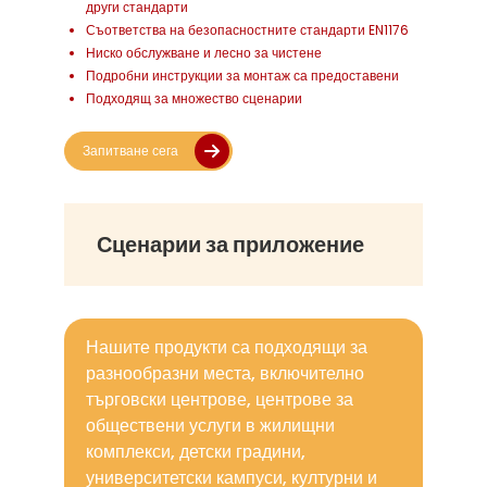
други стандарти
Съответства на безопасностните стандарти EN1176
Ниско обслужване и лесно за чистене
Подробни инструкции за монтаж са предоставени
Подходящ за множество сценарии
Запитване сега
Сценарии за приложение
Нашите продукти са подходящи за
разнообразни места, включително
търговски центрове, центрове за
обществени услуги в жилищни
комплекси, детски градини,
университетски кампуси, културни и