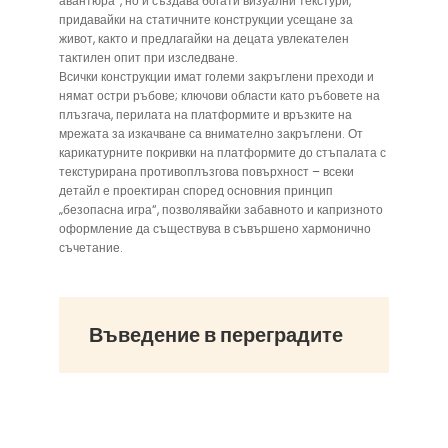
авантюра“, но и създава богати визуални текстури,
придавайки на статичните конструкции усещане за
живот, както и предлагайки на децата увлекателен
тактилен опит при изследване.
Всички конструкции имат големи закръглени преходи и
нямат остри ръбове; ключови области като ръбовете на
плъзгача, перилата на платформите и връзките на
мрежата за изкачване са внимателно закръглени. От
карикатурните покривки на платформите до стъпалата с
текстурирана противоплъзгова повърхност – всеки
детайл е проектиран според основния принцип
„безопасна игра“, позволявайки забавното и капризното
оформление да съществува в съвършено хармонично
съчетание.
Въведение в переградите