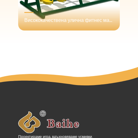
Висококачествена улична фитнес машина за ходене на въздух за употреба в градина и вила или за развлечение в парк - съответстваща със стандарти на ЕС и САЩ
Проектираме игра, вдъхновяваме усмивки.