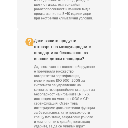
щети от дъжд, осигурявайки
работоспособност и външен вид в
продължение на 8–10 години дори
при екстремни климатични условия.
Дали вашите продукти
отговарят на международните
стандарти за безопасност за
външни детски площадки?
Да, всяка част от нашето оборудване
е преминала множество
авторитетни сертификации,
включително ISO 9001:2008 за
системата за управление на
качеството, европейския стандарт за
безопасност на играчките EN 1176,
инспекция на място от SGS и CE-
сертификация. Освен това
интегрираме допълнителни функции
за безопасност, като повърхности
срещу плъзгане, закръглени ръбове
и компоненти с дизайн, поглъщащ
ударите, за да се минимизират