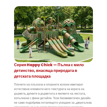
Серия Happy Chick — Пълна с мило
детинство, внасяща природата в
детската площадка
Плочите на плъзгача и опорните колони имитират
естествени елементи като текстурата на кората на
дървета, дупките в дърветата и жилките на листата,
изпълнени с фини детайли. Този биомиметичен дизайн
не само подобрява потапящото усещане за „джунгълска