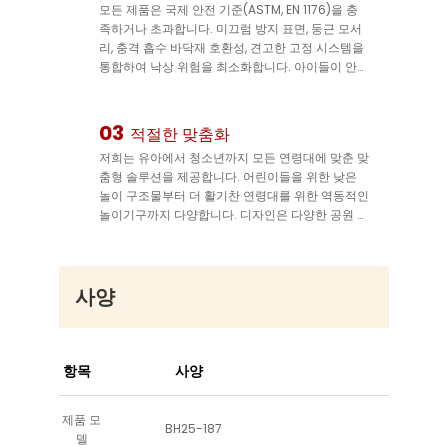
모든 제품은 국제 안전 기준(ASTM, EN 1176)을 충
족하거나 초과합니다. 미끄럼 방지 표면, 둥근 모서
리, 충격 흡수 바닥재 호환성, 견고한 고정 시스템을
통합하여 낙상 위험을 최소화합니다. 아이들이 안전
하게 놀 수 있고 공원 운영자는 안심할 수 있습니다.
03
적절한 맞춤화
저희는 유아에서 청소년까지 모든 연령대에 맞춘 맞
춤형 솔루션을 제공합니다. 어린이들을 위한 낮은
놀이 구조물부터 더 활기찬 연령대를 위한 역동적인
놀이기구까지 다양합니다. 디자인은 다양한 공원 크
기와 테마(예: 해적, 우주, 자연)에 맞게 조정 가능하
여 귀하의 브랜드에 어울리는 독특하고 매력적인 공
간을 조성할 수 있습니다.
사양
항목
사양
제품 모
BH25-187
델