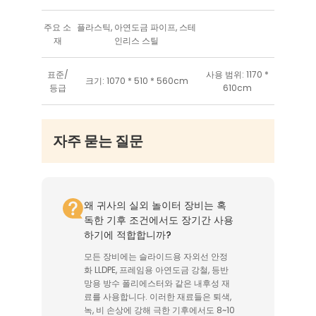
주요 소
플라스틱, 아연도금 파이프, 스테
재
인리스 스틸
표준/
사용 범위: 1170 *
크기: 1070 * 510 * 560cm
등급
610cm
자주 묻는 질문
왜 귀사의 실외 놀이터 장비는 혹
독한 기후 조건에서도 장기간 사용
하기에 적합합니까?
모든 장비에는 슬라이드용 자외선 안정
화 LLDPE, 프레임용 아연도금 강철, 등반
망용 방수 폴리에스터와 같은 내후성 재
료를 사용합니다. 이러한 재료들은 퇴색,
녹, 비 손상에 강해 극한 기후에서도 8~10