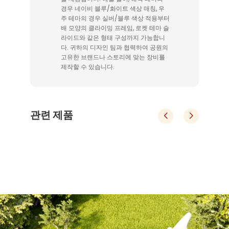
경우 네이비 블루/화이트 색상 매칭, 우
주 테마의 경우 실버/블루 색상 적용부터
배 모양의 클라이밍 프레임, 로켓 테마 슬
라이드와 같은 형태 구성까지 가능합니
다. 귀하의 디자인 팀과 협력하여 공원의
고유한 브랜드나 스토리에 맞는 장비를
제작할 수 있습니다.
관련 제품
야외 뼈 다이노소어 플라스틱 클라이밍 슬라이드 공원
어린이용 뼈 다이노소어 테마 야외 놀이터 클라이밍 슬라이드 세트
클라이밍
어린이용 뼈 다이노소어 테마 야외 놀이
 내구성 및
당사의 대표적인 실외 놀이터 시스템은 안전성, 내구성
소재. 
무독성, 친환경 소재. 
지역, 공원
및 창의적인 디자인이 결합되어 쇼핑몰, 주거 지역, 공
드 공원
터 클라이밍 슬라이드 세트
니다. 
EN 1176 안전 기준을 준수합니다. 
적입니다.
원 및 학교에 이상적입니다.
세척. 
저 유지 관리 및 쉬운 세척. 