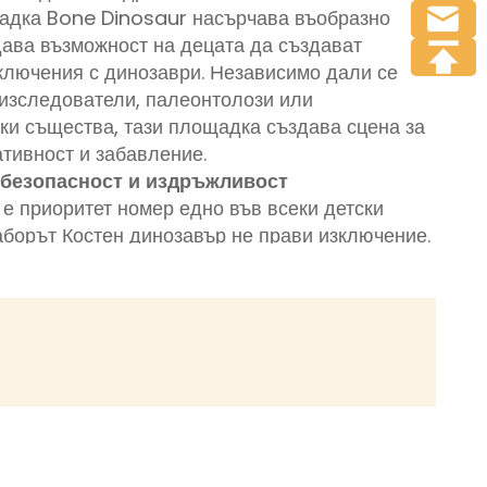
адка Bone Dinosaur насърчава въобразно
дава възможност на децата да създават
ключения с динозаври. Независимо дали се
 изследователи, палеонтолози или
ки същества, тази площадка създава сцена за
тивност и забавление.
 безопасност и издръжливост
 е приоритет номер едно във всеки детски
аборът Костен динозавър не прави изключение.
висококачествена пластмаса, галванизирани
аема стомана, тази система за детска
оектирана да издържи на години употреба и
орологични условия. Нейните здрави
антират дълъг живот, докато нейните функции
 осигуряват спокойствие на родителите и
 от серията Костен динозавър е внимателно
да отговаря на най-високите стандарти за