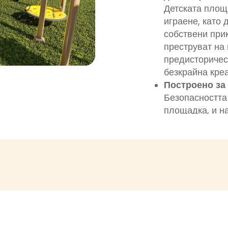
а
Детската площ
играене, като 
собствени при
преструват на
т
предисторичес
безкрайна креа
Построено за
Безопасността
площадка, и н
Изработен от 
тръби и неръжд
площадка е пр
различни мете
материали гар
за безопасност
грижовниците.
Всеки елемент
изработен, за 