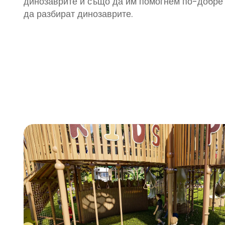
динозаврите и също да им помогнем по-добре
да разбират динозаврите.
Потопете се в свят на приключения с комплект
за детска площадка с динозавърска тематика
Bone Dinosaur, включващ климбане и пързалк
Проектиран да вдъхновява и ангажира децата,
тази уникална система за детска площадка
комбинира забавление, безопасност и
въображение, което я превръща в идеално
допълнение към всяко външно място за отдих.
Независимо дали искате да подобрите
търговски център, парк, жилищен комплекс или
училище, серията Bone Dinosaur предлага
вълнуващ начин децата да изследват, учат и с
забавляват.
Нашата флагманска серия Bone Dinosaur е