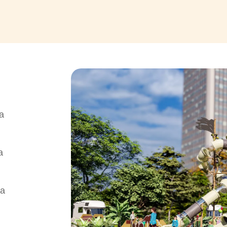
а
а
за