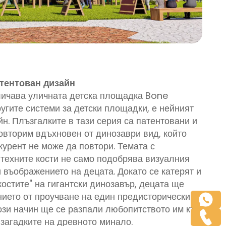
атентован дизайн
тличава уличната детска площадка Bone
угите системи за детски площадки, е нейният
н. Плъзгалките в тази серия са патентовани и
овторим вдъхновен от динозаври вид, който
курент не може да повтори. Темата с
 техните кости не само подобрява визуалния
и въображението на децата. Докато се катерят и
костите" на гигантски динозавър, децата ще
нието от проучване на един предисторически
този начин ще се разпали любопитството им към
 загадките на древното минало.