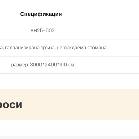
привлече вним
Спецификация
истински акцен
Идеално за м
Наборът за изк
BH25-003
Dinosaur е ун
включително о
а, галванизирана тръба, неръждаема стомана
жилищни компл
други. Незави
размер: 3000*2400*910 см
обществен парк
площад предла
децата могат д
Съдействие з
Представлявайк
роси
площадката с 
активност и об
плъзгат и изсл
изгражда сила
насърчава движ