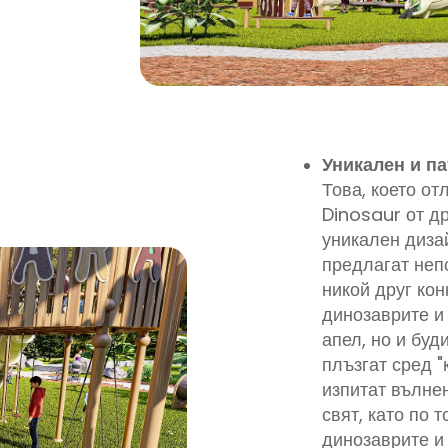
а
а.
Уникален и п
Това, което о
Dinosaur от др
уникален дизай
предлагат неп
никой друг кон
динозаврите и
апел, но и буд
е
плъзгат сред "
изпитат вълне
свят, като по 
динозаврите и