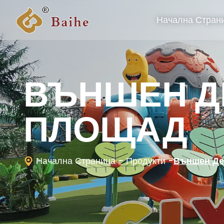
Начална Стран
ВЪНШЕН Д
ПЛОЩАД
Начална Страница
- Продукти
-
Външен Де