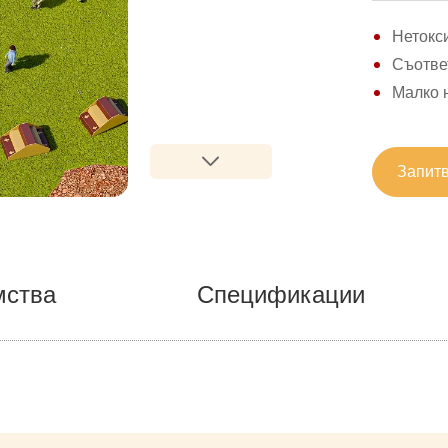
Нетокси
Съответ
Малко н
Запитв
мства
Спецификации