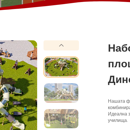
Наб
пло
Дин
вкл
Нашата фл
кат
комбинира
Идеална з
училища.