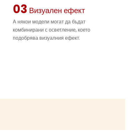
03
редлагайки безопасна среда, в която децата
Визуален ефект
бавляват свободно и с увереност. Независимо
т по уникалните костени пързалки или катерят
А някои модели могат да бъдат
 с тематика динозаври, децата са гарантирано
комбинирани с осветление, което
приятна игра.
подобрява визуалния ефект.
нтерактивно детско игрално пространство
бавен и образователен, детският площад Bone
оектиран да бъде визуално привлекателен.
дори включват осветителни решения, които
нително измерение към играта. Нощем
 да свети в ярки цветове, създавайки
сфера, която привлича както деца, така и
и допълнителен визуален ефект превръща
inosaur не просто в детски площад, а в
на картичка за всяко обществено или частно
на динозаврите си скелети и впечатляващия си
истема за детско игрално пространство ще