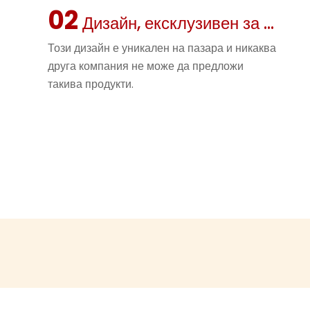
02
безопасност, п
Дизайн, ексклузивен за пазара
могат да се за
дали се плъзга
Този дизайн е уникален на пазара и никаква
по структурите
друга компания не може да предложи
в безопасна и 
такива продукти.
Визуално и и
Освен че е за
Dinosaur е пр
Някои модели 
добавят допъл
площадът може
магическа атмо
родители. Тоз
серията Bone D
истинска визит
пространство.
Благодарение 
дизайн, тази с