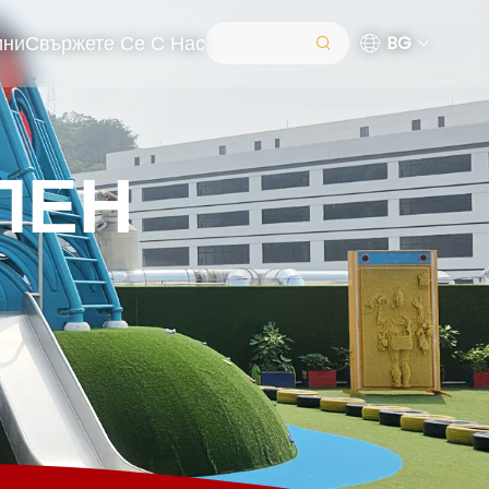
ини
Свържете Се С Нас
BG
ЛЕН