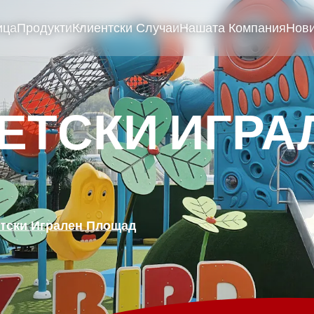
ица
Продукти
Клиентски Случаи
Нашата Компания
Нов
ЕТСКИ ИГРА
тски Игрален Площад