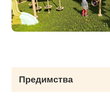
нещо повече от просто детска площадка — тов
е иновативно и образователно преживяване,
което позволява на децата да навлязат в
fascиниращия свят на динозаврите. Изградена
според най-високите стандарти за безопаснос
и издръжливост, тази детска площадка
разполага с патентно заявена конструкция на
пързалка, ексклузивна за нашата компания,
осигурявайки уникален вълнуващ опит, който
никой друг доставчик не предлага.
Предимства