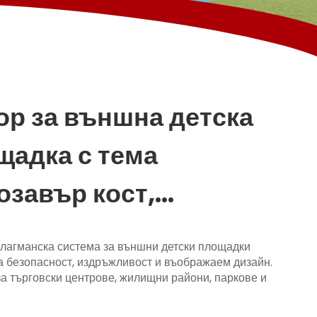
ор за външна детска
щадка с тема
озавър кост,
ючващ улей за
агманска система за външни детски площадки
ерене и плъзгане
 безопасност, издръжливост и въображаем дизайн.
а търговски центрове, жилищни райони, паркове и