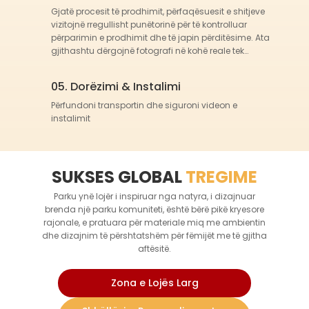
interactive të luajtjes që përfshijnë
Gjatë procesit të prodhimit, përfaqësuesit e shitjeve
zgjidhjen e problemeve, si seria
vizitojnë rregullisht punëtorinë për të kontrolluar
përparimin e prodhimit dhe të japin përditësime. Ata
"Raketë Hapësinore" dhe "Parku
gjithashtu dërgojnë fotografi në kohë reale tek
Tematik i Kurrizorit", ofrojnë fëmijëve
klientët.
mundësinë të angazhojnë imagjinatën
05. Dorëzimi & Instalimi
dhe krijimtarinë ndërkohë që mësojnë
Përfundoni transportin dhe siguroni videon e
përmes lojës. Këto struktura tematike
instalimit
të luajtjes stimulojnë kuriozitetin dhe
mësimin duke inkurajuar fëmijët të
eksplorojnë mjedise të reja, të
SUKSES GLOBAL
TREGIME
mendojnë kritikisht dhe të
angazhohen në skena imaginative.
Parku ynë lojër i inspiruar nga natyra, i dizajnuar
Duke interaguar me tema dhe
brenda një parku komuniteti, është bërë pikë kryesore
elemente të ndryshme loje, fëmijët
rajonale, e pratuara për materiale miq me ambientin
dhe dizajnim të përshtatshëm për fëmijët me të gjitha
zhvillojnë aftësi për zgjidhjen e
aftësitë.
problemeve dhe përmirësojnë
aftësitë e tyre kognitive. Kjo është
Zona e Lojës Larg
veçanërisht e dobishme për formimin
e mënyrës se si do të ballafaqohen