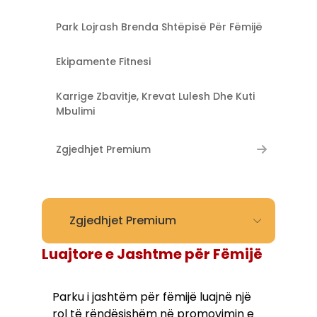
Park Lojrash Brenda Shtëpisë Për Fëmijë
Ekipamente Fitnesi
Karrige Zbavitje, Krevat Lulesh Dhe Kuti
Mbulimi
Zgjedhjet Premium
Zgjedhjet Premium
Luajtore e Jashtme për Fëmijë
Parku i jashtëm për fëmijë luajnë një
rol të rëndësishëm në promovimin e