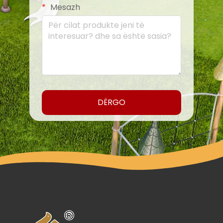
apo kognitive të mund të marrin pjesë
Mesazh
së bashku me shokët e tyre. Kjo
përfshirje stimulon ndjenjën e
komunitetit dhe lejon çdo fëmijë të
përfitojë nga rritja fizike, sociale dhe
emocionale që ofron loja jashtë
shtëpisë. Seria "Lëkundësi Kombinim
Pylli" është një shembull i serisë që
përfshin veçori të ndryshme për
DËRGO
fëmijët me aftësi të ndryshme, duke
ofruar diçka për të gjithë, nga fëmijët
e vegjël deri te përdoruesit më të
përparuar.
8. Nxitja e Kreativitetit dhe
Imagjinatës
Parket e jashtëm nuk janë vetëm për
aktivitet fizik; ato ofrojnë gjithashtu një
mundësi për fëmijët të angazhojnë