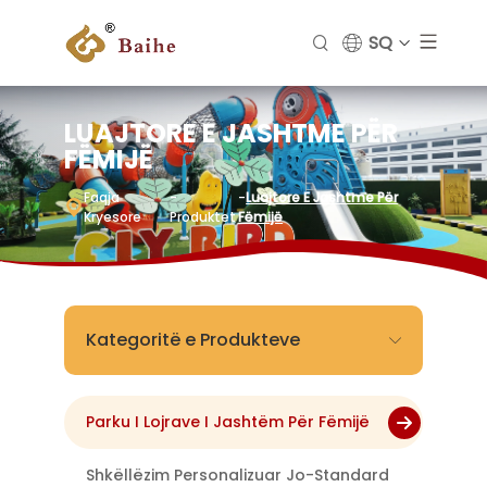
SQ
LUAJTORE E JASHTME PËR
FËMIJË
Faqja
-
-
Luajtore E Jashtme Për
Kryesore
Produktet
Fëmijë
Kategoritë e Produkteve
Parku I Lojrave I Jashtëm Për Fëmijë
Shkëllëzim Personalizuar Jo-Standard