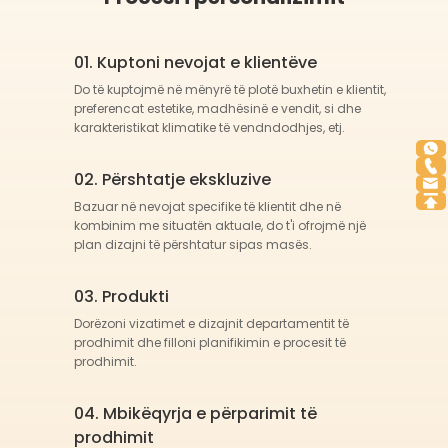
koordinimin, ekuilibrin dhe forcën. Për
shembull, seria "Dream Combination
01. Kuptoni nevojat e klientëve
Slide" dhe seria "Ocean Combination
Slide" ofrojnë një varg rrëshqitorjesh
Do të kuptojmë në mënyrë të plotë buxhetin e klientit,
preferencat estetike, madhësinë e vendit, si dhe
që i përshtaten fëmijëve të moshave
karakteristikat klimatike të vendndodhjes, etj.
dhe aftësive të ndryshme, duke
inkurajuar luajtjen aktive. Fëmijët
02. Përshtatje ekskluzive
merren me ushtrime fizike kur ngjiten,
Bazuar në nevojat specifike të klientit dhe në
rrëshqasin dhe eksplorojnë aspekte
kombinim me situatën aktuale, do t'i ofrojmë një
të ndryshme të parkut. Kjo stimulon
plan dizajni të përshtatur sipas masës.
zhvillimin e aftësive motorike të
mëdha dhe promovon një stil jetese
03. Produkti
të shëndetshëm dhe aktiv që nga
Dorëzoni vizatimet e dizajnit departamentit të
moshë e hershme.
prodhimit dhe filloni planifikimin e procesit të
4. Rritja kognitive dhe mësimi
prodhimit.
Përveç përfitimeve fizike, parket e
jashtëm për fëmijë kontribuojnë
04. Mbikëqyrja e përparimit të
gjithashtu në zhvillimin kognitiv. Zonat
prodhimit