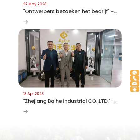
22 May 2023
"Ontwerpers bezoeken het bedrijf" - Bezoek aan Yongjia Amusement Equipment Company
13 Apr 2023
"Zhejiang Baihe Industrial CO.,LTD."--een wereldwijd gerenommeerd merk dat internationale bekendheid heeft verworven