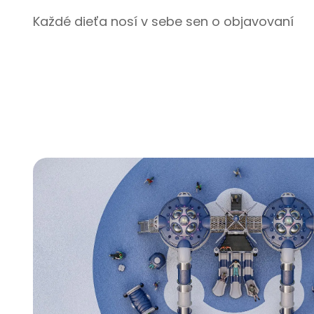
Každé dieťa nosí v sebe sen o objavovaní
obrovského vesmíru a vonkajší detský ihrisk
zo série Space Rocket tento sen mení na
hmatateľnú, radostnú skúsenosť. Ako náš
vlajkový vonkajší herný systém dokonale
spája najvyššiu úroveň bezpečnosti, dlhú
životnosť a kreatívny vesmírny dizajn – čo h
robí ideálnym doplnkom pre mestské záhrad
bytové štvrte, materské školy, zábavné park
a veľké nákupné centrá. Ide o viac než len o
hernú konštrukciu – je to štartovacia rampa
pre zvedavosť, kde sa deti môžu šplhať,
objavovať a nechať preletieť svojej
predstavivej, zatiaľ čo sa rodičia a
prevádzkovatelia miest môžu cítiť pokojne.