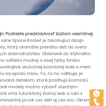
jn: Podniete predstavivosť kúzlom vesmírnej
érie Space Rocket je fascinujúci dizajn
ety, ktorý okamžite prenáša deti do sveta
ch dobrodružstiev. Oblečené do štýlového
 odtieňa modrej a sivej farby ihrisko
onkajšok skutočnej kozmickej lode a mení
 na epickú misiu. To, čo ho odlišuje, je
ovaná detailom, ktoré posilňujú kozmickú
rané modely možno vybaviť vlastným
ré vrhá futuristický žiarivý lesk a robí z
ominantný prvok cez deň aj cez noc. Okrem