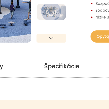
Bezpečn
Zodpov
Nízke ú
Opýtaj
y
Špecifikácie