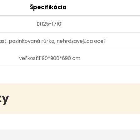
nárazmi, čo mi
Špecifikácia
upevňovacie s
držia na svoj
BH25-17101
prevádzkovate
Univerzálne pr
ast, pozinkovaná rúrka, nehrdzavejúca oceľ
Rozumieme, že
potreby, preto
veľkosť:1190*900*690 cm
možnosti pris
všetkým vekov
pre malé deti
úrovne konfig
ky
sa na zábave 
kompaktné dv
zábavný park,
usporiadanie 
priestoru. Kla