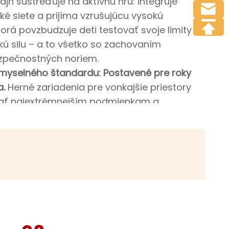
zajn sústreďuje na aktívnu hru: integruje
ké siete a prijíma vzrušujúcu vysokú
torá povzbudzuje deti testovať svoje limity a
kú silu – a to všetko so zachovaním
zpečnostných noriem.
myselného štandardu: Postavené pre roky
a.
Herné zariadenia pre vonkajšie priestory
ať najextrémnejším podmienkam a
 používaniu, a séria Space Rocket ponúka
 odolnosť. Vyrobená z vysokokvalitných,
ch materiálov vrátane plastov
h proti UV žiareniu a kovov odolných voči
í extrémne slnečné svetlo, silné dažde a
teploty. Na rozdiel od krehkých alternatív si
 súprava uchová štrukturálnu pevnosť aj živé
y po mnoho rokov, čo výrazne zníži náklady