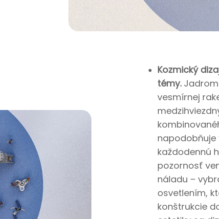
o
Kozmický diza
témy.
Jadrom s
o
vesmírnej rak
y,
medzihviezdny
y
kombinovaného
napodobňuje v
každodennú hru
pozornosť ven
náladu – vyb
osvetlením, kto
konštrukcie d