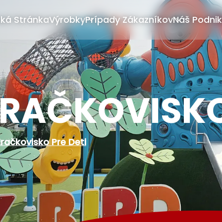
ká Stránka
Výrobky
Prípady Zákazníkov
Náš Podnik
RAČKOVISKO 
račkovisko Pre Deti