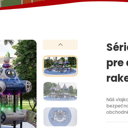
Séri
pre 
rak
Náš vlajk
bezpečnos
obchodné 