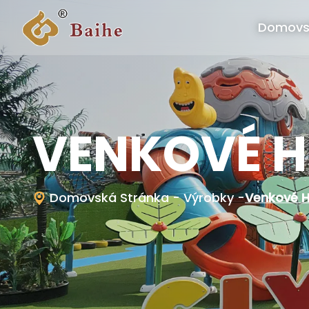
Domovs
VENKOVÉ H
Domovská Stránka
- Výrobky
-
Venkové H