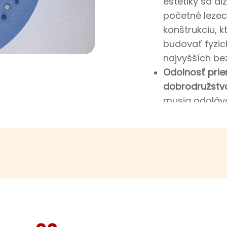
estetiky sa di
početné lezec
konštrukciu, k
budovať fyzic
najvyšších be
Odolnosť prie
dobrodružstv
musia odoláv
nepretržitému
nekompromisnú
počasí odolný
stabilizovanýc
korózii, vydrž
prudké výkyvy 
táto ihrisková
kozmické farb