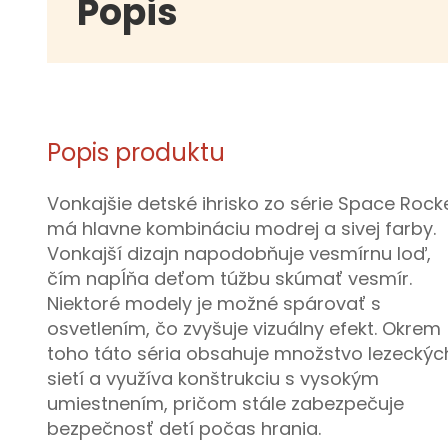
Popis
Popis produktu
Vonkajšie detské ihrisko zo série Space Rock
má hlavne kombináciu modrej a sivej farby.
Vonkajší dizajn napodobňuje vesmírnu loď,
čím napĺňa deťom túžbu skúmať vesmír.
Niektoré modely je možné spárovať s
osvetlením, čo zvyšuje vizuálny efekt. Okrem
toho táto séria obsahuje množstvo lezeckýc
sietí a využíva konštrukciu s vysokým
umiestnením, pričom stále zabezpečuje
bezpečnosť detí počas hrania.