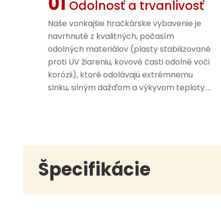
01
Odolnosť a trvanlivosť
Naše vonkajšie hračkárske vybavenie je
navrhnuté z kvalitných, počasím
odolných materiálov (plasty stabilizované
proti UV žiareniu, kovové časti odolné voči
korózii), ktoré odolávajú extrémnemu
slnku, silným dažďom a výkyvom teploty.
Udržiava štrukturálnu pevnosť a živé
farby po roky, čím sa znížia náklady na
výmenu a zabezpečuje sa dlhodobá
funkčnosť.
Špecifikácie