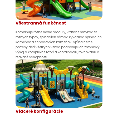
Všestranná funkčnosť
Kombinuje rôzne herné moduly, vrátane šmykoviek
rôznych typov, šplhacích rámov, kyvadlov, šplhacích
kameňov a schodových kameňov. Spĺňa herné
potreby detí všetkých vekov, podporuje ich zmyslový
vývoj a komplexne rozvíja koordináciu, rovnováhu a
reakčné schopnosti.
Viaceré konfigurácie