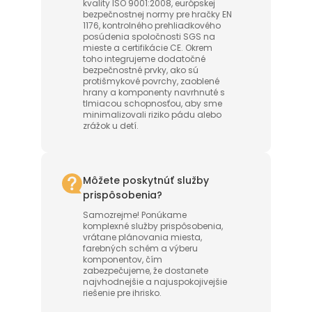
kvality ISO 9001:2008, európskej
bezpečnostnej normy pre hračky EN
1176, kontrolného prehliadkového
posúdenia spoločnosti SGS na
mieste a certifikácie CE. Okrem
toho integrujeme dodatočné
bezpečnostné prvky, ako sú
protišmykové povrchy, zaoblené
hrany a komponenty navrhnuté s
tlmiacou schopnosťou, aby sme
minimalizovali riziko pádu alebo
zrážok u detí.
Môžete poskytnúť služby
prispôsobenia?
Samozrejme! Ponúkame
komplexné služby prispôsobenia,
vrátane plánovania miesta,
farebných schém a výberu
komponentov, čím
zabezpečujeme, že dostanete
najvhodnejšie a najuspokojivejšie
riešenie pre ihrisko.