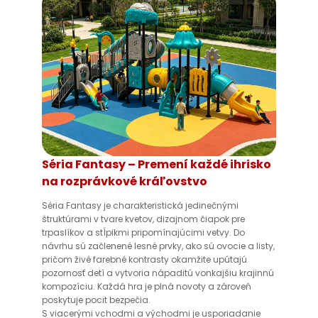
Séria Fantasy – Premení každé ihrisko
na rozprávkové kráľovstvo
Séria Fantasy je charakteristická jedinečnými
štruktúrami v tvare kvetov, dizajnom čiapok pre
trpaslíkov a stĺpikmi pripomínajúcimi vetvy. Do
návrhu sú začlenené lesné prvky, ako sú ovocie a listy,
pričom živé farebné kontrasty okamžite upútajú
pozornosť detí a vytvoria nápaditú vonkajšiu krajinnú
kompozíciu. Každá hra je plná novoty a zároveň
poskytuje pocit bezpečia.
S viacerými vchodmi a východmi je usporiadanie