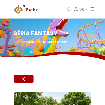
SK
SÉRIA FANTASY
Domovská Stránka
-
Séria Fantasy