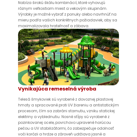
Nabíza širokú škálu kombinácií, ktoré vyhovujú
rôznym veľkostiam miest a vekovým skupinám.
Výrobky je možné vybrať z ponuky alebo navrhnúť na
mieru podľa vašich konkrétnych požiadaviek, aby sa
maximalizovala hrateľnosť a zábava.
Vynikajúca remeselná výroba
Telesá šmykoviek sú vyrobené z dovoznej plastovej
hmoty a spracované proti UV žiareniu a antistatickým
procesom, čím sa zabráni starnutiu, vzniku statickej
elektriny a vyblednutiu. Nosné stĺpy sú vyrobené z
pozinkovanej ocele, povrchovo upravené horúcou
pečou a UV stabilizátormi, čo zabezpečuje odolnosť
voči korózii a hrdze a zároveň udržiava jasné a