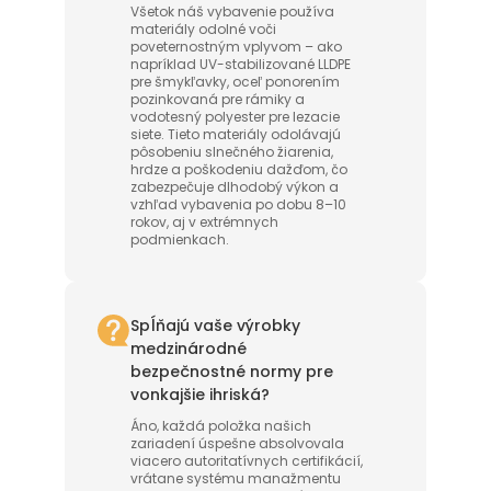
Všetok náš vybavenie používa
materiály odolné voči
poveternostným vplyvom – ako
napríklad UV-stabilizované LLDPE
pre šmykľavky, oceľ ponorením
pozinkovaná pre rámiky a
vodotesný polyester pre lezacie
siete. Tieto materiály odolávajú
pôsobeniu slnečného žiarenia,
hrdze a poškodeniu dažďom, čo
zabezpečuje dlhodobý výkon a
vzhľad vybavenia po dobu 8–10
rokov, aj v extrémnych
podmienkach.
Spĺňajú vaše výrobky
medzinárodné
bezpečnostné normy pre
vonkajšie ihriská?
Áno, každá položka našich
zariadení úspešne absolvovala
viacero autoritatívnych certifikácií,
vrátane systému manažmentu