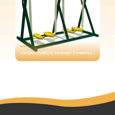
Komerčná trieda modulárneho jemného detského ihriska v interiéri s plnou výbavou
Vysoko kvalitný vonkajší fitnesový stroj Air Walker pre použitie v záhrade, vile alebo na rekreačných parkových plochách - v súlade s európskymi a americkými štandardmi