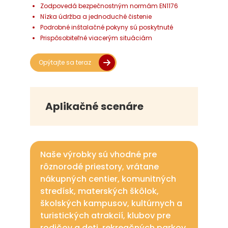
Zodpovedá bezpečnostným normám EN1176
Nízka údržba a jednoduché čistenie
Podrobné inštalačné pokyny sú poskytnuté
Prispôsobiteľné viacerým situáciám
Opýtajte sa teraz
Aplikačné scenáre
Naše výrobky sú vhodné pre
rôznorodé priestory, vrátane
nákupných centier, komunitných
stredísk, materských škôlok,
školských kampusov, kultúrnych a
turistických atrakcií, klubov pre
rodičov a deti, rekreačných parkov,