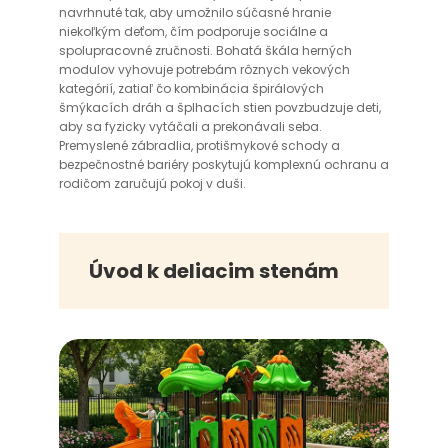
navrhnuté tak, aby umožnilo súčasné hranie
niekoľkým deťom, čím podporuje sociálne a
spolupracovné zručnosti. Bohatá škála herných
modulov vyhovuje potrebám rôznych vekových
kategórií, zatiaľ čo kombinácia špirálových
šmýkacích dráh a šplhacích stien povzbudzuje deti,
aby sa fyzicky vytáčali a prekonávali seba.
Premyslené zábradlia, protišmykové schody a
bezpečnostné bariéry poskytujú komplexnú ochranu a
rodičom zaručujú pokoj v duši.
Úvod k deliacim stenám