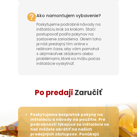
Ako namontujem vybavenie?
Poskytujeme podrobné návody na
inštaláciu krok za krokom. Stačí
postupovať podľa pokynov na
zostavenie zariadenia. Okrem toho
je náš predajný tím online v
reálnom čase, aby vám pomohol
s akýmikoľvek otázkami alebo
problémami, ktoré sa môžu počas
inštalácie vyskytnúť.
Po predaji
Zaručiť
na
S viac ako 20-ročnou výrobnou
 Pre
skúsenosťou sú všetky naše výrobky
ie sa
pred odoslaním z továrne podrobené
prísnejším testom bezpečnosti a
ú
odolnosti voči počasiu, ako aj