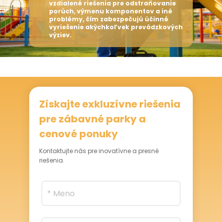
vanie
viacerým kolom kontrol výkonu, čo
 iné
minimalizuje potrebu služieb po
nné
predaji a poskytuje vám istotu pri
zkových
vašom nákupe.
Získajte exkluzívne riešenia
pre zábavné parky a
cenové ponuky
Kontaktujte nás pre inovatívne a presné
riešenia.