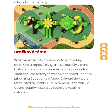
dlhodobo trváce farby.
Hračková téma
Šmikové šmykľavky zo série Fantasy obsahujú
fantazijné dizajnové prvky, ako sú štruktúry v tvare
kvetov, stĺpy pripomínajúce vetvy a čiapočky elfov.
Zaoblené línie kvetových vrchov, podopierajúce stĺpy
pripomínajúce stromy a farebné dekorácie v tvare
listov vytvárajú pohlcujúcu hračkársku záhradku v
duchu rozprávky, ktorá deti oslovuje každým
detailom.
Prísne bezpečnostné