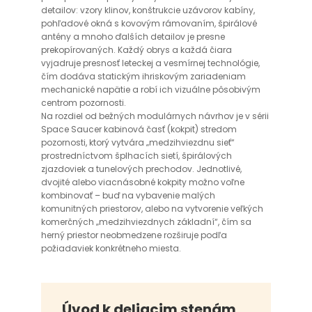
detailov: vzory klinov, konštrukcie uzávorov kabíny,
pohľadové okná s kovovým rámovaním, špirálové
antény a mnoho ďalších detailov je presne
prekopírovaných. Každý obrys a každá čiara
vyjadruje presnosť leteckej a vesmírnej technológie,
čím dodáva statickým ihriskovým zariadeniam
mechanické napätie a robí ich vizuálne pôsobivým
centrom pozornosti.
Na rozdiel od bežných modulárnych návrhov je v sérii
Space Saucer kabinová časť (kokpit) stredom
pozornosti, ktorý vytvára „medzihviezdnu sieť“
prostredníctvom šplhacích sietí, špirálových
zjazdoviek a tunelových prechodov. Jednotlivé,
dvojité alebo viacnásobné kokpity možno voľne
kombinovať – buď na vybavenie malých
komunitných priestorov, alebo na vytvorenie veľkých
komerčných „medzihviezdnych základní“, čím sa
herný priestor neobmedzene rozširuje podľa
požiadaviek konkrétneho miesta.
Úvod k deliacim stenám