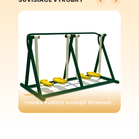
Cena z výroby vonkajší parkový fitnesový stroj, vonkajšie športové vybavenie
Vysoko kvalitný vonkajší fitnesový stroj Air Walker pre použitie v záhrade, vile alebo na rekreačných parkových plochách - v súlade s európskymi a americkými štandardmi