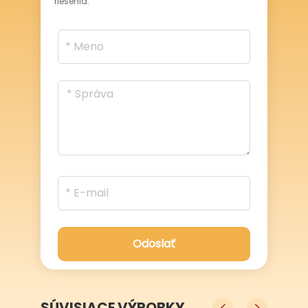
riešenia.
Odoslať
SÚVISIACE VÝROBKY