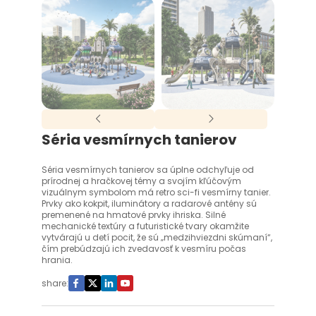
Séria vesmírnych tanierov
Séria vesmírnych tanierov sa úplne odchyľuje od
prírodnej a hračkovej témy a svojím kľúčovým
vizuálnym symbolom má retro sci-fi vesmírny tanier.
Prvky ako kokpit, iluminátory a radarové antény sú
premenené na hmatové prvky ihriska. Silné
mechanické textúry a futuristické tvary okamžite
vytvárajú u detí pocit, že sú „medzihviezdni skúmaní“,
čím prebúdzajú ich zvedavosť k vesmíru počas
hrania.
share: