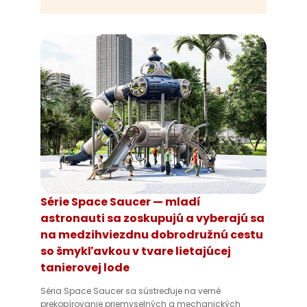
Série Space Saucer — mladí
astronauti sa zoskupujú a vyberajú sa
na medzihviezdnu dobrodružnú cestu
so šmykľavkou v tvare lietajúcej
tanierovej lode
Séria Space Saucer sa sústreďuje na verné
prekopírovanie priemyselných a mechanických