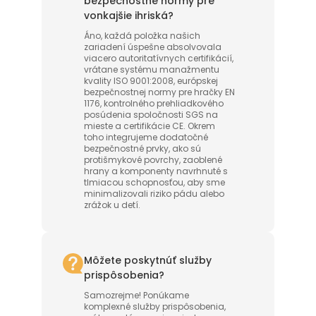
bezpečnostné normy pre
vonkajšie ihriská?
Áno, každá položka našich
zariadení úspešne absolvovala
viacero autoritatívnych certifikácií,
vrátane systému manažmentu
kvality ISO 9001:2008, európskej
bezpečnostnej normy pre hračky EN
1176, kontrolného prehliadkového
posúdenia spoločnosti SGS na
mieste a certifikácie CE. Okrem
toho integrujeme dodatočné
bezpečnostné prvky, ako sú
protišmykové povrchy, zaoblené
hrany a komponenty navrhnuté s
tlmiacou schopnosťou, aby sme
minimalizovali riziko pádu alebo
zrážok u detí.
Môžete poskytnúť služby
prispôsobenia?
Samozrejme! Ponúkame
komplexné služby prispôsobenia,