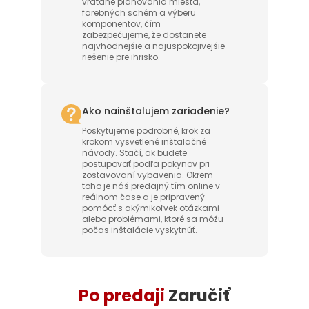
vrátane plánovania miesta,
farebných schém a výberu
komponentov, čím
zabezpečujeme, že dostanete
najvhodnejšie a najuspokojivejšie
riešenie pre ihrisko.
Ako nainštalujem zariadenie?
Poskytujeme podrobné, krok za
krokom vysvetlené inštalačné
návody. Stačí, ak budete
postupovať podľa pokynov pri
zostavovaní vybavenia. Okrem
toho je náš predajný tím online v
reálnom čase a je pripravený
pomôcť s akýmikoľvek otázkami
alebo problémami, ktoré sa môžu
počas inštalácie vyskytnúť.
Po predaji
Zaručiť