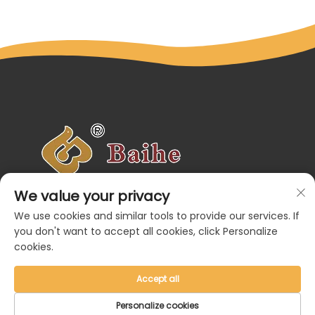
Navrhujeme hru, inšpirujeme úsmevy. Prispôsobené
We value your privacy
herné riešenia pre rodiny a komunity po celom svete.
Navigácia
We use cookies and similar tools to provide our services. If
Kategórie produktov
you don't want to accept all cookies, click Personalize
Kontaktujte nás
cookies.
Accept all
Personalize cookies