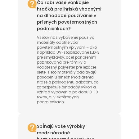
Čo robí vaše vonkajšie
hračká pre ihriská vhodnými
na dlhodobé používanie v
prísnych poveternostných
podmienkach?
Všetok náš vybavenie používa
materiály odolné voči
poveternostným vplyvom – ako
napríklad UV-stabilizované LLDPE
pre šmykľavky, oceľ ponorením
pozinkovaná pre rámiky a
vodotesný polyester pre lezacie
siete. Tieto materiály odolávajú
pôsobeniu slnečného žiarenia,
hrdze a poškodeniu dažďom, čo
zabezpečuje dlhodobý výkon a
vzhľad vybavenia po dobu 8–10
rokov, aj v extrémnych
podmienkach.
Spĺňajú vaše výrobky
medzinárodné