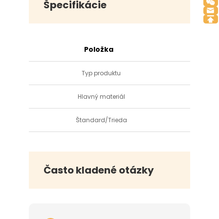
Špecifikácie
Položka
Typ produktu
Hlavný materiál
Plas
Štandard/Trieda
Často kladené otázky