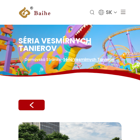
SK
SÉRIA VESMÍRNYCH
TANIEROV
Domovská Stránka
-
Séria Vesmírnych Tanierov