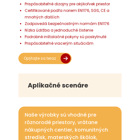
Prispôsobiteľné dizajny pre akýkoľvek priestor
Certifikované podľa noriem EN1176, SGS, CE a
mnohých ďalších
Zodpovedá bezpečnostným normám EN1176
Nízka údržba a jednoduché čistenie
Podrobné inštalačné pokyny sú poskytnuté
Prispôsobiteľné viacerým situáciám
Opýtajte sa teraz
Aplikačné scenáre
Naše výrobky sú vhodné pre
rôznorodé priestory, vrátane
nákupných centier, komunitných
stredísk, materských škôlok,