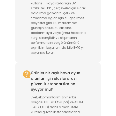
kullanır — kaydıraklar için UV
stabilize LLDPE, çerçeveler için sıcak
daldırma galvanizli çelik ve
tırmanma ağları için su geçirmez
polyester gibi. Bu malzemeler
güneşin solutucu etkisine,
paslanmaya ve yağmur hasarına
karşı dirençlidir ve ekipmanın
performansını ve görünümünü
aşırı iklim koşullarında bile 8-10 yıl
boyunca korur.
Ürünleriniz açık hava oyun
alanları için uluslararası
güvenlik standartlarına
uyuyor mu?
Evet, ekipmanlarımızın her bir
parçası EN 1176 (Avrupa) ve ASTM
F1487 (ABD) dahil olmak üzere
küresel güvenlik standartlarına