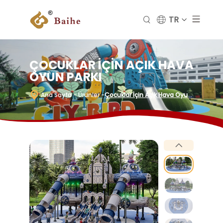
TR
ÇOCUKLAR İÇIN AÇIK HAVA
OYUN PARKI
Ana Sayfa
- Ürünler
-
Çocuklar İçin Açık Hava Oyun
Parkı