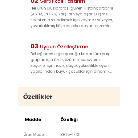
02
Sertifikalı Tasarım
yıllarca korur, değiştirme maliyetlerini azaltır
Her ürün uluslararası güvenlik standartlarını
ve uzun vadeli kullanım imkanı sağlar.
(ASTM, EN 1176) karşılar veya aşar. Düşme
riskini en aza indirmek için kaymaz yüzeyler,
yuvarlatılmış köşeler, şoka dayanıklı zemin
uyumluluğu ve güvenli sabitleme sistemleri
entegre edilmiştir—çocukların oynarken
güvende olmasını sağlarken park
03
Uygun Özelleştirme
işletmecilerine rahatlık verir.
Bebeğinden ergin çocuğa kadar tüm yaş
grupları için özel çözümler sunuyoruz;
küçükler için nazik, düşük yükseklikte oyun
yapılarından büyük çocuklar için dinamik,
yüksek enerjili oyuncaklara kadar çeşitlilik
sağlıyoruz. Tasarımlarımız farklı park
boyutlarına ve temalara (örneğin korsan,
uzay, doğa) uyarlanabilir, markanıza
Özellikler
uygun benzersiz ve ilgi çekici bir alan
yaratmanıza olanak tanır.
Madde
Özelliği
Ürün Modeli
BH25-17101