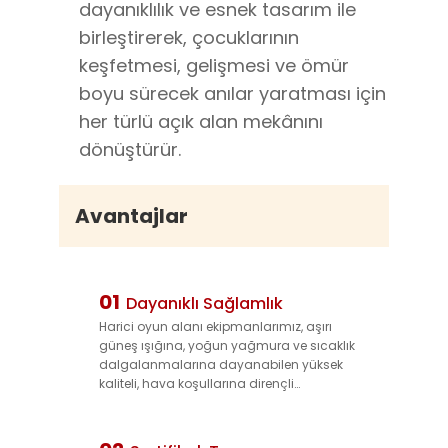
dayanıklılık ve esnek tasarım ile
birleştirerek, çocuklarının
keşfetmesi, gelişmesi ve ömür
boyu sürecek anılar yaratması için
her türlü açık alan mekânını
dönüştürür.
Avantajlar
01
Dayanıklı Sağlamlık
Harici oyun alanı ekipmanlarımız, aşırı
güneş ışığına, yoğun yağmura ve sıcaklık
dalgalanmalarına dayanabilen yüksek
kaliteli, hava koşullarına dirençli
malzemelerden (UV-dengeli plastikler,
korozyona dirençli metaller) üretilmiştir.
Yapısal bütünlüğünü ve canlı renklerini