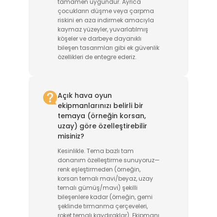
tamamen uygundur. Ayrıca
çocukların düşme veya çarpma
riskini en aza indirmek amacıyla
kaymaz yüzeyler, yuvarlatılmış
köşeler ve darbeye dayanıklı
bileşen tasarımları gibi ek güvenlik
özellikleri de entegre ederiz.
Açık hava oyun
ekipmanlarınızı belirli bir
temaya (örneğin korsan,
uzay) göre özelleştirebilir
misiniz?
Kesinlikle. Tema bazlı tam
donanım özelleştirme sunuyoruz—
renk eşleştirmeden (örneğin,
korsan temalı mavi/beyaz, uzay
temalı gümüş/mavi) şekilli
bileşenlere kadar (örneğin, gemi
şeklinde tırmanma çerçeveleri,
roket temalı kaydıraklar). Ekipmanı