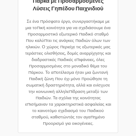
Πάρκα με Προσαρμοσμένες
Λύσεις Γηπέδου Παιχνιδιού
Σε ένα πρόσφατο έργο, συνεργαστήκαμε με
μια τοπική κοινότητα για να σχεδιάσουμε ένα
προσαρμοστικό εξωτερικό παιδικό σταθμό
που καλύπτει τις ανάγκες παιδιών όλων των
ηλικιών. Ο χώρος περιείχε τις εξωτερικές μας
τεράστιες ολισθήσεις, δομές αναρρίχησης και
διαδραστικές παιδικές επιφάνειες, όλες
προσαρμοσμένες στο μοναδικό θέμα του
πάρκου. Το αποτέλεσμα ήταν μια ζωντανή
παιδική ζώνη που όχι μόνο προώθησε τη
σωματική δραστηριότητα, αλλά και ενίσχυσε
την κοινωνική αλληλεπίδραση μεταξύ των
παιδιών. Τα σχόλια της κοινότητας
επισήμαναν τα χαρακτηριστικά ασφαλείας και
το καινοτόμο σχεδιασμό του παιδικού
σταθμού, καθιστώντάς τον αγαπημένο
προορισμό για οικογένειες.