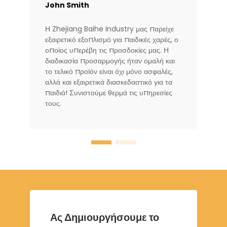
John Smith
Η Zhejiang Baihe Industry μας παρείχε
εξαιρετικό εξοπλισμό για παιδικές χαρές, ο
οποίος υπερέβη τις προσδοκίες μας. Η
διαδικασία προσαρμογής ήταν ομαλή και
το τελικό προϊόν είναι όχι μόνο ασφαλές,
αλλά και εξαιρετικά διασκεδαστικό για τα
παιδιά! Συνιστούμε θερμά τις υπηρεσίες
τους.
Ας Δημιουργήσουμε το