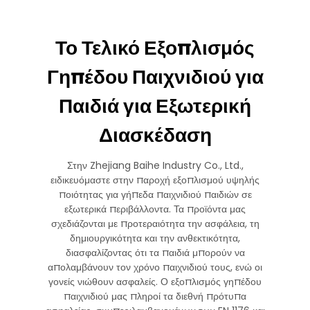
Το Τελικό Εξοπλισμός
Γηπέδου Παιχνιδιού για
Παιδιά για Εξωτερική
Διασκέδαση
Στην Zhejiang Baihe Industry Co., Ltd.,
ειδικευόμαστε στην παροχή εξοπλισμού υψηλής
ποιότητας για γήπεδα παιχνιδιού παιδιών σε
εξωτερικά περιβάλλοντα. Τα προϊόντα μας
σχεδιάζονται με προτεραιότητα την ασφάλεια, τη
δημιουργικότητα και την ανθεκτικότητα,
διασφαλίζοντας ότι τα παιδιά μπορούν να
απολαμβάνουν τον χρόνο παιχνιδιού τους, ενώ οι
γονείς νιώθουν ασφαλείς. Ο εξοπλισμός γηπέδου
παιχνιδιού μας πληροί τα διεθνή πρότυπα