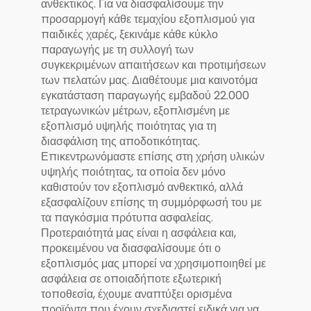
ανθεκτικός. Για να διασφαλίσουμε την
προσαρμογή κάθε τεμαχίου εξοπλισμού για
παιδικές χαρές, ξεκινάμε κάθε κύκλο
παραγωγής με τη συλλογή των
συγκεκριμένων απαιτήσεων και προτιμήσεων
των πελατών μας. Διαθέτουμε μια καινοτόμα
εγκατάσταση παραγωγής εμβαδού 22.000
τετραγωνικών μέτρων, εξοπλισμένη με
εξοπλισμό υψηλής ποιότητας για τη
διασφάλιση της αποδοτικότητας.
Επικεντρωνόμαστε επίσης στη χρήση υλικών
υψηλής ποιότητας, τα οποία δεν μόνο
καθιστούν τον εξοπλισμό ανθεκτικό, αλλά
εξασφαλίζουν επίσης τη συμμόρφωσή του με
τα παγκόσμια πρότυπα ασφαλείας.
Προτεραιότητά μας είναι η ασφάλεια και,
προκειμένου να διασφαλίσουμε ότι ο
εξοπλισμός μας μπορεί να χρησιμοποιηθεί με
ασφάλεια σε οποιαδήποτε εξωτερική
τοποθεσία, έχουμε αναπτύξει ορισμένα
προϊόντα που έχουν σχεδιαστεί ειδικά για να