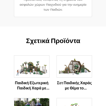
ασφαλών χώρων παιχνιδιού για την ευημερία
των παιδιών.
Σχετικά Προϊόντα
Παιδική Εξωτερική
Σετ Παιδικής Χαράς
Παιδική Χαρά με
με Θέμα το
Θέμα το
Κοτόπουλο,
Κοτόπουλο
Εξωτερική Ζώνη
Δραστηριοτήτων