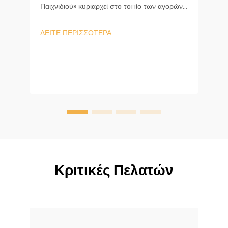
γ
Παιχνιδιού» κυριαρχεί στο τοπίο των αγορών
του 2026; Το 2026, οι γλιστράνες στις
Η
παιδικές χαρές δεν θα έχουν καν σημασία. Στη
ΔΕΙΤΕ ΠΕΡΙΣΣΟΤΕΡΑ
α
Baihe Industry, παρατηρούμε μια σημαντική
Μ
αλλαγή από τότε που ιδρύθηκε εδώ και 20
π
χρόνια ως κορυφαίος προμηθευτής
Δ
α
εξοπλισμού παιδικών χαρών...
ο
δ
Κριτικές Πελατών