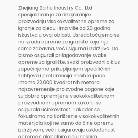
Zhejiang Baihe Industry Co., Ltd
specijaliziran je za dizajniranje i
proizvodnju visokokvalitetne opreme za
igranje za djecu i ima više od 20 godina
iskustva u ovoj oblasti. Usredotočujemo se
na izradu opreme za igralište koja nije
samo zabavna, već i sigurna i izdržljiva. Da
bismo osigurali prilagođavanje svake
opreme za igralište, svaki proizvodni ciklus
započinjemo prikupljanjem specifičnih
zahtjeva i preferencija naših kupaca.
Imamo 22.000 kvadratnih metara
najsavremenije proizvodne pogone koje
su dobro opremljene visokokvalitetnom
proizvodnom opremom kako bi se
osigurala učinkovitost. Također se
fokusiramo na korištenje visokokvalitetnih
materijala koji ne samo da čine opremu
izdržljivom, već i osiguravaju usklađenost
opreme s globalnim sigurnosnim