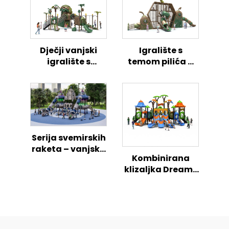
Dječji vanjski
Igralište s
igralište s
temom pilića –
temom pilića
vanjska zona
aktivnosti za
djecu
Serija svemirskih
raketa – vanjsko
Kombinirana
igralište za djecu
klizaljka Dreams
serija, čarobno
vanjsko igralište
za djecu