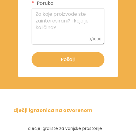
Poruka
0/1000
Pošalji
dječji igraonica na otvorenom
dječje igralište za vanjske prostorije