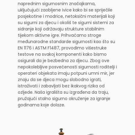
naprednim sigurnosnim značajkama,
uključujući zaobljene ivice kako bi se spriječile
posjekotine i modrice, netoksični materijali koji
su sigurni za djecu i okoliš te sigurni sistemi za
sidranje koji održavaju strukture stabilnim
tijekom aktivne igre. Prihvaćamo stroge
međunarodne standarde sigurnosti kao što su
EN 1176 i ASTM F1487, provodimo višestruke
testove na svakoj komponenti kako bismo
osigurali da je bezbedna za djecu. Zbog ove
nepokolebljive posvećenosti sigurnosti roditelji i
operateri objekata imaju potpuni umni mir, jer
znaju da se djeca mogu slobodno igrati,
istraživati i zabavljati bez ikakvog rizika od
ozljede. Naša igrališta su izgrađena da traju,
pružajući stalno sigurno okruženje za igranje
godinama koje dolaze.