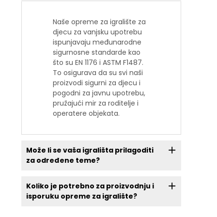
Naše opreme za igralište za
djecu za vanjsku upotrebu
ispunjavaju međunarodne
sigurnosne standarde kao
što su EN 1176 i ASTM F1487.
To osigurava da su svi naši
proizvodi sigurni za djecu i
pogodni za javnu upotrebu,
pružajući mir za roditelje i
operatere objekata.
Može li se vaša igrališta prilagoditi
za određene teme?
Koliko je potrebno za proizvodnju i
isporuku opreme za igralište?