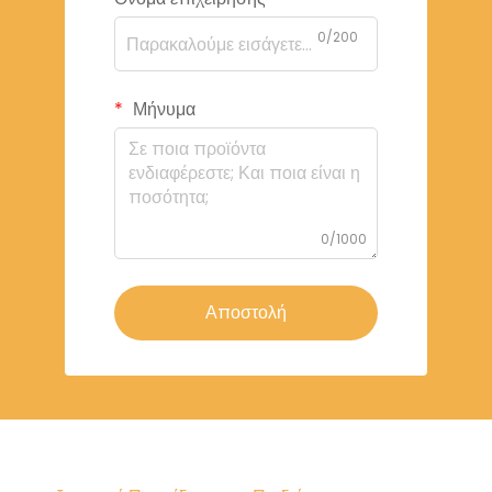
0/200
Μήνυμα
0/1000
Αποστολή