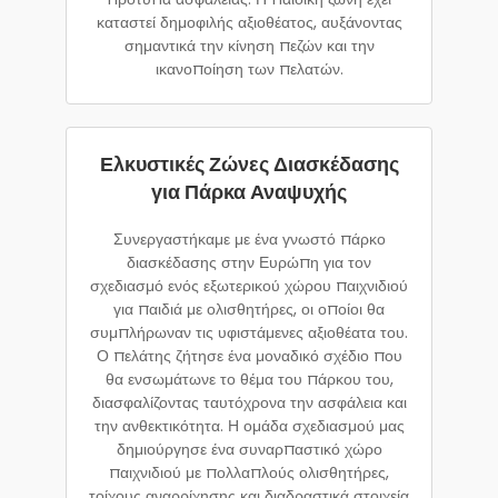
καταστεί δημοφιλής αξιοθέατος, αυξάνοντας
σημαντικά την κίνηση πεζών και την
ικανοποίηση των πελατών.
Ελκυστικές Ζώνες Διασκέδασης
για Πάρκα Αναψυχής
Συνεργαστήκαμε με ένα γνωστό πάρκο
διασκέδασης στην Ευρώπη για τον
σχεδιασμό ενός εξωτερικού χώρου παιχνιδιού
για παιδιά με ολισθητήρες, οι οποίοι θα
συμπλήρωναν τις υφιστάμενες αξιοθέατα του.
Ο πελάτης ζήτησε ένα μοναδικό σχέδιο που
θα ενσωμάτωνε το θέμα του πάρκου του,
διασφαλίζοντας ταυτόχρονα την ασφάλεια και
την ανθεκτικότητα. Η ομάδα σχεδιασμού μας
δημιούργησε ένα συναρπαστικό χώρο
παιχνιδιού με πολλαπλούς ολισθητήρες,
τοίχους αναρρίχησης και διαδραστικά στοιχεία