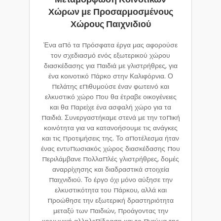
Χώρων με Προσαρμοσμένους
Χώρους Παιχνιδιού
Ένα από τα πρόσφατα έργα μας αφορούσε
τον σχεδιασμό ενός εξωτερικού χώρου
διασκέδασης για παιδιά με γλιστρήθρες, για
ένα κοινοτικό πάρκο στην Καλιφόρνια. Ο
πελάτης επιθυμούσε έναν φωτεινό και
ελκυστικό χώρο που θα έτραβε οικογένειες
και θα παρείχε ένα ασφαλή χώρο για τα
παιδιά. Συνεργαστήκαμε στενά με την τοπική
κοινότητα για να κατανοήσουμε τις ανάγκες
και τις προτιμήσεις της. Το αποτέλεσμα ήταν
ένας εντυπωσιακός χώρος διασκέδασης που
περιλάμβανε πολλαπλές γλιστρήθρες, δομές
αναρρίχησης και διαδραστικά στοιχεία
παιχνιδιού. Το έργο όχι μόνο αύξησε την
ελκυστικότητα του πάρκου, αλλά και
προώθησε την εξωτερική δραστηριότητα
μεταξύ των παιδιών, προάγοντας την
κοινωνική αλληλεπίδραση και το πνεύμα της