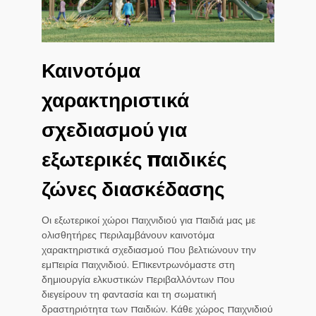
Καινοτόμα
χαρακτηριστικά
σχεδιασμού για
εξωτερικές παιδικές
ζώνες διασκέδασης
Οι εξωτερικοί χώροι παιχνιδιού για παιδιά μας με
ολισθητήρες περιλαμβάνουν καινοτόμα
χαρακτηριστικά σχεδιασμού που βελτιώνουν την
εμπειρία παιχνιδιού. Επικεντρωνόμαστε στη
δημιουργία ελκυστικών περιβαλλόντων που
διεγείρουν τη φαντασία και τη σωματική
δραστηριότητα των παιδιών. Κάθε χώρος παιχνιδιού