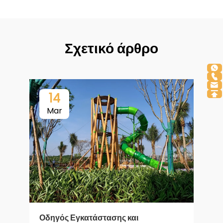
Σχετικό άρθρο
14
Mar
Γ
λ
Οδηγός Εγκατάστασης και