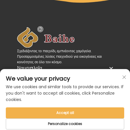
Σχεδιάζοντας το παιχνίδι, εμπνέοντας χαμόγελα.
Προσαρμοσμένες λύσεις παιχνιδιού για οικογένειες και
κοινότητες σε όλο τον κόσμο.
Ναυσιπλοΐα
Κατηγορίες Προϊόντων
We value your privacy
Επικοινωνήστε μαζί μας
We use cookies and similar tools to provide our services. If
you don't want to accept all cookies, click Personalize
cookies.
Accept all
Πνευματικά δικαιώματα © 2026 από τη Zhejiang
Personalize cookies
Baihe Industrial Co., Ltd. |
Πολιτική Απορρήτου