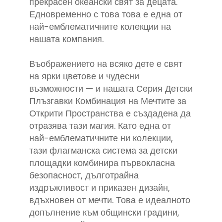
прекрасен океански свят за децата.
Едновременно с това това е една от
най-емблематичните колекции на
нашата компания.
Въображението на всяко дете е свят
на ярки цветове и чудесни
възможности — и нашата Серия Детски
Плъзгавки Комбинация на Мечтите за
Открити Пространства е създадена да
отразява тази магия. Като една от
най-емблематичните ни колекции,
тази флагманска система за детски
площадки комбинира първокласна
безопасност, дълготрайна
издръжливост и приказен дизайн,
вдъхновен от мечти. Това е идеалното
допълнение към общински градини,