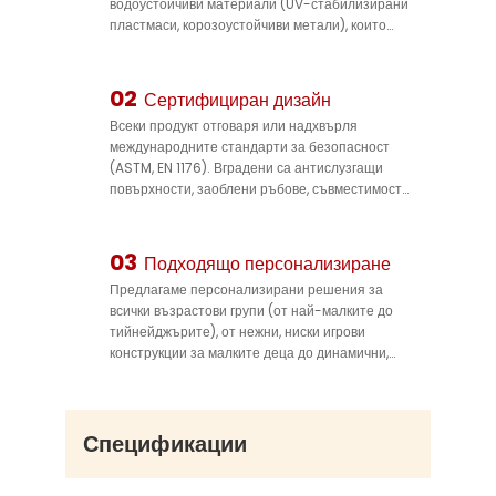
водоустойчиви материали (UV-стабилизирани
пластмаси, корозоустойчиви метали), които
издържат на силно слънце, силен дъжд и
температурни колебания. Тя запазва
структурната си цялост и ярките цветове в
02
Сертифициран дизайн
продължение на години, намалявайки
Всеки продукт отговаря или надхвърля
разходите за подмяна и осигурявайки
международните стандарти за безопасност
дълготрайна употреба.
(ASTM, EN 1176). Вградени са антислузгащи
повърхности, заоблени ръбове, съвместимост
с подове с висока амортизация при падане и
сигурни системи за закрепване, за да се
минимизира риска от падания – осигурявайки
03
Подходящо персонализиране
безопасност на децата по време на игра и
Предлагаме персонализирани решения за
давайки спокойствие на операторите на
всички възрастови групи (от най-малките до
парка.
тийнейджърите), от нежни, ниски игрови
конструкции за малките деца до динамични,
енергични атракциони за по-големите.
Дизайните ни се адаптират към различни
размери и теми на парковете (например
пиратска, космическа, природа), като ви
Спецификации
позволяват да създадете уникално,
привличащо пространство, което отговаря на