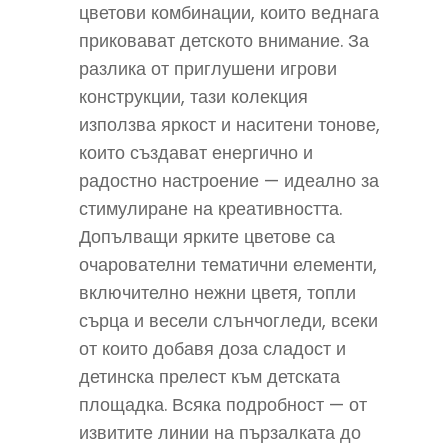
цветови комбинации, които веднага
приковават детското внимание. За
разлика от приглушени игрови
конструкции, тази колекция
използва яркост и наситени тонове,
които създават енергично и
радостно настроение — идеално за
стимулиране на креативността.
Допълващи ярките цветове са
очарователни тематични елементи,
включително нежни цветя, топли
сърца и весели слънчогледи, всеки
от които добавя доза сладост и
детинска прелест към детската
площадка. Всяка подробност — от
извитите линии на пързалката до