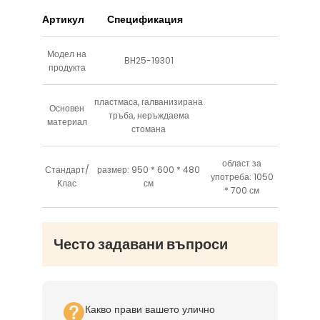
вашия бранд.
Артикул
Спецификация
Модел на
BH25-19301
продукта
пластмаса, галванизирана
Основен
тръба, неръждаема
материал
стомана
област за
Стандарт/
размер: 950 * 600 * 480
употреба: 1050
Клас
см
* 700 см
Често задавани въпроси
Какво прави вашето улично