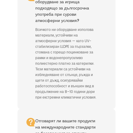
оборудване за игрища
подходящо за дългосрочна
употреба при сурови
атмосферни условия?
Всичкото ни оборудване използва
материали, устойчиви на
атмосферни условия — като UV-
стабилизиран LLDPE за пързалки,
стомана с горещо поцинковане за
рамки и водонепропускливо
полиестерно платно за катерилки.
Тези материали са устойчиви на
избледняване от слънце, ръжда и
щети от дъжд, осигурявайки
работоспособност и външен вид в
продължение на 8–10 години дори
при екстремни климатични условия.
Отговарят ли вашите продукти
на международните стандарти