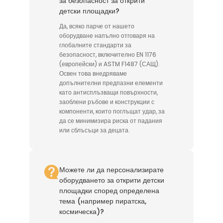
за безопасност за открити
детски площадки?
Да, всяко парче от нашето
оборудване напълно отговаря на
глобалните стандарти за
безопасност, включително EN 1176
(европейски) и ASTM F1487 (САЩ).
Освен това внедряваме
допълнителни предпазни елементи
като антисплъзващи повърхности,
заоблени ръбове и конструкции с
компоненти, които поглъщат удар, за
да се минимизира риска от падания
или сблъсъци за децата.
Можете ли да персонализирате
оборудването за открити детски
площадки според определена
тема (например пиратска,
космическа)?