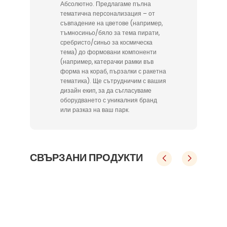
Абсолютно. Предлагаме пълна
тематична персонализация – от
съвпадение на цветове (например,
тъмносиньо/бяло за тема пирати,
сребристо/синьо за космическа
тема) до формовани компоненти
(например, катерачки рамки във
форма на кораб, пързалки с ракетна
тематика). Ще сътрудничим с вашия
дизайн екип, за да съгласуваме
оборудването с уникалния бранд
или разказ на ваш парк.
СВЪРЗАНИ ПРОДУКТИ
Външен плъзгавник динозавър от пластмаса за катерене с форма на кост
Набор за външна детска площадка с тема Динозавър кост, включващ улей за катерене и плъзгане
пла
Набор за външна детска площадка с т
Ко
ъдру
Нашата флагманска система за външни детски п
Наша
 
Нетоксични, екологично чисти материали. 
Н
 въо
лощадки комбинира безопасност, издръжливост
лощ
кост
ема Динозавър кост, включващ улей з
 
Съответства на стандартите за безопасност 
Съо
тров
и въображаем дизайн. Идеална за търговски цен
и въ
 
EN 1176. 
а катерене и плъзгане
ища.
трове, жилищни райони, паркове и училища.
 
Малко нужда от поддръжка и лесно за 
 
чистене. 