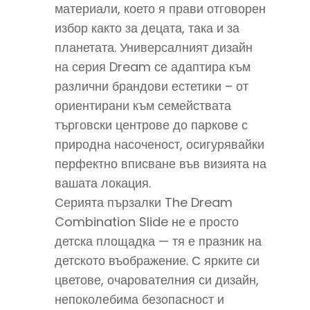
материали, което я прави отговорен
избор както за децата, така и за
планетата. Универсалният дизайн
на серия Dream се адаптира към
различни брандови естетики – от
ориентирани към семействата
търговски центрове до паркове с
природна насоченост, осигурявайки
перфектно вписване във визията на
вашата локация.
Серията пързалки The Dream
Combination Slide не е просто
детска площадка — тя е празник на
детското въображение. С ярките си
цветове, очарователния си дизайн,
непоколебима безопасност и