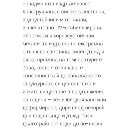
ненадмината издръжливост.
Конструирана с висококачествени,
водоустойчиви материали,
включително UV-стабилизирани
пластмаси и корозоустойчиви
метали, тя издържа на екстремна
слънчева светлина, силен дъжд и
рязка промяна на температурите.
Това, което я отличава, е
способността ѝ да запазва както
структурната си цялост, така и
ярките си цветове в продължение
на години – без избледняване или
деформиране, дори след безброй
дни под слънце и дъжд. Тази
дълготрайност води до по-ниски