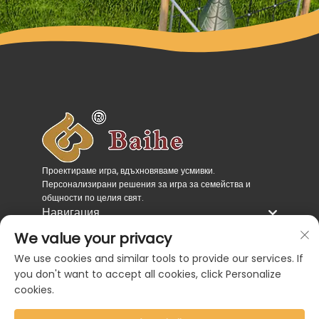
Проектираме игра, вдъхновяваме усмивки.
Персонализирани решения за игра за семейства и
общности по целия свят.
Навигация
Категории продукти
We value your privacy
Свържете се с нас
We use cookies and similar tools to provide our services. If
you don't want to accept all cookies, click Personalize
cookies.