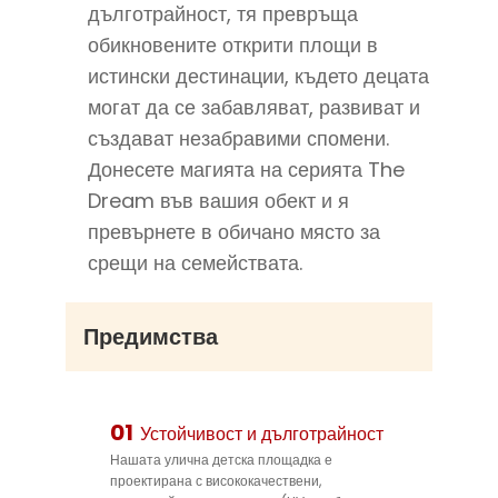
дълготрайност, тя превръща
обикновените открити площи в
истински дестинации, където децата
могат да се забавляват, развиват и
създават незабравими спомени.
Донесете магията на серията The
Dream във вашия обект и я
превърнете в обичано място за
срещи на семействата.
Предимства
01
Устойчивост и дълготрайност
Нашата улична детска площадка е
проектирана с висококачествени,