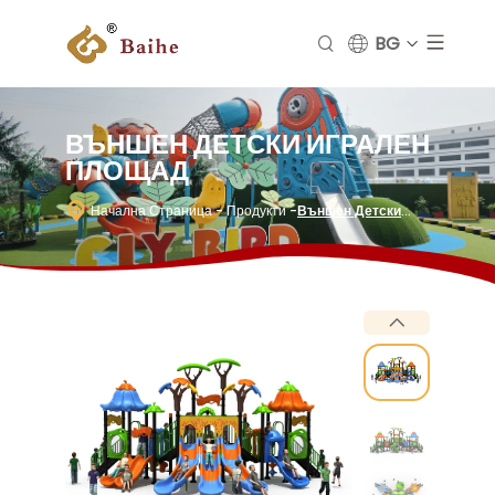
BG
ВЪНШЕН ДЕТСКИ ИГРАЛЕН
ПЛОЩАД
Начална Страница
- Продукти
-
Външен Детски
Игрален Площад