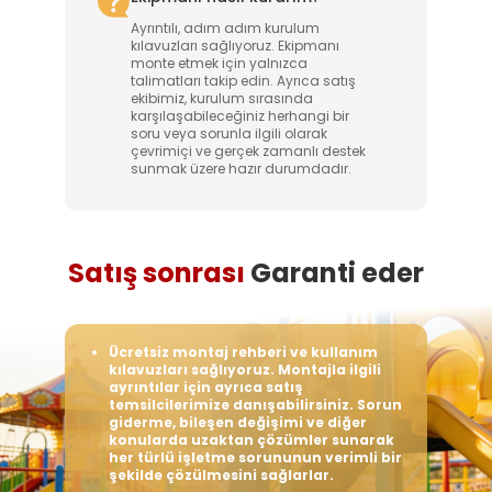
Ayrıntılı, adım adım kurulum
kılavuzları sağlıyoruz. Ekipmanı
monte etmek için yalnızca
talimatları takip edin. Ayrıca satış
ekibimiz, kurulum sırasında
karşılaşabileceğiniz herhangi bir
soru veya sorunla ilgili olarak
çevrimiçi ve gerçek zamanlı destek
sunmak üzere hazır durumdadır.
Satış sonrası
Garanti eder
aklı
Ücretsiz montaj rehberi ve kullanım
2
kılavuzları sağlıyoruz. Montajla ilgili
o
ş
ayrıntılar için ayrıca satış
ç
temsilcilerimize danışabilirsiniz. Sorun
k
giderme, bileşen değişimi ve diğer
g
konularda uzaktan çözümler sunarak
k
her türlü işletme sorununun verimli bir
s
şekilde çözülmesini sağlarlar.
v