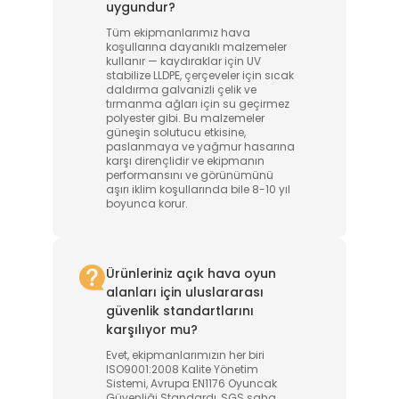
uygundur?
Tüm ekipmanlarımız hava
koşullarına dayanıklı malzemeler
kullanır — kaydıraklar için UV
stabilize LLDPE, çerçeveler için sıcak
daldırma galvanizli çelik ve
tırmanma ağları için su geçirmez
polyester gibi. Bu malzemeler
güneşin solutucu etkisine,
paslanmaya ve yağmur hasarına
karşı dirençlidir ve ekipmanın
performansını ve görünümünü
aşırı iklim koşullarında bile 8-10 yıl
boyunca korur.
Ürünleriniz açık hava oyun
alanları için uluslararası
güvenlik standartlarını
karşılıyor mu?
Evet, ekipmanlarımızın her biri
ISO9001:2008 Kalite Yönetim
Sistemi, Avrupa EN1176 Oyuncak
Güvenliği Standardı, SGS saha