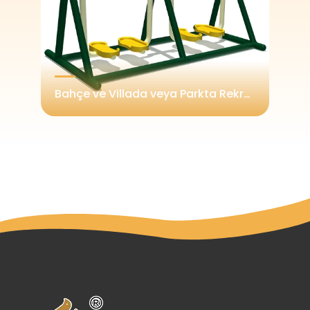
Fabrika Fiyatı Açık Hava Park Egzersiz Makinesi, Fitness Açık Hava Spor Salonu Ekipmanı
Bahçe ve Villada veya Parkta Rekreasyon Amaçlı Kullanım için Yüksek Kalite Outdoor Fitness Hava Yürüyüş Makinesi - AB ve ABD Standartlarına Uygun