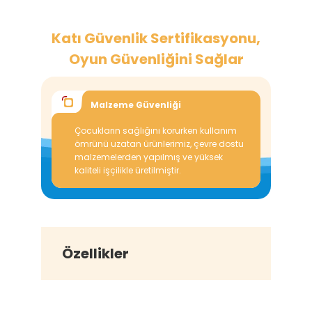
Katı Güvenlik Sertifikasyonu,
Oyun Güvenliğini Sağlar
Malzeme Güvenliği
E
a
Çocukların sağlığını korurken kullanım
Ürünl
kate
ömrünü uzatan ürünlerimiz, çevre dostu
Sist
eskin
malzemelerden yapılmış ve yüksek
Güve
lmuş ve
kaliteli işçilikle üretilmiştir.
ve C
ak için
üzere
rler
başar
güve
eder.
Özellikler