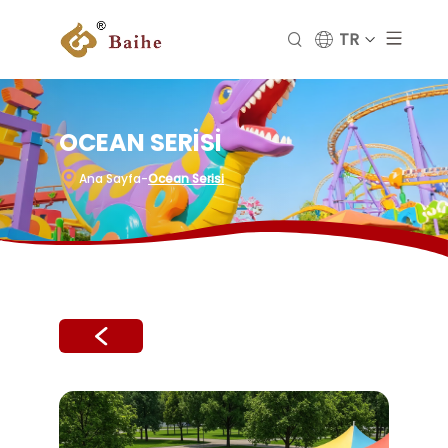
TR
OCEAN SERISI
Ana Sayfa
-
Ocean Serisi