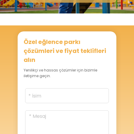
v
Özel eğlence parkı
çözümleri ve fiyat teklifleri
alın
Yenilikçi ve hassas çözümler için bizimle
iletişime geçin.