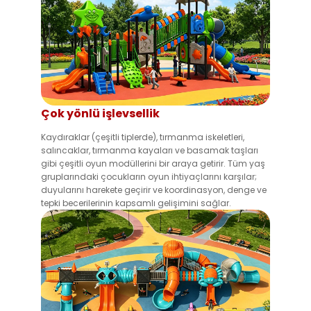
Çok yönlü işlevsellik
Kaydıraklar (çeşitli tiplerde), tırmanma iskeletleri,
salıncaklar, tırmanma kayaları ve basamak taşları
gibi çeşitli oyun modüllerini bir araya getirir. Tüm yaş
gruplarındaki çocukların oyun ihtiyaçlarını karşılar;
duyularını harekete geçirir ve koordinasyon, denge ve
tepki becerilerinin kapsamlı gelişimini sağlar.