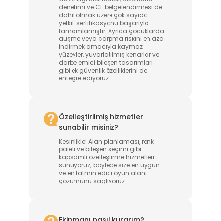
denetimi ve CE belgelendirmesi de
dahil olmak üzere çok sayıda
yetkili sertifikasyonu başarıyla
tamamlamıştır. Ayrıca çocuklarda
düşme veya çarpma riskini en aza
indirmek amacıyla kaymaz
yüzeyler, yuvarlatılmış kenarlar ve
darbe emici bileşen tasarımları
gibi ek güvenlik özelliklerini de
entegre ediyoruz.
Özelleştirilmiş hizmetler
sunabilir misiniz?
Kesinlikle! Alan planlaması, renk
paleti ve bileşen seçimi gibi
kapsamlı özelleştirme hizmetleri
sunuyoruz; böylece size en uygun
ve en tatmin edici oyun alanı
çözümünü sağlıyoruz.
Ekipmanı nasıl kurarım?