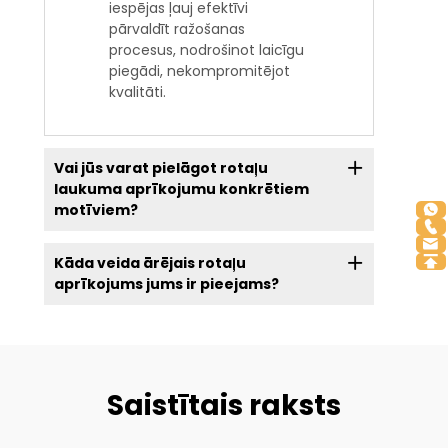
iespējas ļauj efektīvi
pārvaldīt ražošanas
procesus, nodrošinot laicīgu
piegādi, nekompromitējot
kvalitāti.
Vai jūs varat pielāgot rotaļu
laukuma aprīkojumu konkrētiem
motīviem?
Kāda veida ārējais rotaļu
aprīkojums jums ir pieejams?
Saistītais raksts