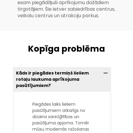
esam piegādājuši aprīkojumu dažādiem
tirgotājiem. Šie ietver sabiedrības centrus,
veikalu centrus un atrakciju parkus.
Kopīga problēma
Kāds ir piegādes termiņš lieliem
rotaļu laukuma aprīkojuma
pasūtījumiem?
Piegādes laiks lieliem
pasūtījumiem atkarīgs no
dizaina sarežģītības un
pasūtījuma apjoma. Tomēr
mūsu modernās ražošanas