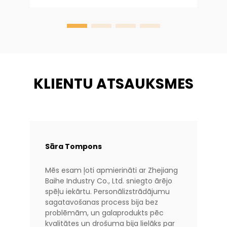
Uzņēmumā Baiheplay...
KLIENTU ATSAUKSMES
Sāra Tompons
Mēs esam ļoti apmierināti ar Zhejiang
Baihe Industry Co., Ltd. sniegto ārējo
spēļu iekārtu. Personālizstrādājumu
sagatavošanas process bija bez
problēmām, un galaprodukts pēc
kvalitātes un drošuma bija lielāks par