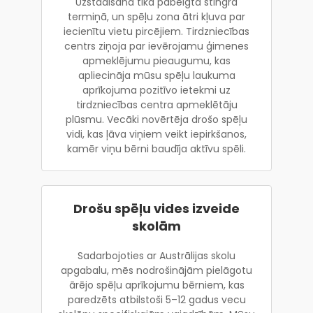
Uzstādīšana tika pabeigta stingrā
termiņā, un spēļu zona ātri kļuva par
iecienītu vietu pircējiem. Tirdzniecības
centrs ziņoja par ievērojamu ģimenes
apmeklējumu pieaugumu, kas
apliecināja mūsu spēļu laukuma
aprīkojuma pozitīvo ietekmi uz
tirdzniecības centra apmeklētāju
plūsmu. Vecāki novērtēja drošo spēļu
vidi, kas ļāva viņiem veikt iepirkšanos,
kamēr viņu bērni baudīja aktīvu spēli.
Drošu spēļu vides izveide
skolām
Sadarbojoties ar Austrālijas skolu
apgabalu, mēs nodrošinājām pielāgotu
ārējo spēļu aprīkojumu bērniem, kas
paredzēts atbilstoši 5–12 gadus vecu