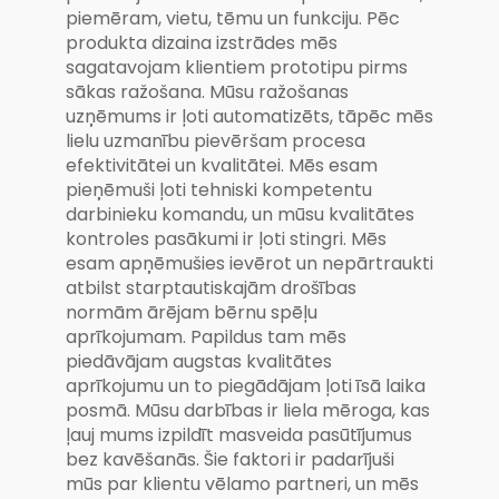
piemēram, vietu, tēmu un funkciju. Pēc
produkta dizaina izstrādes mēs
sagatavojam klientiem prototipu pirms
sākas ražošana. Mūsu ražošanas
uzņēmums ir ļoti automatizēts, tāpēc mēs
lielu uzmanību pievēršam procesa
efektivitātei un kvalitātei. Mēs esam
pieņēmuši ļoti tehniski kompetentu
darbinieku komandu, un mūsu kvalitātes
kontroles pasākumi ir ļoti stingri. Mēs
esam apņēmušies ievērot un nepārtraukti
atbilst starptautiskajām drošības
normām ārējam bērnu spēļu
aprīkojumam. Papildus tam mēs
piedāvājam augstas kvalitātes
aprīkojumu un to piegādājam ļoti īsā laika
posmā. Mūsu darbības ir liela mēroga, kas
ļauj mums izpildīt masveida pasūtījumus
bez kavēšanās. Šie faktori ir padarījuši
mūs par klientu vēlamo partneri, un mēs