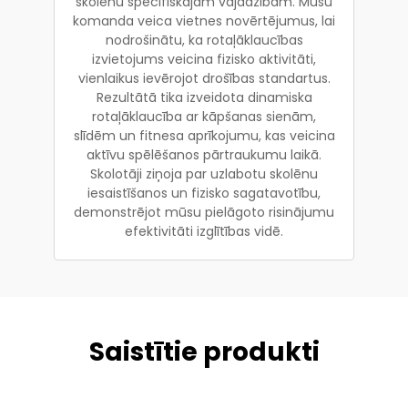
skolēnu specifiskajām vajadzībām. Mūsu
komanda veica vietnes novērtējumus, lai
nodrošinātu, ka rotaļāklaucības
izvietojums veicina fizisko aktivitāti,
vienlaikus ievērojot drošības standartus.
Rezultātā tika izveidota dinamiska
rotaļāklaucība ar kāpšanas sienām,
slīdēm un fitnesa aprīkojumu, kas veicina
aktīvu spēlēšanos pārtraukumu laikā.
Skolotāji ziņoja par uzlabotu skolēnu
iesaistīšanos un fizisko sagatavotību,
demonstrējot mūsu pielāgoto risinājumu
efektivitāti izglītības vidē.
Saistītie produkti