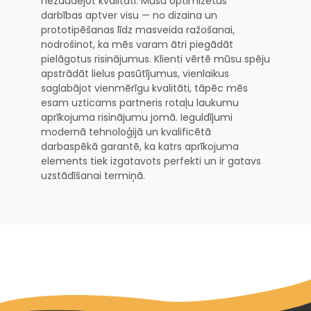
nezaudējot kvalitāti. Mūsu optimizētās
darbības aptver visu — no dizaina un
prototipēšanas līdz masveida ražošanai,
nodrošinot, ka mēs varam ātri piegādāt
pielāgotus risinājumus. Klienti vērtē mūsu spēju
apstrādāt lielus pasūtījumus, vienlaikus
saglabājot vienmērīgu kvalitāti, tāpēc mēs
esam uzticams partneris rotaļu laukumu
aprīkojuma risinājumu jomā. Ieguldījumi
modernā tehnoloģijā un kvalificētā
darbaspēkā garantē, ka katrs aprīkojuma
elements tiek izgatavots perfekti un ir gatavs
uzstādīšanai termiņā.