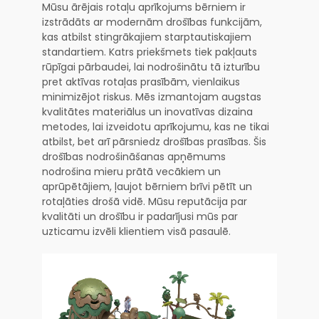
Mūsu ārējais rotaļu aprīkojums bērniem ir
izstrādāts ar modernām drošības funkcijām,
kas atbilst stingrākajiem starptautiskajiem
standartiem. Katrs priekšmets tiek pakļauts
rūpīgai pārbaudei, lai nodrošinātu tā izturību
pret aktīvas rotaļas prasībām, vienlaikus
minimizējot riskus. Mēs izmantojam augstas
kvalitātes materiālus un inovatīvas dizaina
metodes, lai izveidotu aprīkojumu, kas ne tikai
atbilst, bet arī pārsniedz drošības prasības. Šis
drošības nodrošināšanas apņēmums
nodrošina mieru prātā vecākiem un
aprūpētājiem, ļaujot bērniem brīvi pētīt un
rotaļāties drošā vidē. Mūsu reputācija par
kvalitāti un drošību ir padarījusi mūs par
uzticamu izvēli klientiem visā pasaulē.