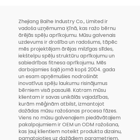
iekārtas
Zhejiang Baihe Industry Co., Limited ir
vadoša uzņēmuma Ķīnā, kas ražo bērnu
ārējās spēļu aprīkojumu. Mūsu galvenais
uzdevums ir drošība un radošums, tāpēc
mēs projektējam ārējas milzīgas slīdes,
iekštelpu spēļu struktūru aprīkojumu un
sabiedrības fitnesa aprīkojumu. Mēs
darbojamies šajā jomā kopš 2004. gada
un esam apņēmušies nodrošināt
inovatīvus spēļu laukumu risinājumus
bērniem visā pasaulē. Katram mūsu
klientam ir savas unikālās vajadzības,
kurām mēģinām atbilst, izmantojot
dažādas mūsu ražošanas procesa fāzes.
Viens no mūsu galvenajiem piedāvātajiem
pakalpojumiem ir OEM un ODM ražošana,
kas ļauj klientiem noteikt produkta dizainu,
pamatojoties uz dažādiem parametriem,