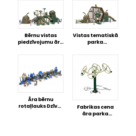
Bērnu vistas
Vistas tematiskā
piedzīvojumu āra
parka
rotaļlaukums
rotaļlaukuma
komplekts, āra
bērnu aktivitāšu
zona
Āra bērnu
rotaļlauks Dzīves
Fabrikas cena
sapņa fūzijas
āra parka
kombinētā slīdnē
vingrojuma
droši un jautri
mašīna fitnesa
āra sporta