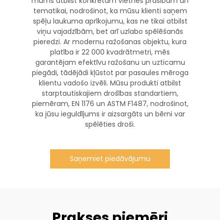
mums atbilst konkrētām vietnes prasībām un
tematikai, nodrošinot, ka mūsu klienti saņem
spēļu laukuma aprīkojumu, kas ne tikai atbilst
viņu vajadzībām, bet arī uzlabo spēlēšanās
pieredzi. Ar modernu ražošanas objektu, kura
platība ir 22 000 kvadrātmetri, mēs
garantējam efektīvu ražošanu un uzticamu
piegādi, tādējādi kļūstot par pasaules mēroga
klientu vadošo izvēli. Mūsu produkti atbilst
starptautiskajiem drošības standartiem,
piemēram, EN 1176 un ASTM F1487, nodrošinot,
ka jūsu ieguldījums ir aizsargāts un bērni var
spēlēties droši.
Saņemiet piedāvājumu
Prakses piemēri