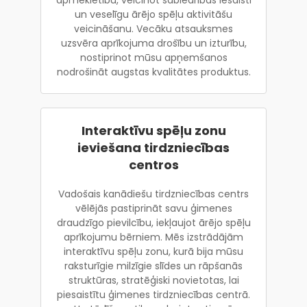
un veselīgu ārējo spēļu aktivitāšu
veicināšanu. Vecāku atsauksmes
uzsvēra aprīkojuma drošību un izturību,
nostiprinot mūsu apņemšanos
nodrošināt augstas kvalitātes produktus.
Interaktīvu spēļu zonu
ieviešana tirdzniecības
centros
Vadošais kanādiešu tirdzniecības centrs
vēlējās pastiprināt savu ģimenes
draudzīgo pievilcību, iekļaujot ārējo spēļu
aprīkojumu bērniem. Mēs izstrādājām
interaktīvu spēļu zonu, kurā bija mūsu
raksturīgie milzīgie slīdes un rāpšanās
struktūras, stratēģiski novietotas, lai
piesaistītu ģimenes tirdzniecības centrā.