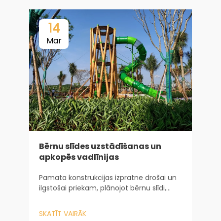
14
Mar
K
Bērnu slīdes uzstādīšanas un
apkopēs vadlīnijas
M
p
Pamata konstrukcijas izpratne drošai un
a
ilgstošai priekam, plānojot bērnu slīdi,
l
S
ceļojums sākas daudz agrāk par pirmās
b
iekārtas uzstādīšanu. Tas sākas ar to, kā
s
SKATĪT VAIRĀK
konstrukcija nosaka drošību un ilgmūžību.
a