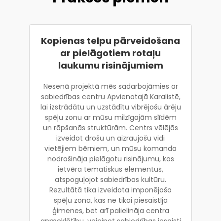
Kopienas telpu pārveidošana
ar pielāgotiem rotaļu
laukumu risinājumiem
Nesenā projektā mēs sadarbojāmies ar
sabiedrības centru Apvienotajā Karalistē,
lai izstrādātu un uzstādītu vibrējošu ārēju
spēļu zonu ar mūsu milzīgajām slīdēm
un rāpšanās struktūrām. Centrs vēlējās
izveidot drošu un aizraujošu vidi
vietējiem bērniem, un mūsu komanda
nodrošināja pielāgotu risinājumu, kas
ietvēra tematiskus elementus,
atspoguļojot sabiedrības kultūru.
Rezultātā tika izveidota imponējoša
spēļu zona, kas ne tikai piesaistīja
ģimenes, bet arī palielināja centra
apmeklētību, veicinot sabiedrības iesaisti