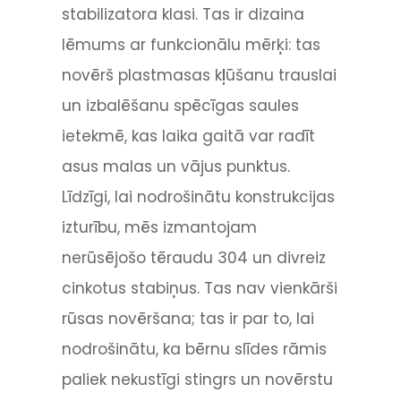
stabilizatora klasi. Tas ir dizaina
lēmums ar funkcionālu mērķi: tas
novērš plastmasas kļūšanu trauslai
un izbalēšanu spēcīgas saules
ietekmē, kas laika gaitā var radīt
asus malas un vājus punktus.
Līdzīgi, lai nodrošinātu konstrukcijas
izturību, mēs izmantojam
nerūsējošo tēraudu 304 un divreiz
cinkotus stabiņus. Tas nav vienkārši
rūsas novēršana; tas ir par to, lai
nodrošinātu, ka bērnu slīdes rāmis
paliek nekustīgi stingrs un novērstu