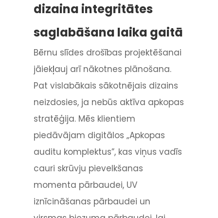
dizaina integritātes
saglabāšana laika gaitā
Bērnu slīdes drošības projektēšanai
jāiekļauj arī nākotnes plānošana.
Pat vislabākais sākotnējais dizains
neizdosies, ja nebūs aktīva apkopas
stratēģija. Mēs klientiem
piedāvājam digitālos „Apkopas
auditu komplektus”, kas viņus vadīs
cauri skrūvju pievelkšanas
momenta pārbaudei, UV
iznīcināšanas pārbaudei un
virsmas biezuma pārbaudei, lai