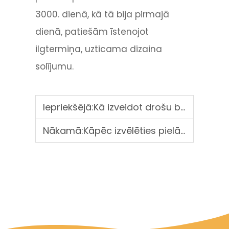
3000. dienā, kā tā bija pirmajā
dienā, patiešām īstenojot
ilgtermiņa, uzticama dizaina
solījumu.
Iepriekšējā:
Kā izveidot drošu bērnu rotaļām paredzētu zonu sabiedriskajos parkos?
Nākamā:
Kāpēc izvēlēties pielāgotus ārējos rotaļu laukumus?