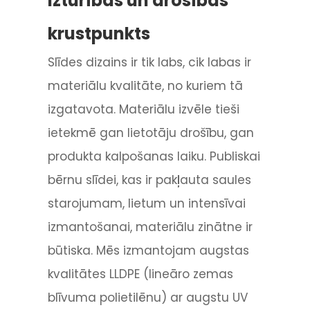
Izturības un drošības
krustpunkts
Slīdes dizains ir tik labs, cik labas ir
materiālu kvalitāte, no kuriem tā
izgatavota. Materiālu izvēle tieši
ietekmē gan lietotāju drošību, gan
produkta kalpošanas laiku. Publiskai
bērnu slīdei, kas ir pakļauta saules
starojumam, lietum un intensīvai
izmantošanai, materiālu zinātne ir
būtiska. Mēs izmantojam augstas
kvalitātes LLDPE (lineāro zemas
blīvuma polietilēnu) ar augstu UV