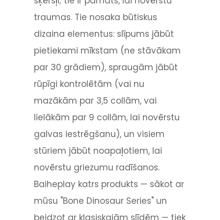
šķēršļi; tie ir pamats, lai novērstu
traumas. Tie nosaka būtiskus
dizaina elementus: slīpums jābūt
pietiekami mīkstam (ne stāvākam
par 30 grādiem), spraugām jābūt
rūpīgi kontrolētām (vai nu
mazākām par 3,5 collām, vai
lielākām par 9 collām, lai novērstu
galvas iestrēgšanu), un visiem
stūriem jābūt noapaļotiem, lai
novērstu griezumu radīšanos.
Baiheplay katrs produkts — sākot ar
mūsu "Bone Dinosaur Series" un
beidzot ar klasiskajām slīdēm — tiek