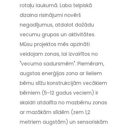
rotaļu laukumā. Laba telpiskā
dizaina risinājumi novērš
negadījumus, atdalot dažādu
vecumu grupas un aktivitātes.
Mūsu projektos mēs apzināti
veidojam zonas, lai izvairītos no
"vecuma sadursmēm". Piemēram,
augstas enerģijas zona ar lieliem
bērnu slīžu konstrukcijām vecākiem
bērniem (5–12 gadus veciem) ir
skaidri atdalīta no mazbērnu zonas
ar mazākām slīdēm (zem 1,2
metriem augstām) un sensoriskām