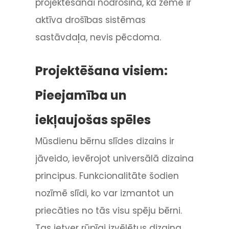
projektēšanai nodrošina, ka zeme ir
aktīva drošības sistēmas
sastāvdaļa, nevis pēcdoma.
Projektēšana visiem:
Pieejamība un
iekļaujošas spēles
Mūsdienu bērnu slīdes dizains ir
jāveido, ievērojot universālā dizaina
principus. Funkcionalitāte šodien
nozīmē slīdi, ko var izmantot un
priecāties no tās visu spēju bērni.
Tas ietver rūpīgi izvēlētus dizaina