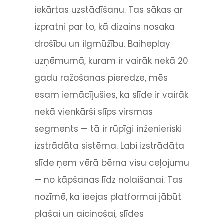
iekārtas uzstādīšanu. Tas sākas ar
izpratni par to, kā dizains nosaka
drošību un ilgmūžību. Baiheplay
uzņēmumā, kuram ir vairāk nekā 20
gadu ražošanas pieredze, mēs
esam iemācījušies, ka slīde ir vairāk
nekā vienkārši slīps virsmas
segments — tā ir rūpīgi inženieriski
izstrādāta sistēma. Labi izstrādāta
slīde ņem vērā bērna visu ceļojumu
— no kāpšanas līdz nolaišanai. Tas
nozīmē, ka ieejas platformai jābūt
plašai un aicinošai, slīdes