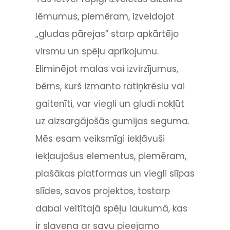
lēmumus, piemēram, izveidojot
„gludas pārejas” starp apkārtējo
virsmu un spēļu aprīkojumu.
Eliminējot malas vai izvirzījumus,
bērns, kurš izmanto ratiņkrēslu vai
gaitenīti, var viegli un gludi nokļūt
uz aizsargājošās gumijas seguma.
Mēs esam veiksmīgi iekļāvuši
iekļaujošus elementus, piemēram,
plašākas platformas un viegli slīpas
slīdes, savos projektos, tostarp
dabai veltītajā spēļu laukumā, kas
ir slavena ar savu pieejamo