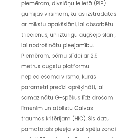
piemēram, divslāņu ielietā (PIP)
gumijas virsmām, kuras izstrādātas
ar mīkstu apakšslāni, lai absorbētu
triecienus, un izturīgu augšējo slāni,
lai nodrošinātu pieejamību.
Piemēram, bērnu slīdei ar 2,5
metrus augstu platformu
nepieciešama virsma, kuras
parametri precīzi aprēķināti, lai
samazinātu G-spēkus līdz drošam
līmenim un atbilstu Galvas
traumas kritērijam (HIC). Šis datu
pamatotais pieeja visai spēļu zonai