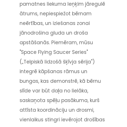
pamatnes liekuma leņķim jāregulē
ātrums, nepiespiežot bērnam
neērtības, un iziešanas zonai
jānodrošina gluda un droša
apstāšanās. Piemēram, mūsu
"Space Flying Saucer Series"
(„Telpiskā lidzošā šķīvja sērija")
integrē kāpšanas rāmus un
bungas, kas demonstrē, kā bērnu
slīde var būt daļa no lielāka,
saskaņota spēļu pasākuma, kurš
attīsta koordināciju un drosmi,
vienlaikus stingri ievērojot drošības