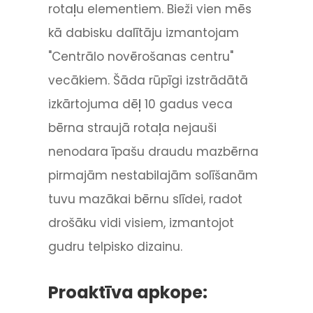
rotaļu elementiem. Bieži vien mēs
kā dabisku dalītāju izmantojam
"Centrālo novērošanas centru"
vecākiem. Šāda rūpīgi izstrādātā
izkārtojuma dēļ 10 gadus veca
bērna straujā rotaļa nejauši
nenodara īpašu draudu mazbērna
pirmajām nestabilajām solīšanām
tuvu mazākai bērnu slīdei, radot
drošāku vidi visiem, izmantojot
gudru telpisko dizainu.
Proaktīva apkope: