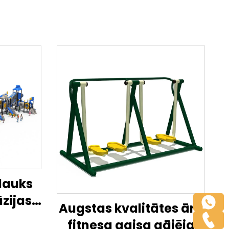
lauks
zijas
Augstas kvalitātes āra
ē droši
fitnesa gaisa gājēja