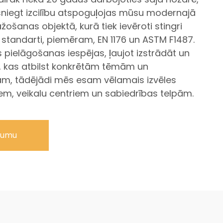
egt izcilību atspoguļojas mūsu modernajā
ošanas objektā, kurā tiek ievēroti stingri
 standarti, piemēram, EN 1176 un ASTM F1487.
pielāgošanas iespējas, ļaujot izstrādāt un
s, kas atbilst konkrētām tēmām un
ām, tādējādi mēs esam vēlamais izvēles
iem, veikalu centriem un sabiedrības telpām.
jumu