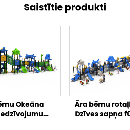
Saistītie produkti
ērnu Okeāna
Āra bērnu rotaļ
iedzīvojumu
Dzīves sapņa fū
nētais Slīdonis
kombinētā slīdn