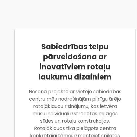
Sabiedrības telpu
pārveidošana ar
inovatīviem rotaļu
laukumu dizainiem
Nesenā projektā ar vietējo sabiedrības
centru mēs nodrošinājām pilnīgu ārējo
rotaļāklaucu risinājumu, kas ietvēra
mūsu individuāli izstrādātās milzīgās
slīdes un rotaļu konstrukcijas.
Rotaļāklaucs tika pielāgots centra
konkrētajai tēmai, izmantojot spilgtas