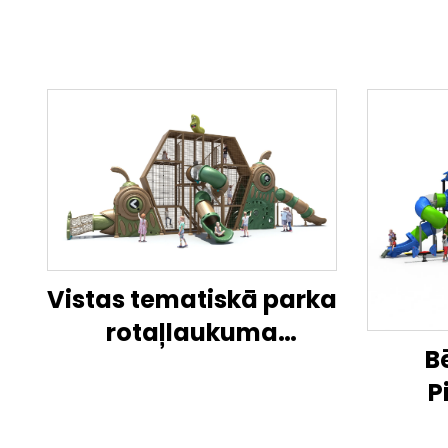
Vistas tematiskā parka
rotaļlaukuma
B
komplekts, āra bērnu
P
aktivitāšu zona
Kombi