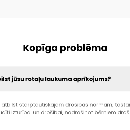
Kopīga problēma
ilst jūsu rotaļu laukuma aprīkojums?
 atbilst starptautiskajām drošības normām, tostar
dīti izturībai un drošībai, nodrošinot bērniem drošu