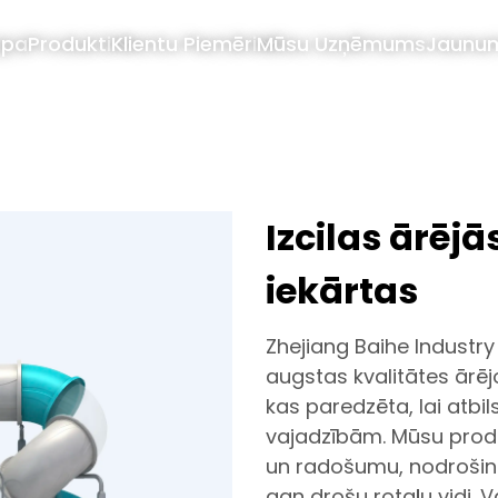
apa
Produkti
Klientu Piemēri
Mūsu Uzņēmums
Jaunu
Izcilas ārēj
iekārtas
Zhejiang Baihe Industr
augstas kvalitātes ārē
kas paredzēta, lai atbi
vajadzībām. Mūsu produk
un radošumu, nodrošino
gan drošu rotaļu vidi. 