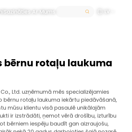
mi
Sazināties Ar Mums
LV
ās bērnu rotaļu laukuma
y Co., Ltd. uzņēmumā mēs specializējamies
jo bērnu rotaļu laukuma iekārtu piedāvāšanā,
lstu mūsu klientu visā pasaulē unikālajām
ti ir izstrādāti, ņemot vērā drošību, izturību
t bērniem iespēju baudīt gan aizraujošu,
Vairāk nekā 20 gadus darbojoties šajā nozarē,