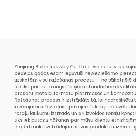
Āra
Zhejiang Baihe Industry Co. Ltd. ir viena no vadoš
pēdējos gados esam ieguvuši nepieciešamo pieredzi, 
uzskatām visu ražošanas procesu — no sākotnējā di
atbilst pasaules augstākajiem standartiem kvalitātes
presētu metāla, formētu plastmasas un kompozītu ro
Ražošanas process ir izstrādāts tā, lai nodrošinātu
ievērojamus līdzekļus aprīkojumā, kas paredzēts, la
rotaļu laukumu izstrādē un arī izveidos rotaļu konst
tiks iekļautas zināšanas par mūsu klientu etniskajām
nepārtraukti izstrādājam savus produktus, izmantojo