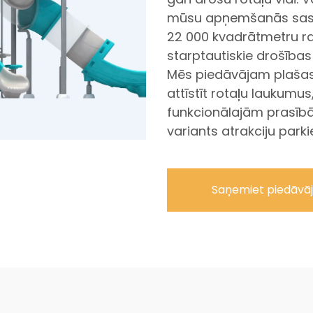
mūsu apņemšanās sasni
22 000 kvadrātmetru raž
starptautiskie drošības
Mēs piedāvājam plašas 
attīstīt rotaļu laukumu
funkcionālajām prasīb
variants atrakciju park
Saņemiet piedāvā