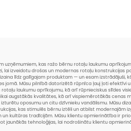
 Rotaļlaukums
un jautri
ajām uzņēmumiem, kas ražo bērnu rotaļu laukumu aprīkojum
lai izveidotu drošas un modernas rotaļu konstrukcijas pas
zaina līdz galīgajam produktam — un esam izstrādājuši, k
 jomā. Mūsu pilnībā datorizētā rūpnīca ļauj ļoti efektīvi 
taļu laukumu aprīkojumu, kā arī rūpnieciskus slīdes visi
 tikai augstākās kvalitātes, kā arī vispiemērotākās cenas 
i izturētu oposumu un citu dzīvnieku vandālismu. Mūsu diz
rukcijas, kas stimulēs bērnu iztēli un atbilst modernajām i
 un kultūras tradīcijām. Mūsu klientu apmierinātība ir pri
t jaunākās tehnoloģijas, lai nodrošinātu klientu apmierinā