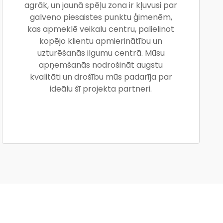
agrāk, un jaunā spēļu zona ir kļuvusi par
galveno piesaistes punktu ģimenēm,
kas apmeklē veikalu centru, palielinot
kopējo klientu apmierinātību un
uzturēšanās ilgumu centrā. Mūsu
apņemšanās nodrošināt augstu
kvalitāti un drošību mūs padarīja par
ideālu šī projekta partneri.