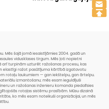
vingrojuma mašīna
dārza un villas
lietošanai vai parka
rekreācijai – atbilst ES
un ASV standartiem
u. Mēs šajā jomā iesaistījāmies 2004. gadā un
aules vidusklases tirgum. Mēs ļoti nopietni
ā arī turpinām uzturēt ražošanas procesu, kas
un elastīgi ražot pasūtījuma kārtībā izgatavotu
em rotaļu laukumiem — gan iekštelpu, gan ārtelpu.
materiālu izmantošanu; mēs esam ieguldījuši
aineru un ražošanas inženieru komanda piedalīsies
zglītojošās rotaļas sistēmu prasībām. Mūsu dizainā
oritāte, ko mēs esam noteikuši organizācijai, un mēs
tību.