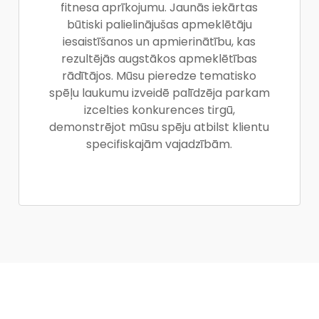
fitnesa aprīkojumu. Jaunās iekārtas
būtiski palielinājušas apmeklētāju
iesaistīšanos un apmierinātību, kas
rezultējās augstākos apmeklētības
rādītājos. Mūsu pieredze tematisko
spēļu laukumu izveidē palīdzēja parkam
izcelties konkurences tirgū,
demonstrējot mūsu spēju atbilst klientu
specifiskajām vajadzībām.