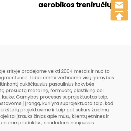
i ir
aerobikos treniručių
nuota
mašina naudojimui
ja
naudojimui dėl garažų
ir vilų ar parkų
rekreacijai – atitikta EU
ir US standartų
je srityje pradėjome veikti 2004 metais ir nuo to
e segmentuose. Labai rimtai vertiname visą gamybos
itinkantį aukščiausius pasaulinius kokybės
kytą presuotą metalinę, formuotą plastikinę bei
iek lauke. Gamybos procesas suprojektuotas taip,
stavome į įrangą, kuri yra suprojektuota taip, kad
ikštelių projektavime ir taip pat sukurs žaidimų
ojektai įtrauks žinias apie mūsų klientų etnines ir
at kuriame produktus, naudodami naujausias