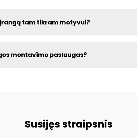
ės įrangą tam tikram motyvui?
angos montavimo paslaugas?
Susijęs straipsnis