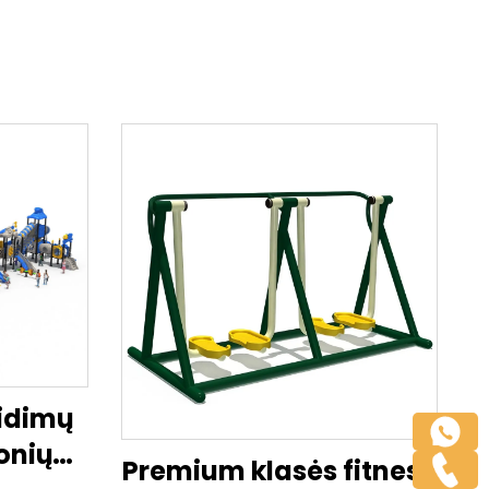
aidimų
onių
Premium klasės fitneso