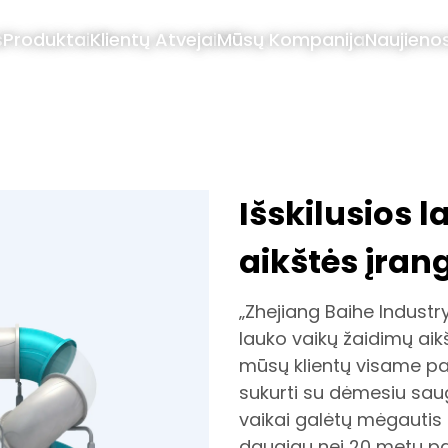
s
Produktai
Klientų Atvejai
Mūsų Kompanija
Naujieno
Išskilusios 
aikštės įran
„Zhejiang Baihe Industr
lauko vaikų žaidimų aikšt
mūsų klientų visame pa
sukurti su dėmesiu saug
vaikai galėtų mėgautis 
daugiau nei 20 metų pati