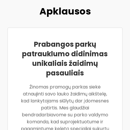
Apklausos
Prabangos parkų
patrauklumo didinimas
unikaliais žaidimų
pasauliais
Žinomas pramogų parkas siekė
atnaujinti savo lauko žaidimų aikštelę,
kad lankytojams siūlytų dar įdomesnes
patirtis. Mes glaudžiai
bendradarbiavome su parko valdymo
komanda, kad suprojektuotume ir
pagamintume keletą specialiai sukurtų