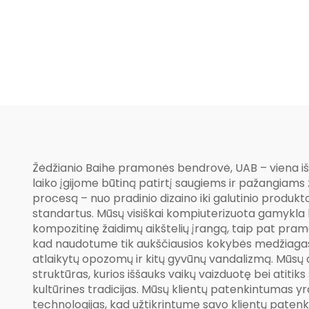
a
Žėdžianio Baihe pramonės bendrovė, UAB – viena iš p
laiko įgijome būtiną patirtį saugiems ir pažangiam
procesą – nuo pradinio dizaino iki galutinio produk
standartus. Mūsų visiškai kompiuterizuota gamykla le
kompozitinę žaidimų aikštelių įrangą, taip pat pram
kad naudotume tik aukščiausios kokybės medžiagas, k
atlaikytų opozomų ir kitų gyvūnų vandalizmą. Mūsų d
struktūras, kurios iššauks vaikų vaizduotę bei atitiks
kultūrines tradicijas. Mūsų klientų patenkintumas y
technologijas, kad užtikrintume savo klientų paten