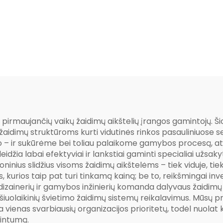
tvirame ore
sintezė“ – saug
linksma kombi
slydimo seri
irmaujančių vaikų žaidimų aikštelių įrangos gamintojų. Šio
s žaidimų struktūroms kurti vidutinės rinkos pasauliniuos
to – ir sukūrėme bei toliau palaikome gamybos procesą, at
idžia labai efektyviai ir lankstiai gaminti specialiai užsa
oninius slidžius visoms žaidimų aikštelėms – tiek viduje, t
urios taip pat turi tinkamą kainą; be to, reikšmingai inve
izainerių ir gamybos inžinierių komanda dalyvaus žaidimų a
 šiuolaikinių švietimo žaidimų sistemų reikalavimus. Mūsų pr
ra vienas svarbiausių organizacijos prioritetų, todėl nuol
kintumą.