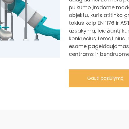
puikumo įrodome mode
objektu, kuris atitinka 
tokius kaip EN 1176 ir 
užsakymą, leidžiantį kurt
konkrečius tematinius ir
esame pageidaujamas 
centrams ir bendruom
Gauti pasiūlymą