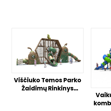
Viščiuko Temos Parko
Žaidimų Rinkinys
Vaik
Atviroji Vaikų Veiklos
kombi
Zona