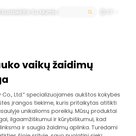
s
Susisiekite Su Mumis
LT
lauko vaikų žaidimų
ga
y Co., Ltd.“ specializuojamės aukštos kokybės
ės įrangos tiekime, kuris pritaikytas atitikti
saulyje unikalioms poreikių. Mūsų produktai
ai, ilgaamžiškumui ir kūrybiškumui, kad
linksma ir saugia žaidimų aplinka. Turėdami
rties šioje srityje, savo nuolatinį siekį