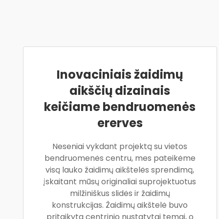
Inovaciniais žaidimų
aikščių dizainais
keičiame bendruomenės
ererves
Neseniai vykdant projektą su vietos
bendruomenės centru, mes pateikėme
visą lauko žaidimų aikštelės sprendimą,
įskaitant mūsų originaliai suprojektuotus
milžiniškus slidės ir žaidimų
konstrukcijas. Žaidimų aikštelė buvo
pritaikyta centrinio nustatytai temai, o