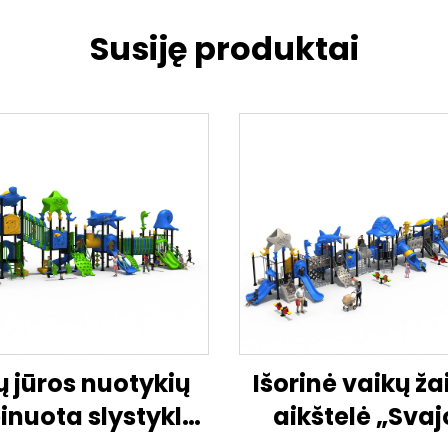
Susiję produktai
ų jūros nuotykių
Išorinė vaikų ž
nuota slystykla
aikštelė „Svaj