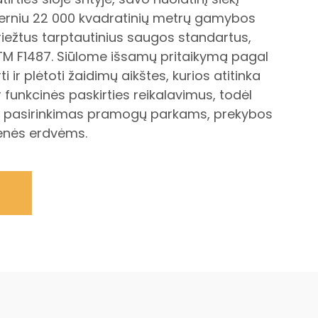
rniu 22 000 kvadratinių metrų gamybos
griežtus tarptautinius saugos standartus,
ASTM F1487. Siūlome išsamų pritaikymą pagal
i ir plėtoti žaidimų aikštes, kurios atitinka
 funkcinės paskirties reikalavimus, todėl
pasirinkimas pramogų parkams, prekybos
enės erdvėms.