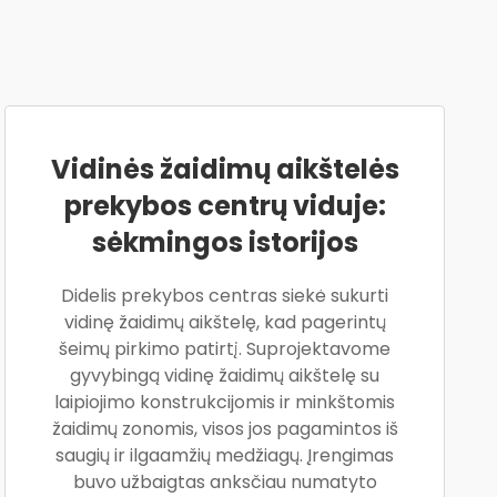
Vidinės žaidimų aikštelės
prekybos centrų viduje:
sėkmingos istorijos
Didelis prekybos centras siekė sukurti
vidinę žaidimų aikštelę, kad pagerintų
šeimų pirkimo patirtį. Suprojektavome
gyvybingą vidinę žaidimų aikštelę su
laipiojimo konstrukcijomis ir minkštomis
žaidimų zonomis, visos jos pagamintos iš
saugių ir ilgaamžių medžiagų. Įrengimas
buvo užbaigtas anksčiau numatyto