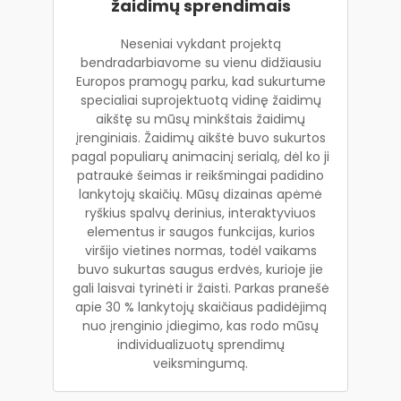
žaidimų sprendimais
Neseniai vykdant projektą
bendradarbiavome su vienu didžiausiu
Europos pramogų parku, kad sukurtume
specialiai suprojektuotą vidinę žaidimų
aikštę su mūsų minkštais žaidimų
įrenginiais. Žaidimų aikštė buvo sukurtos
pagal populiarų animacinį serialą, dėl ko ji
patraukė šeimas ir reikšmingai padidino
lankytojų skaičių. Mūsų dizainas apėmė
ryškius spalvų derinius, interaktyviuos
elementus ir saugos funkcijas, kurios
viršijo vietines normas, todėl vaikams
buvo sukurtas saugus erdvės, kurioje jie
gali laisvai tyrinėti ir žaisti. Parkas pranešė
apie 30 % lankytojų skaičiaus padidėjimą
nuo įrenginio įdiegimo, kas rodo mūsų
individualizuotų sprendimų
veiksmingumą.