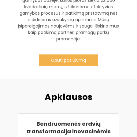
gamybos bazėje, kurios plotas siekia 22 000
kvadratinių metrų, užtikriname efektyvius
gamybos procesus ir patikimą pristatymą net
ir didelėms užsakymų apimtims. Mūsų
įsipareigojimas naujovėms ir saugai išskiria mus
kaip patikimą partnerį pramogų parkų
pramonėje.
Gauti pasiūlymą
Apklausos
Bendruomenės erdvių
transformacija inovacinėmis