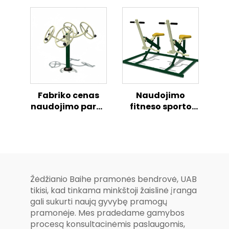
slystykla
slydimas
Fabriko cenas
Naudojimo
naudojimo parko
fitneso sporto
fitneso treniručių
treniručių įranga
mašinai, fitneso
naudojimo parko
naudojimo
treniručių
treniručių įranga
mašinai
Žėdžianio Baihe pramonės bendrovė, UAB
tikisi, kad tinkama minkštoji žaislinė įranga
gali sukurti naują gyvybę pramogų
pramonėje. Mes pradedame gamybos
procesą konsultacinėmis paslaugomis,