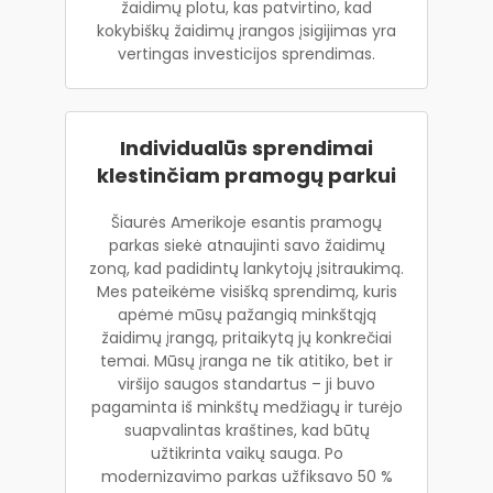
žaidimų plotu, kas patvirtino, kad
kokybiškų žaidimų įrangos įsigijimas yra
vertingas investicijos sprendimas.
Individualūs sprendimai
klestinčiam pramogų parkui
Šiaurės Amerikoje esantis pramogų
parkas siekė atnaujinti savo žaidimų
zoną, kad padidintų lankytojų įsitraukimą.
Mes pateikėme visišką sprendimą, kuris
apėmė mūsų pažangią minkštąją
žaidimų įrangą, pritaikytą jų konkrečiai
temai. Mūsų įranga ne tik atitiko, bet ir
viršijo saugos standartus – ji buvo
pagaminta iš minkštų medžiagų ir turėjo
suapvalintas kraštines, kad būtų
užtikrinta vaikų sauga. Po
modernizavimo parkas užfiksavo 50 %