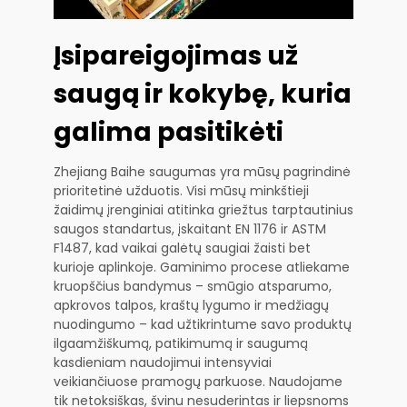
Įsipareigojimas už
saugą ir kokybę, kuria
galima pasitikėti
Zhejiang Baihe saugumas yra mūsų pagrindinė
prioritetinė užduotis. Visi mūsų minkštieji
žaidimų įrenginiai atitinka griežtus tarptautinius
saugos standartus, įskaitant EN 1176 ir ASTM
F1487, kad vaikai galėtų saugiai žaisti bet
kurioje aplinkoje. Gaminimo procese atliekame
kruopščius bandymus – smūgio atsparumo,
apkrovos talpos, kraštų lygumo ir medžiagų
nuodingumo – kad užtikrintume savo produktų
ilgaamžiškumą, patikimumą ir saugumą
kasdieniam naudojimui intensyviai
veikiančiuose pramogų parkuose. Naudojame
tik netoksiškas, švinu nesuderintas ir liepsnoms