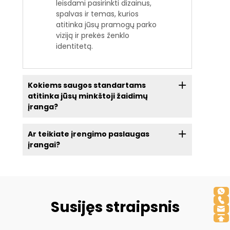
leisdami pasirinkti dizainus,
spalvas ir temas, kurios
atitinka jūsų pramogų parko
viziją ir prekės ženklo
identitetą.
Kokiems saugos standartams
atitinka jūsų minkštoji žaidimų
įranga?
Ar teikiate įrengimo paslaugas
įrangai?
Susijęs straipsnis