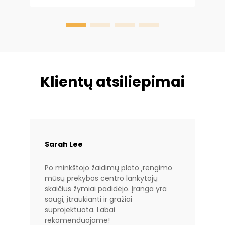
Klientų atsiliepimai
Sarah Lee
Po minkštojo žaidimų ploto įrengimo
mūsų prekybos centro lankytojų
skaičius žymiai padidėjo. Įranga yra
saugi, įtraukianti ir gražiai
suprojektuota. Labai
rekomenduojame!