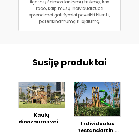
ilgesnių šeimos lankymų trukmę, kas
rodo, kaip mūsų individualizuoti
sprendimai gali žymiai paveikti klientų
patenkinamumą ir lojalumą.
Susiję produktai
Kaulų
dinozauras vaikų
Individualus
lauko lipimo
nestandartinis
žaidimų
vaikų žaidimų