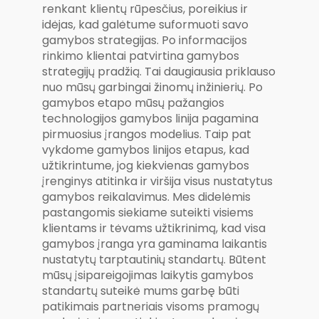
renkant klientų rūpesčius, poreikius ir
idėjas, kad galėtume suformuoti savo
gamybos strategijas. Po informacijos
rinkimo klientai patvirtina gamybos
strategijų pradžią. Tai daugiausia priklauso
nuo mūsų garbingai žinomų inžinierių. Po
gamybos etapo mūsų pažangios
technologijos gamybos linija pagamina
pirmuosius įrangos modelius. Taip pat
vykdome gamybos linijos etapus, kad
užtikrintume, jog kiekvienas gamybos
įrenginys atitinka ir viršija visus nustatytus
gamybos reikalavimus. Mes didelėmis
pastangomis siekiame suteikti visiems
klientams ir tėvams užtikrinimą, kad visa
gamybos įranga yra gaminama laikantis
nustatytų tarptautinių standartų. Būtent
mūsų įsipareigojimas laikytis gamybos
standartų suteikė mums garbę būti
patikimais partneriais visoms pramogų