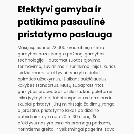
Efektyvi gamyba ir
patikima pasaulinė
pristatymo paslauga
Mūsų išplėstinei 22 000 kvadratinių metrų
gamybos bazei įrengta pažangi gamybos
technologija – automatizuotos pjovimo,
formavimo, suvirinimo ir surinkimo linijos, kurios
leidžia mums efektyviai tvarkyti didelio
apimties užsakymus, išlaikant aukščiausius
kokybės standartus. Mūsų supaprastintos
gamybos procedūros užtikrina, kad galėtume
laiku įvykdyti net labai suspaustus terminus ir
skubiai pristatyti jūsų minkštąją žaidimų įrangą,
o įprastinis pristatymo laikas po dizaino
patvirtinimo yra nuo 20 iki 30 dienų. Ši
efektyvumas yra esminis pramogų parkams,
norintiems greitai ir veiksmingai pagerinti savo