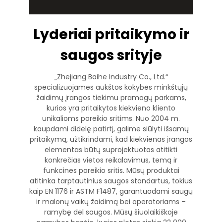
Lyderiai pritaikymo ir
saugos srityje
„Zhejiang Baihe Industry Co., Ltd.“
specializuojamės aukštos kokybės minkštųjų
žaidimų įrangos tiekimu pramogų parkams,
kurios yra pritaikytos kiekvieno kliento
unikalioms poreikio sritims. Nuo 2004 m.
kaupdami didelę patirtį, galime siūlyti išsamų
pritaikymą, užtikrindami, kad kiekvienas įrangos
elementas būtų suprojektuotas atitikti
konkrečias vietos reikalavimus, temą ir
funkcines poreikio sritis. Mūsų produktai
atitinka tarptautinius saugos standartus, tokius
kaip EN 1176 ir ASTM F1487, garantuodami saugų
ir malonų vaikų žaidimą bei operatoriams –
ramybę dėl saugos. Mūsų šiuolaikiškoje