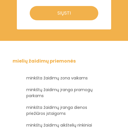
SIŲSTI
mielių žaidimų priemonės
minkšta žaidimų zona vaikams
minkštų žaidimų įranga pramogų
parkams
minkšta žaidimų įranga dienos
priežiūros įstaigoms
minkštų žaidimų aikštelių rinkiniai