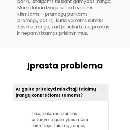
parkų įstaigoms tiekiant gamybos įrangą.
Mums labai džiugu suteikti visiems
klientams – pramogų parkams –
pramogų patirtį, kurią vaikams suteiks
žaislinė įranga, kad jie sukurtų neįprastas
ir nepamirštamas prisiminimus.
Įprasta problema
Ar galite pritaikyti minkštąjį žaidimų
įrangą konkrečioms temoms?
Taip, siūlome išsamias
pritaikymo galimybes mūsų
minkštajai žaidimų įrangai,