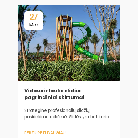
27
Mar
V
Vidaus ir lauko slidės:
K
pagrindiniai skirtumai
k
v
Strateginė profesionalių slidžių
ž
P
pasirinkimo reikšmė. Slidės yra bet kurio
„
vaikų žaidimų ploto širdis, nes jos yra
m
pagrindinis pritraukiamasis elementas,
g
PERŽIŪRĖTI DAUGIAU
kuris ilgai laiko vaikus užsiėmusius.