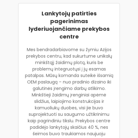
Lankytojų patirties
pagerinimas
lyderiuojančiame prekybos
centre
Mes bendradarbiavome su žymiu Azijos
prekybos centru, kad sukurtume unikalų
minkštąjį žaidimų plotą, kuris be
problemų integruotųsi į jų esamas
patalpas. Mūsų komanda suteikė išsamią
OEM paslaugą – nuo pradinio dizaino iki
galutinės įrengimo darbų atlikimo.
Minkštieji žaidimų įrenginiai apėmė
slidžius, laipiojimo konstrukcijas ir
kamuoliukų duobes, visi jie buvo
suprojektuoti su saugumo užtikrinimu
kaip pagrindiniu tikslu. Prekybos centre
padidėjo lankytojų skaičius 40 %, nes
šeimos buvo traukiamos naujuoju