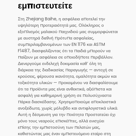
εμπιστευτείτε
Στη Zhejiang Baihe, η ασφάλεια αποτελεί την
υψηλότερη προτεραιότητά μας. Ολόκληρος ο
εξοπλισμός μαλακού παιχνιδιού μας συμμορφώνεται
με αυστηρά διεθνή πρότυπα ασφαλείας,
συμπεριλαμβανομένων των EN 1176 και ASTM
F1487, διασφαλίζοντας ότι τα παιδιά μπορούν να
παίζουν με ασφάλεια σε οποιοδήποτε περιβάλλον.
Διενεργούμε ενδελεχή δοκιμασία καθ’ όλη τη
διάρκεια της διαδικασίας παραγωγής — αντοχή σε
κρούσεις, φέρουσα ικανότητα, ομαλότητα ακμών και
τοξικότητα υλικών — προκειμένου να διασφαλίσουμε
ότι τα προϊόντα μας είναι ανθεκτικά, αξιόπιστα και
ασφαλή για καθημερινή χρήση σε πολυσύχναστα
πάρκα διασκέδασης. Χρησιμοποιούμε αποκλειστικά
ανοξείδωτα, χωρίς μόλυβδο και αντιφλογιστικά υλικά.
Αυτή η δέσμευση για την ποιότητα προστατεύει όχι
μόνο τους νεαρούς επισκέπτες, αλλά ενισχύει
επίσης την εμπιστοσύνη των πελατών μας,
καθιστώντας μας έναν εμπιστευόμενο εταίρο στη