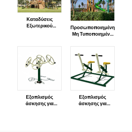
Καταδύσεις
Εξωτερικού
Προσωποποιημένη
Παιχνιδιού για
Μη Τυποποιημένη
Παιδιά Σκελετός
Διαδρομή
Δεινόσαυρος
Παιχνιδιού για
Παιδιά
Εξοπλισμός
Εξοπλισμός
άσκησης για
άσκησης για
εξωτερικούς
εξωτερικούς
χώρους προς τιμή
αθλητικούς χώρους
εργοστασίου,
για πάρκα και
εξοπλισμός
γυμναστήρια