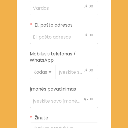
0/100
El. pašto adresas
0/100
Mobilusis telefonas /
WhatsApp
0/100
Kodas
Įmonės pavadinimas
0/200
Žinutė