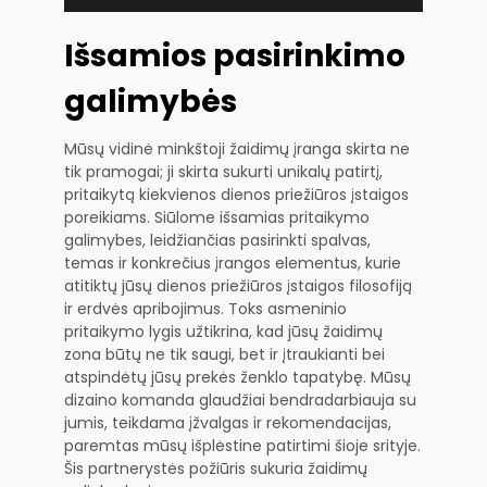
Išsamios pasirinkimo
galimybės
Mūsų vidinė minkštoji žaidimų įranga skirta ne
tik pramogai; ji skirta sukurti unikalų patirtį,
pritaikytą kiekvienos dienos priežiūros įstaigos
poreikiams. Siūlome išsamias pritaikymo
galimybes, leidžiančias pasirinkti spalvas,
temas ir konkrečius įrangos elementus, kurie
atitiktų jūsų dienos priežiūros įstaigos filosofiją
ir erdvės apribojimus. Toks asmeninio
pritaikymo lygis užtikrina, kad jūsų žaidimų
zona būtų ne tik saugi, bet ir įtraukianti bei
atspindėtų jūsų prekės ženklo tapatybę. Mūsų
dizaino komanda glaudžiai bendradarbiauja su
jumis, teikdama įžvalgas ir rekomendacijas,
paremtas mūsų išplėstine patirtimi šioje srityje.
Šis partnerystės požiūris sukuria žaidimų