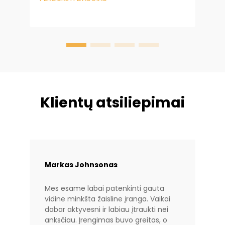
nuo to, kaip dizainas nulemia saugą ir
ilgaamžiškumą. „Baiheplay“...
Klientų atsiliepimai
Markas Johnsonas
Mes esame labai patenkinti gauta
vidine minkšta žaisline įranga. Vaikai
dabar aktyvesni ir labiau įtraukti nei
anksčiau. Įrengimas buvo greitas, o