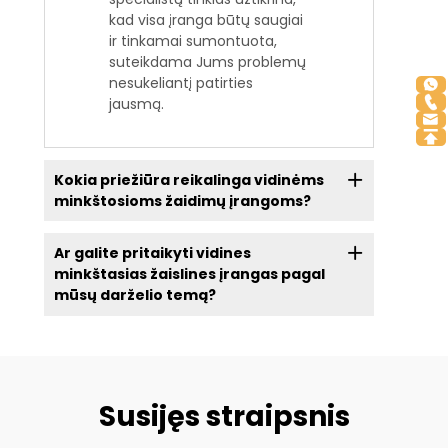
kad visa įranga būtų saugiai
ir tinkamai sumontuota,
suteikdama Jums problemų
nesukeliantį patirties
jausmą.
Kokia priežiūra reikalinga vidinėms
minkštosioms žaidimų įrangoms?
Ar galite pritaikyti vidines
minkštasias žaislines įrangas pagal
mūsų darželio temą?
Susijęs straipsnis