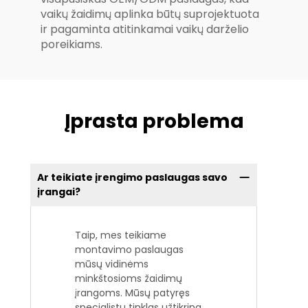
vaikų žaidimų aplinka būtų suprojektuota
ir pagaminta atitinkamai vaikų darželio
poreikiams.
Įprasta problema
Ar teikiate įrengimo paslaugas savo
įrangai?
Taip, mes teikiame
montavimo paslaugas
mūsų vidinėms
minkštosioms žaidimų
įrangoms. Mūsų patyręs
specialistų tinklas užtikrina,