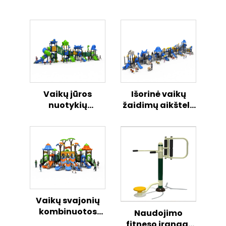
Vaikų jūros
Išorinė vaikų
nuotykių
žaidimų aikštelė
kombinuota
„Svajonių
slystykla
sintezė“ – saugi
atvirame ore
ir linksma
kombinuota
slydimo serija
Vaikų svajonių
kombinuotos
Naudojimo
slydimo serijos
fitneso įranga,