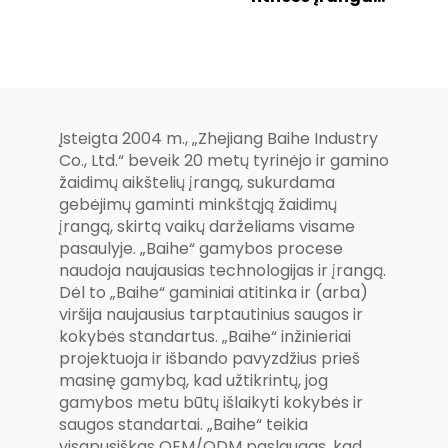
stebuklinga
parko treniručių
išorinė žaidimų
mašina, sporto
aikštelė
treniručių ķūna
treniručių
įranga,
naudojimo
Įsteigta 2004 m., „Zhejiang Baihe Industry
fitneso įranga
Co., Ltd.“ beveik 20 metų tyrinėjo ir gamino
žaidimų aikštelių įrangą, sukurdama
gebėjimų gaminti minkštąją žaidimų
įrangą, skirtą vaikų darželiams visame
pasaulyje. „Baihe“ gamybos procese
naudoja naujausias technologijas ir įrangą.
Dėl to „Baihe“ gaminiai atitinka ir (arba)
viršija naujausius tarptautinius saugos ir
kokybės standartus. „Baihe“ inžinieriai
projektuoja ir išbando pavyzdžius prieš
masinę gamybą, kad užtikrintų, jog
gamybos metu būtų išlaikyti kokybės ir
saugos standartai. „Baihe“ teikia
visapusiškas OEM/ODM paslaugas, kad