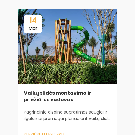
14
Mar
V
Vaikų slidės montavimo ir
K
priežiūros vadovas
k
v
Pagrindinio dizaino supratimas saugiai ir
ž
P
ilgalaikiai pramogai planuojant vaikų slidę
„
kelionė prasideda daug anksčiau, nei
m
įmontuojama pirmoji įranga. Ji prasideda
g
PERŽIŪRĖTI DAUGIAU