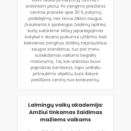
erdviniam plotui. Po įrengimo priežiūros
centras pranešė apie 30 % įrašymų
padidėjimą, nes tėvus įtikino saugus,
įtraukiantis ir spalvingas žaidimų aplinka,
kurią sukūrėme. Mūsų įsipareigojimas
kokybei ir dizaino puikumui užtikrino, kad
kiekvienas įrenginys atitiktų tarptautinius
saugos standartus, tuo pat metu
suteikdamas vaikams begalinį
malonumą. Tai, kas anksčiau buvo
paprastas kambarys, tapo unikaliu
pritraukimo objektu, kuris išskyrė
priežiūros centrą nuo konkurentų.
Laimingų vaikų akademija:
Amžiui tinkamas žaidimas
mažiems vaikams