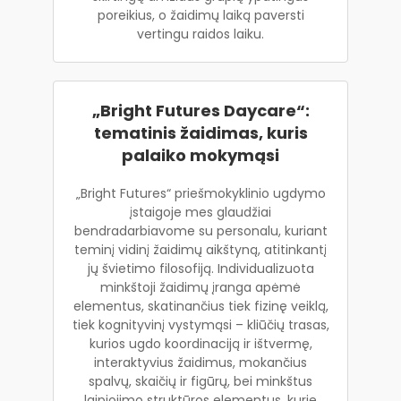
poreikius, o žaidimų laiką paversti
vertingu raidos laiku.
„Bright Futures Daycare“:
tematinis žaidimas, kuris
palaiko mokymąsi
„Bright Futures“ priešmokyklinio ugdymo
įstaigoje mes glaudžiai
bendradarbiavome su personalu, kuriant
teminį vidinį žaidimų aikštyną, atitinkantį
jų švietimo filosofiją. Individualizuota
minkštoji žaidimų įranga apėmė
elementus, skatinančius tiek fizinę veiklą,
tiek kognityvinį vystymąsi – kliūčių trasas,
kurios ugdo koordinaciją ir ištvermę,
interaktyvius žaidimus, mokančius
spalvų, skaičių ir figūrų, bei minkštus
laipiojimo struktūros elementus, kurie