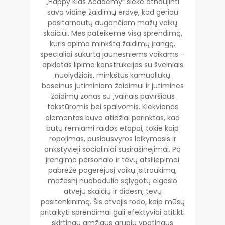
„Happy Kids Academy“ siekė atnaujinti
savo vidinę žaidimų erdvę, kad geriau
pasitarnautų augančiam mažų vaikų
skaičiui. Mes pateikėme visą sprendimą,
kuris apima minkštą žaidimų įrangą,
specialiai sukurtą jaunesniems vaikams –
apklotas lipimo konstrukcijas su švelniais
nuolydžiais, minkštus kamuoliukų
baseinus jutiminiam žaidimui ir jutimines
žaidimų zonas su įvairiais paviršiaus
tekstūromis bei spalvomis. Kiekvienas
elementas buvo atidžiai parinktas, kad
būtų remiami raidos etapai, tokie kaip
ropojimas, pusiausvyros laikymasis ir
ankstyvieji socialiniai susirašinėjimai. Po
įrengimo personalo ir tėvų atsiliepimai
pabrėžė pagerėjusį vaikų įsitraukimą,
mažesnį nuobodulio sąlygotų elgesio
atvejų skaičių ir didesnį tėvų
pasitenkinimą. Šis atvejis rodo, kaip mūsų
pritaikyti sprendimai gali efektyviai atitikti
skirtingų amžiaus grupių ypatingus