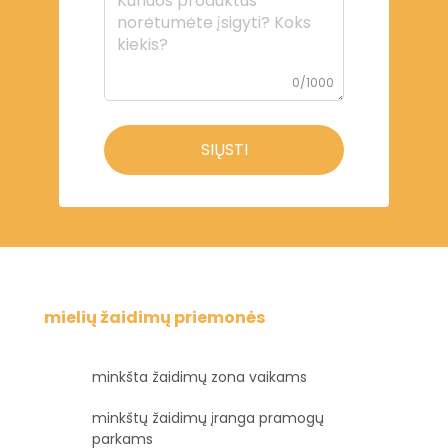
0/1000
SIŲSTI
mielių žaidimų priemonės
minkšta žaidimų zona vaikams
minkštų žaidimų įranga pramogų
parkams