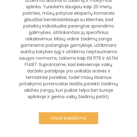
užtikrinta skatinanti žaidimų ir mokymosi
aplinka. Turėdami daugiau kaip 20 metų
patirties, mūsų patyrusi ekspertų komanda
glaudžiai bendradarbiauja su klientais, kad
pateiktų individualiai parengtas sprendimo
galimybes, atitinkančias jų specifinius
reikalavimus. Mūsų vidinė žaidimų įranga
gaminama pažangioje gamykloje, užtikrinant
aukštą kokybės lygį ir atitikimą tarptautinėms
saugos normoms, tokioms kaip EN 1176 ir ASTM
F1487. Suprantame, kad kiekvienoje vaikų
darželio patalpoje yra unikalūs erdvės ir
tematiniai poreikiai, todėl mūsų išsamus
pritaikymo potencialas leidžia pateikti žaidimų
aikštės įrangą, kuri puikiai telpa bet kurioje
aplinkoje ir gerina vaikų žaidimų patirtį.
Gauti pasiūlymą