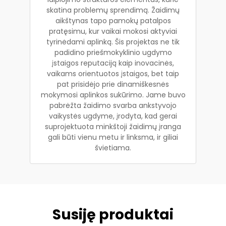
skatina problemų sprendimą. Žaidimų
aikštynas tapo pamokų patalpos
pratęsimu, kur vaikai mokosi aktyviai
tyrinėdami aplinką. Šis projektas ne tik
padidino priešmokyklinio ugdymo
įstaigos reputaciją kaip inovacinės,
vaikams orientuotos įstaigos, bet taip
pat prisidėjo prie dinamiškesnės
mokymosi aplinkos sukūrimo. Jame buvo
pabrėžta žaidimo svarba ankstyvojo
vaikystės ugdyme, įrodyta, kad gerai
suprojektuota minkštoji žaidimų įranga
gali būti vienu metu ir linksma, ir giliai
švietiama.
Susiję produktai