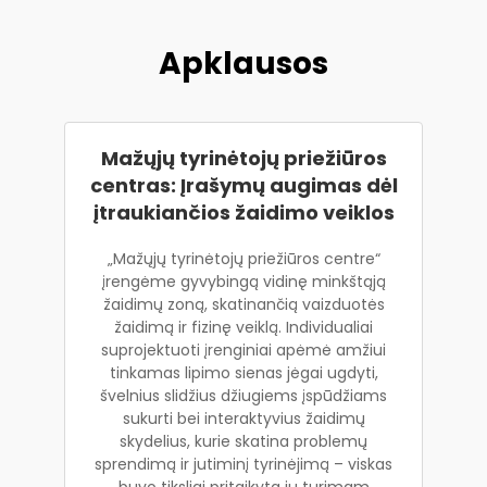
Apklausos
Mažųjų tyrinėtojų priežiūros
centras: Įrašymų augimas dėl
įtraukiančios žaidimo veiklos
„Mažųjų tyrinėtojų priežiūros centre“
įrengėme gyvybingą vidinę minkštąją
žaidimų zoną, skatinančią vaizduotės
žaidimą ir fizinę veiklą. Individualiai
suprojektuoti įrenginiai apėmė amžiui
tinkamas lipimo sienas jėgai ugdyti,
švelnius slidžius džiugiems įspūdžiams
sukurti bei interaktyvius žaidimų
skydelius, kurie skatina problemų
sprendimą ir jutiminį tyrinėjimą – viskas
buvo tiksliai pritaikyta jų turimam