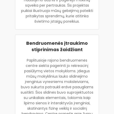
sąveika per pertraukas. Šis projektas
puikiai iliustruoja mūsų gebėjimą pateikti
pritaikytas sprendimų, kurie atitinka
švietimo įstaigų poreikius.
Bendruomenės įtraukimo
stiprinimas žaidžiant
Paplitusioje rajono bendruomenės
centre siekta pagerinti jo rekreacinį
pasiūlymą vietos mokykloms. Įdiegus
mūsų mokyklinius lauko slidinėjimo
įrenginius vyresniems moksleiviams,
buvo sukurta patraukli erdvė paaugliams
susitikti. Šios slidinės buvo suprojektuotos
su unikaliais elementais, tokiomis kaip
lipimo sienos ir interaktyvūs įrenginiai,
skatinantys fizinę veiklą ir socialinį
bendravimą. Centre pranešė apie žymų