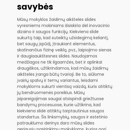
savybės
Mūsų mokyklos žaidimų aikštelės slidės
vyresniems mokiniams išsiskiria dėl inovacinio
dizaino ir saugos funkcijų. Kiekviena slidė
sukurtą taip, kad suteiktų užsidegimą keliantį,
bet saugų įspūdį, įtraukiant elementus,
skatinančius fizinę veiklą, pvz., laipiojimo sienas
ir daugiaaukštesnes slidės. Naudojamos
medžiagos ne tik ilgaamžės, bet ir aplinkai
draugiškos, užtikrindamos, kad mūsų žaidimų
aikštelės įranga būtų tvarioji. Be to, siūlome
įvairių spalvų ir temų variantus, leisdami
mokykloms sukurti vientisą vaizdą, kuris atitiktų
jų bendruomenės poreikius. Mūsų
įsipareigojimas saugai atsispindi griežtuose
bandymų procesuose, kurie užtikrina, kad
kiekviena slidė atitiktų tarptautinius saugos
standartus. Šis linksmybių, saugos ir estetinio
patrauklumo derinys daro mūsų slidės
geriausiu pasirinkimu mokykloms, kurios nori