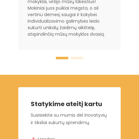
mokyklai, viršijo mūsų lūkesčius!
Mokiniai juos puikiai mėgsta, o aš
vertinu dėmesį saugai ir kokybei.
Individualizavimo galimybės leido
sukurti unikalų žaidimų aikštelę,
atspindinčią mūsų mokyklos dvasią.
Statykime ateitį kartu
Susisiekite su mumis dėl inovatyvių
ir tiksliai sukurtų sprendimų.