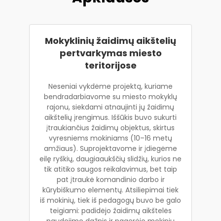
Mokyklinių žaidimų aikštelių
pertvarkymas miesto
teritorijose
Neseniai vykdėme projektą, kuriame
bendradarbiavome su miesto mokyklų
rajonu, siekdami atnaujinti jų žaidimų
aikštelių įrengimus. Iššūkis buvo sukurti
įtraukiančius žaidimų objektus, skirtus
vyresniems mokiniams (10–16 metų
amžiaus). Suprojektavome ir įdiegėme
eilę ryškių, daugiaaukščių slidžių, kurios ne
tik atitiko saugos reikalavimus, bet taip
pat įtraukė komandinio darbo ir
kūrybiškumo elementų. Atsiliepimai tiek
iš mokinių, tiek iš pedagogų buvo be galo
teigiami: padidėjo žaidimų aikštelės
naudojimo dažnis ir pagerėjo mokinių