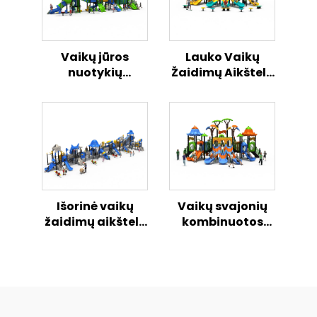
Vaikų jūros
Lauko Vaikų
nuotykių
Žaidimų Aikštelė
kombinuota
su Vandenyno
slystykla
Tema,
atvirame ore
Kombinuotasis
Slenkstis
Išorinė vaikų
Vaikų svajonių
žaidimų aikštelė
kombinuotos
„Svajonių
slydimo serijos
sintezė“ – saugi
stebuklinga
ir linksma
išorinė žaidimų
kombinuota
aikštelė
slydimo serija