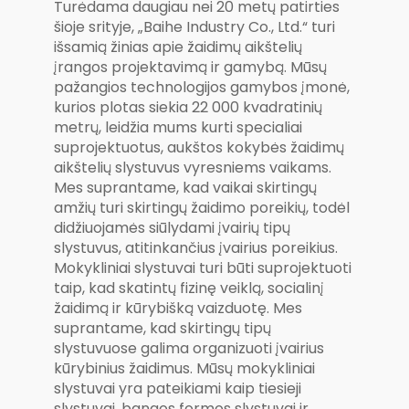
Turėdama daugiau nei 20 metų patirties
šioje srityje, „Baihe Industry Co., Ltd.“ turi
išsamią žinias apie žaidimų aikštelių
įrangos projektavimą ir gamybą. Mūsų
pažangios technologijos gamybos įmonė,
kurios plotas siekia 22 000 kvadratinių
metrų, leidžia mums kurti specialiai
suprojektuotus, aukštos kokybės žaidimų
aikštelių slystuvus vyresniems vaikams.
Mes suprantame, kad vaikai skirtingų
amžių turi skirtingų žaidimo poreikių, todėl
didžiuojamės siūlydami įvairių tipų
slystuvus, atitinkančius įvairius poreikius.
Mokykliniai slystuvai turi būti suprojektuoti
taip, kad skatintų fizinę veiklą, socialinį
žaidimą ir kūrybišką vaizduotę. Mes
suprantame, kad skirtingų tipų
slystuvuose galima organizuoti įvairius
kūrybinius žaidimus. Mūsų mokykliniai
slystuvai yra pateikiami kaip tiesieji
slystuvai, bangos formos slystuvai ir