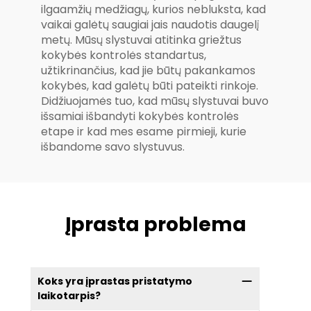
ilgaamžių medžiagų, kurios nebluksta, kad
vaikai galėtų saugiai jais naudotis daugelį
metų. Mūsų slystuvai atitinka griežtus
kokybės kontrolės standartus,
užtikrinančius, kad jie būtų pakankamos
kokybės, kad galėtų būti pateikti rinkoje.
Didžiuojamės tuo, kad mūsų slystuvai buvo
išsamiai išbandyti kokybės kontrolės
etape ir kad mes esame pirmieji, kurie
išbandome savo slystuvus.
Įprasta problema
Koks yra įprastas pristatymo
laikotarpis?