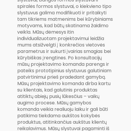
spiralės formos slystuvai, o kiekvieno tipo
slystuvus galima modifikuoti ir pritaikyti
tam tikriems matmenims bei kūrybiniams
motyvams, kad būtų skatinama žaidimo
veikla. Mūsų dėmesys itin
individualizuotam projektavimui leidžia
mums atsižvelgti į konkrečios vietovės
parametrus ir sukurti įvairias smagias bei
kūrybiškas įrengtines. Po konsultacijų
mūsų projektavimo komanda parengs ir
pateiks prototipinius slystuvus galutiniam
patvirtinimui prieš pradedant gamybą.
Mūsų projektavimo komanda dirba kartu
su klientais, kad galutinis produktas
atitiktų abiejų pusių lūkesčius – vaikų
augimo procese. Mūsų gamybos
komanda veikia realiuoju laiku ir gali būti
patikima tiekdama aukštos kokybės
produktus, atitinkančius aukštus klientų
reikalavimus. Mūsų slystuvai pagaminti iš