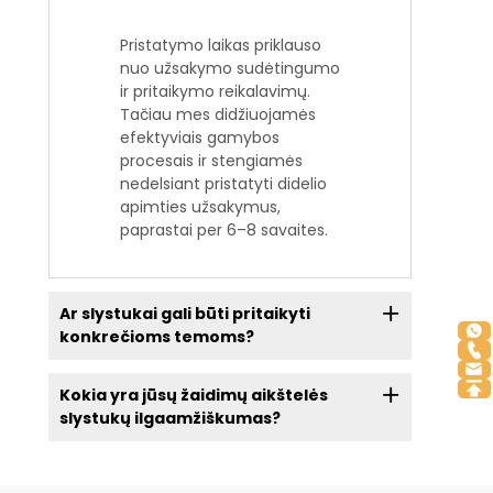
Pristatymo laikas priklauso
nuo užsakymo sudėtingumo
ir pritaikymo reikalavimų.
Tačiau mes didžiuojamės
efektyviais gamybos
procesais ir stengiamės
nedelsiant pristatyti didelio
apimties užsakymus,
paprastai per 6–8 savaites.
Ar slystukai gali būti pritaikyti
konkrečioms temoms?
Kokia yra jūsų žaidimų aikštelės
slystukų ilgaamžiškumas?