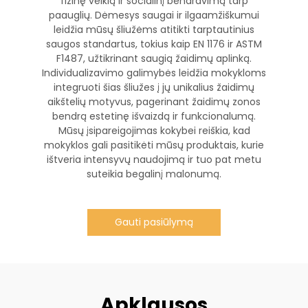
fizinę veiklą ir socialinį bendravimą tarp
paauglių. Dėmesys saugai ir ilgaamžiškumui
leidžia mūsų šliužėms atitikti tarptautinius
saugos standartus, tokius kaip EN 1176 ir ASTM
F1487, užtikrinant saugią žaidimų aplinką.
Individualizavimo galimybės leidžia mokykloms
integruoti šias šliužes į jų unikalius žaidimų
aikštelių motyvus, pagerinant žaidimų zonos
bendrą estetinę išvaizdą ir funkcionalumą.
Mūsų įsipareigojimas kokybei reiškia, kad
mokyklos gali pasitikėti mūsų produktais, kurie
ištveria intensyvų naudojimą ir tuo pat metu
suteikia begalinį malonumą.
Gauti pasiūlymą
Apklausos