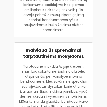
lankomumo padidėjimą ir teigiamas
atsiliepimus tiek tėvų, tiek vaikų. Šis
atvejis pabrėžia mūsų įsipareigojimą
stiprinti bendruomenės ryšius
naujoviškomis lauko žaidimų aikštės
sprendimais.
Individualūs sprendimai
tarptautinėms mokykloms
Tarptautinė mokykla Azijoje kreipėsi į
mus, kad sukurtume žaidimų aikštelę,
atspindinčią jos įvairialypę mokinių
bendruomenę. Mes sukūrėme specialiai
suprojektuotus slystukus, kurie atitinka
įvairaus amžiaus mokinių poreikius, ypač
dėmesį skirdami vyresniems mokiniams.
Mūsų komanda glaudžiai bendradarbiavo
su mokykla, kad užtikrintų, jog projektas