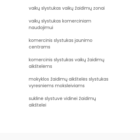
vaikų slystukas vaikų žaidimų zonai
vaikų slystukas komerciniam
naudojimui
komercinis slystukas jaunimo
centrams
komercinis slystukas vaikų žaidimų
aikštelėms
mokyklos žaidimų aikštelės slystukas
vyresniems moksleiviams
suklinė slystuvė vidinei žaidimų
aikštelei