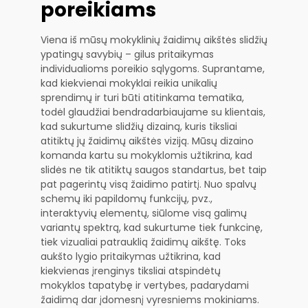
poreikiams
Viena iš mūsų mokyklinių žaidimų aikštės slidžių
ypatingų savybių – gilus pritaikymas
individualioms poreikio sąlygoms. Suprantame,
kad kiekvienai mokyklai reikia unikalių
sprendimų ir turi būti atitinkama tematika,
todėl glaudžiai bendradarbiaujame su klientais,
kad sukurtume slidžių dizainą, kuris tiksliai
atitiktų jų žaidimų aikštės viziją. Mūsų dizaino
komanda kartu su mokyklomis užtikrina, kad
slidės ne tik atitiktų saugos standartus, bet taip
pat pagerintų visą žaidimo patirtį. Nuo spalvų
schemų iki papildomų funkcijų, pvz.,
interaktyvių elementų, siūlome visą galimų
variantų spektrą, kad sukurtume tiek funkcinę,
tiek vizualiai patrauklią žaidimų aikštę. Toks
aukšto lygio pritaikymas užtikrina, kad
kiekvienas įrenginys tiksliai atspindėtų
mokyklos tapatybę ir vertybes, padarydami
žaidimą dar įdomesnį vyresniems mokiniams.