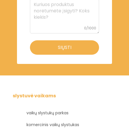
0/1000
SIŲSTI
slystuvė vaikams
vaikų slystukų parkas
komercinis vaikų slystukas