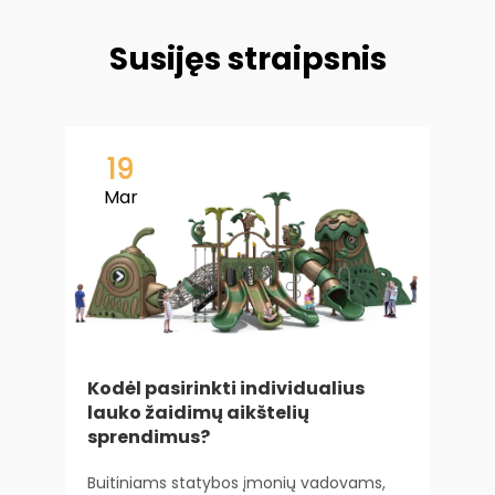
Susijęs straipsnis
19
Mar
Kodėl pasirinkti individualius
lauko žaidimų aikštelių
V
sprendimus?
p
Buitiniams statybos įmonių vadovams,