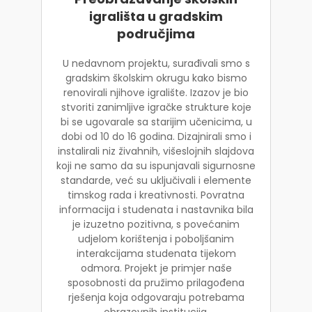
igrališta u gradskim
područjima
U nedavnom projektu, surađivali smo s
gradskim školskim okrugu kako bismo
renovirali njihove igralište. Izazov je bio
stvoriti zanimljive igračke strukture koje
bi se ugovarale sa starijim učenicima, u
dobi od 10 do 16 godina. Dizajnirali smo i
instalirali niz živahnih, višeslojnih slajdova
koji ne samo da su ispunjavali sigurnosne
standarde, već su uključivali i elemente
timskog rada i kreativnosti. Povratna
informacija i studenata i nastavnika bila
je izuzetno pozitivna, s povećanim
udjelom korištenja i poboljšanim
interakcijama studenata tijekom
odmora. Projekt je primjer naše
sposobnosti da pružimo prilagođena
rješenja koja odgovaraju potrebama
obrazovnih institucija.