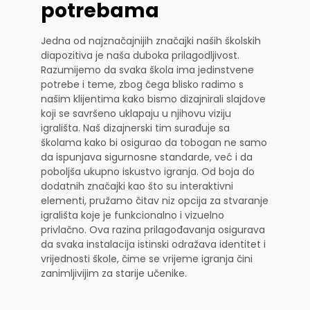
potrebama
Jedna od najznačajnijih značajki naših školskih
diapozitiva je naša duboka prilagodljivost.
Razumijemo da svaka škola ima jedinstvene
potrebe i teme, zbog čega blisko radimo s
našim klijentima kako bismo dizajnirali slajdove
koji se savršeno uklapaju u njihovu viziju
igrališta. Naš dizajnerski tim surađuje sa
školama kako bi osigurao da tobogan ne samo
da ispunjava sigurnosne standarde, već i da
poboljša ukupno iskustvo igranja. Od boja do
dodatnih značajki kao što su interaktivni
elementi, pružamo čitav niz opcija za stvaranje
igrališta koje je funkcionalno i vizuelno
privlačno. Ova razina prilagođavanja osigurava
da svaka instalacija istinski odražava identitet i
vrijednosti škole, čime se vrijeme igranja čini
zanimljivijim za starije učenike.