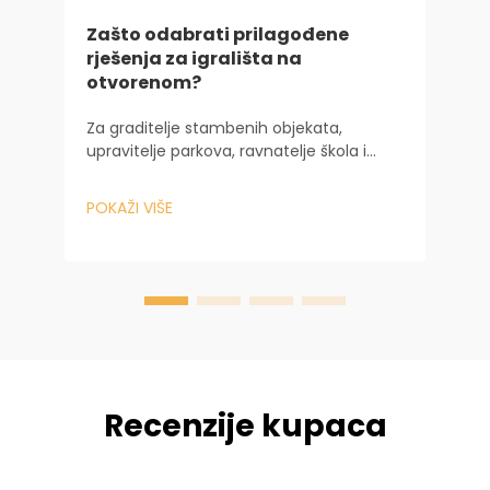
Zašto odabrati prilagođene
rješenja za igrališta na
S
otvorenom?
v
Za graditelje stambenih objekata,
S
upravitelje parkova, ravnatelje škola i
s
vlasnike slikovitih mjesta, igralište na
d
otvorenom su mnogo više od običnog
POKAŽI VIŠE
a
mjesta za igranje djece. To je srce
P
s
zajednice, dokazan pokretač
a
komercijalnog rasta, i tan...
Recenzije kupaca