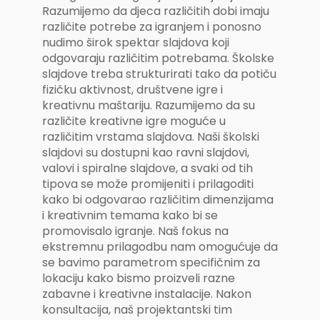
Razumijemo da djeca različitih dobi imaju
različite potrebe za igranjem i ponosno
nudimo širok spektar slajdova koji
odgovaraju različitim potrebama. Školske
slajdove treba strukturirati tako da potiču
fizičku aktivnost, društvene igre i
kreativnu maštariju. Razumijemo da su
različite kreativne igre moguće u
različitim vrstama slajdova. Naši školski
slajdovi su dostupni kao ravni slajdovi,
valovi i spiralne slajdove, a svaki od tih
tipova se može promijeniti i prilagoditi
kako bi odgovarao različitim dimenzijama
i kreativnim temama kako bi se
promovisalo igranje. Naš fokus na
ekstremnu prilagodbu nam omogućuje da
se bavimo parametrom specifičnim za
lokaciju kako bismo proizveli razne
zabavne i kreativne instalacije. Nakon
konsultacija, naš projektantski tim