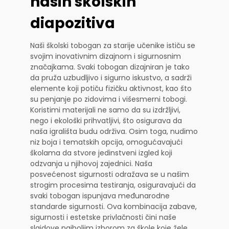
naših školskih
diapozitiva
Naši školski tobogan za starije učenike ističu se
svojim inovativnim dizajnom i sigurnosnim
značajkama. Svaki tobogan dizajniran je tako
da pruža uzbudljivo i sigurno iskustvo, a sadrži
elemente koji potiču fizičku aktivnost, kao što
su penjanje po zidovima i višesmerni tobogi.
Koristimi materijali ne samo da su izdržljivi,
nego i ekološki prihvatljivi, što osigurava da
naša igrališta budu održiva. Osim toga, nudimo
niz boja i tematskih opcija, omogućavajući
školama da stvore jedinstveni izgled koji
odzvanja u njihovoj zajednici. Naša
posvećenost sigurnosti odražava se u našim
strogim procesima testiranja, osiguravajući da
svaki tobogan ispunjava međunarodne
standarde sigurnosti. Ova kombinacija zabave,
sigurnosti i estetske privlačnosti čini naše
slajdove najboljim izborom za škole koje žele