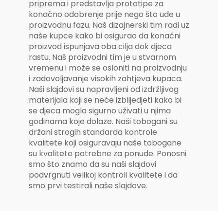
priprema i predstavlja prototipe za
konačno odobrenje prije nego što uđe u
proizvodnu fazu. Naš dizajnerski tim radi uz
naše kupce kako bi osigurao da konačni
proizvod ispunjava oba cilja dok djeca
rastu. Naš proizvodni tim je u stvarnom
vremenu i može se osloniti na proizvodnju
i zadovoljavanje visokih zahtjeva kupaca.
Naši slajdovi su napravljeni od izdržljivog
materijala koji se neće izblijedjeti kako bi
se djeca mogla sigurno uživati u njima
godinama koje dolaze. Naši tobogani su
držani strogih standarda kontrole
kvalitete koji osiguravaju naše tobogane
su kvalitete potrebne za ponude. Ponosni
smo što znamo da su naši slajdovi
podvrgnuti velikoj kontroli kvalitete i da
smo prvi testirali naše slajdove.