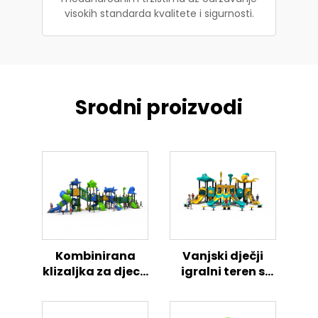
visokih standarda kvalitete i sigurnosti.
Srodni proizvodi
Kombinirana
Vanjski dječji
klizaljka za djecu
igralni teren s
s morskom
morskom
avanturom
tematikom –