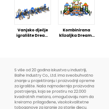
vanjska igrališta
kombinirani
klizac
Vanjsko dječje
Kombinirana
igralište Dream
klizaljka Dreams
Fusion
serija, čarobno
kombinirana
vanjsko igralište
klizaljka, sigurno
za djecu
i zabavno
S više od 20 godina iskustva u industriji,
Baihe Industry Co., Ltd. ima sveobuhvatno
znanje u projektiranju i proizvodnji opreme
za igralište. Naša najmodernija proizvodna
postrojenja, koja se prostiru na 22.000
kvadratnih metara, omogućavaju nam da
kreiramo prilagođene, visokokvalitetne
toboganove za igranje za starije djecu.