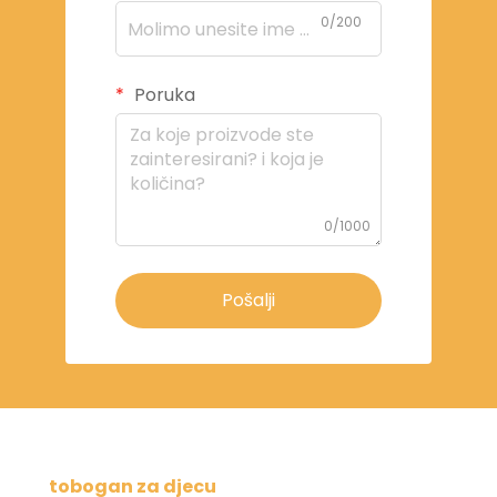
0/200
Poruka
0/1000
Pošalji
tobogan za djecu