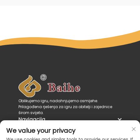
Oblikujemo igru, nadahnjujemo osmijehe.
Prilagođena rješenja za igru za obitelji i zajednice
širom svijeta.
Navigacija
Kategorije proizvoda
We value your privacy
Kontaktirajte nas
We use cookies and similar tools to provide our services. If