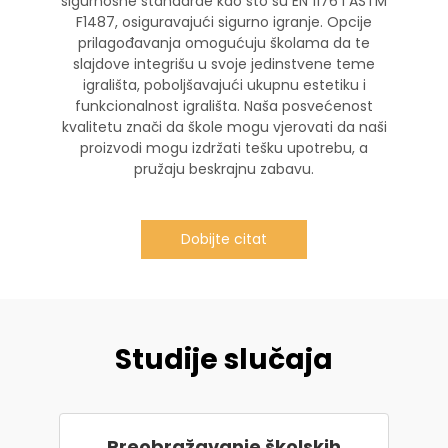
sigurnosne standarde kao što su EN 1176 i ASTM
F1487, osiguravajući sigurno igranje. Opcije
prilagođavanja omogućuju školama da te
slajdove integrišu u svoje jedinstvene teme
igrališta, poboljšavajući ukupnu estetiku i
funkcionalnost igrališta. Naša posvećenost
kvalitetu znači da škole mogu vjerovati da naši
proizvodi mogu izdržati tešku upotrebu, a
pružaju beskrajnu zabavu.
Dobijte citat
Studije slučaja
Preobražavanje školskih