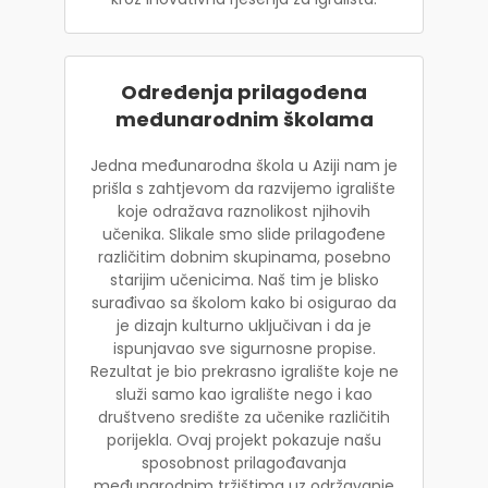
Određenja prilagođena
međunarodnim školama
Jedna međunarodna škola u Aziji nam je
prišla s zahtjevom da razvijemo igralište
koje odražava raznolikost njihovih
učenika. Slikale smo slide prilagođene
različitim dobnim skupinama, posebno
starijim učenicima. Naš tim je blisko
surađivao sa školom kako bi osigurao da
je dizajn kulturno uključivan i da je
ispunjavao sve sigurnosne propise.
Rezultat je bio prekrasno igralište koje ne
služi samo kao igralište nego i kao
društveno središte za učenike različitih
porijekla. Ovaj projekt pokazuje našu
sposobnost prilagođavanja
međunarodnim tržištima uz održavanje