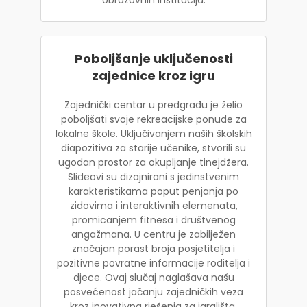
Poboljšanje uključenosti
zajednice kroz igru
Zajednički centar u predgrađu je želio
poboljšati svoje rekreacijske ponude za
lokalne škole. Uključivanjem naših školskih
diapozitiva za starije učenike, stvorili su
ugodan prostor za okupljanje tinejdžera.
Slideovi su dizajnirani s jedinstvenim
karakteristikama poput penjanja po
zidovima i interaktivnih elemenata,
promicanjem fitnesa i društvenog
angažmana. U centru je zabilježen
značajan porast broja posjetitelja i
pozitivne povratne informacije roditelja i
djece. Ovaj slučaj naglašava našu
posvećenost jačanju zajedničkih veza
kroz inovativna rješenja za igrališta.