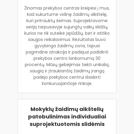
Žinomas prekybos centras kreipėsi į mus,
kad sukurtume vidinę žaidimų aikštelę,
kuri pritrauktų šeimas. Suprojektavome
seriją tarpusavyje sujungtų vaikų slidžių,
kurios ne tik suteikė įspūdžių, bet ir atitiko
saugos reikalavimus. Rezultatas buvo
gyvybinga žaidimų zona, tapusi
pagrindine atrakcija ir padėjusi padidinti
prekybos centro lankomumą 30
procentų. Mūsų gebėjimas tiekti unikalią,
saugią ir įtraukiančią žaidimų įrangą
padėjo prekybos centrui išsiskirti
konkuruojančioje rinkoje.
Mokyklų žaidimų aikštelių
patobulinimas individualiai
suprojektuotomis slidėmis