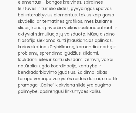
elementus – bangos kreivines, spiralines
leistuves ir tunelio slidės, gyvybingas spalvas
bei interaktyvius elementus, tokius kaip garso
skydeliai ar tematinės grafikos, mes kuriame
slidės, kurios priverčia vaikus susikoncentruoti ir
aktyviai stimuliuoja jų vaizduotę. Mūsų dizaino
filosofija siekiama kurti įtraukiančias aplinkas,
kurios skatina kūrybiškumą, komandinį darbą ir
problemų sprendimo įgūdžius. Kildami,
laukdami eilės ir kartu slysdami žemyn, vaikai
natūraliai ugdo koordinaciją, kantrybę ir
bendradarbiavimo įgūdžius. Žaidimo laikas
tampa vertinga vaikystės raidos dalimi, o ne tik
pramoga. „Baihe“ kiekviena slidė yra augimo
galimybė, apsirengusi linksmybės kailiu.