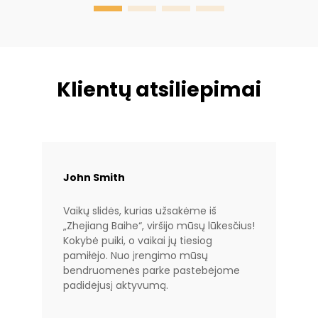
Klientų atsiliepimai
John Smith
Vaikų slidės, kurias užsakėme iš
„Zhejiang Baihe“, viršijo mūsų lūkesčius!
Kokybė puiki, o vaikai jų tiesiog
pamiłėjo. Nuo įrengimo mūsų
bendruomenės parke pastebėjome
padidėjusį aktyvumą.