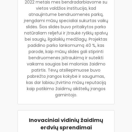
2022 metais mes bendradarbiavome su
vietos valdžios institucija, kad
atnaujintume bendruomenės parką,
įrengdami mūsų specialiai sukurtas vaikų
slidės. Šios slidės buvo pritaikytos parko
natūraliam reljefui ir įtraukė ryškių spalvų
bei saugių, ilgalaikių medžiagų. Projektas
padidino parko lankomumą 40 %, kas
parodė, kaip mūsų slidės gali stiprinti
bendruomenės įsitraukimą ir suteikti
vaikams saugias bei malonias žaidimo
patirtis. Tėvų atsiliepimuose buvo
pabrėžta įrangos kokybė ir saugumas,
kas dar labiau įtvirtino mūsų reputaciją
kaip patikimo žaidimų aikštelių įrangos
gamintojo.
Inovaciniai vidinių žaidimų
erdvių sprendimai