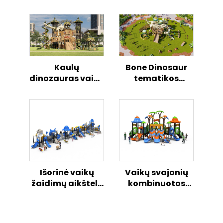
Kaulų
Bone Dinosaur
dinozauras vaikų
tematikos
lauko lipimo
aukštoje
žaidimų
džungles kaip
slystykla
skramsta slide
komplekts
bērniem
Išorinė vaikų
Vaikų svajonių
žaidimų aikštelė
kombinuotos
„Svajonių
slydimo serijos
sintezė“ – saugi
stebuklinga
ir linksma
išorinė žaidimų