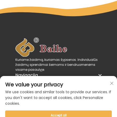
Kuriame žaidimą, kuriamas šypsenos. Individualūs
žaidimų sprendimai šeimoms ir bendruomenėms
visame pasaulyje.
Navigacija
Produktų kategorijos
We value your privacy
Susisiekite su mumis
We use cookies and similar tools to provide our services. If
you don't want to accept all cookies, click Personalize
cookies.
Accept all