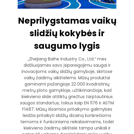
Neprilygstamas vaikų
slidžių kokybės ir
saugumo lygis
„Zhejiang Baihe Industry Co., Ltd.“ mes
didžiuojamės savo įsipareigojimu saugai ir
inovacijoms vaikų slidžių gamyboje, skirtose
vaikų žaidimų aikštelėms. Mūsų produktai
gaminami pažangioje 22 000 kvadratinių
metrų ploto gamykloje, užtikrinančioje, kad
kiekviena slidė atitiktų griežtus tarptautinius
saugos standartus, tokius kaip EN 1176 ir ASTM
F1487. Mūsų išsamios pritaikymo galimybės
leidžia pritaikyti slidžių dizainą konkrečioms
temoms ir funkciniams reikalavimams, todėl
kiekviena žaidimų aikštelė tampa unikali ir