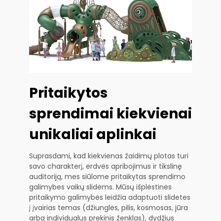
Pritaikytos
sprendimai kiekvienai
unikaliai aplinkai
Suprasdami, kad kiekvienas žaidimų plotas turi
savo charakterį, erdvės apribojimus ir tikslinę
auditoriją, mes siūlome pritaikytas sprendimo
galimybes vaikų slidėms. Mūsų išplėstinės
pritaikymo galimybės leidžia adaptuoti slidetes
į įvairias temas (džiunglės, pilis, kosmosas, jūra
arba individualus prekinis ženklas), dydžius