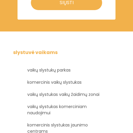
SIŲSTI
slystuvė vaikams
vaikų slystukų parkas
komercinis vaikų slystukas
vaikų slystukas vaikų žaidimų zonai
vaikų slystukas komerciniam
naudojimui
komercinis slystukas jaunimo
centrams