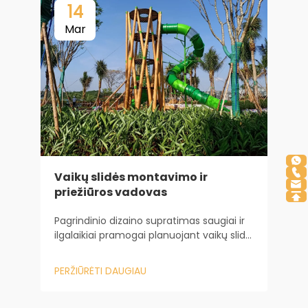
14
Mar
K
l
Vaikų slidės montavimo ir
priežiūros vadovas
B
Pagrindinio dizaino supratimas saugiai ir
p
ilgalaikiai pramogai planuojant vaikų slidę
i
kelionė prasideda daug anksčiau, nei
ž
P
įmontuojama pirmoji įranga. Ji prasideda
p
PERŽIŪRĖTI DAUGIAU
nuo to, kaip dizainas nulemia saugą ir
b
ilgaamžiškumą. „Baiheplay“...
k