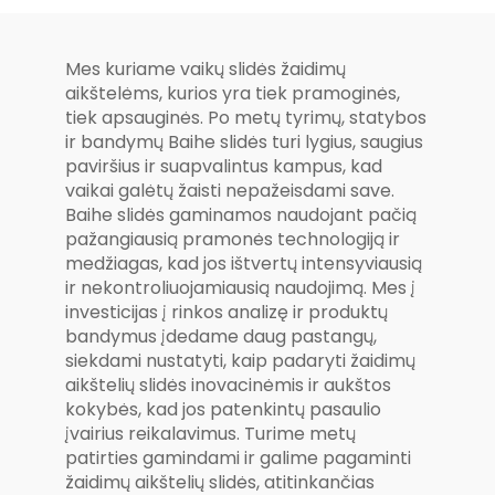
kombinuota
aikštelė
slydimo serija
Mes kuriame vaikų slidės žaidimų
aikštelėms, kurios yra tiek pramoginės,
tiek apsauginės. Po metų tyrimų, statybos
ir bandymų Baihe slidės turi lygius, saugius
paviršius ir suapvalintus kampus, kad
vaikai galėtų žaisti nepažeisdami save.
Baihe slidės gaminamos naudojant pačią
pažangiausią pramonės technologiją ir
medžiagas, kad jos ištvertų intensyviausią
ir nekontroliuojamiausią naudojimą. Mes į
investicijas į rinkos analizę ir produktų
bandymus įdedame daug pastangų,
siekdami nustatyti, kaip padaryti žaidimų
aikštelių slidės inovacinėmis ir aukštos
kokybės, kad jos patenkintų pasaulio
įvairius reikalavimus. Turime metų
patirties gamindami ir galime pagaminti
žaidimų aikštelių slidės, atitinkančias