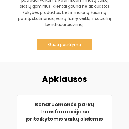
patraukli vaikams. Pasirinkdami mūsų vaikų
slidžių gaminius, klientai gauna ne tik aukštos
kokybės produktus, bet ir malonų žaidimų
patirtį, skatinančią vaikų fizinę veiklą ir socialinį
bendradarbiavimą.
Gauti pasiūlymą
Apklausos
Bendruomenės parkų
transformacija su
pritaikytomis vaikų slidėmis