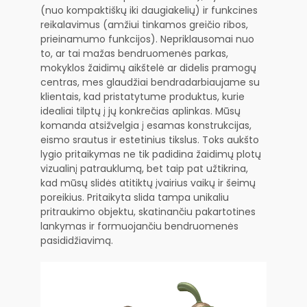
(nuo kompaktiškų iki daugiakelių) ir funkcines
reikalavimus (amžiui tinkamos greičio ribos,
prieinamumo funkcijos). Nepriklausomai nuo
to, ar tai mažas bendruomenės parkas,
mokyklos žaidimų aikštelė ar didelis pramogų
centras, mes glaudžiai bendradarbiaujame su
klientais, kad pristatytume produktus, kurie
idealiai tilptų į jų konkrečias aplinkas. Mūsų
komanda atsižvelgia į esamas konstrukcijas,
eismo srautus ir estetinius tikslus. Toks aukšto
lygio pritaikymas ne tik padidina žaidimų plotų
vizualinį patrauklumą, bet taip pat užtikrina,
kad mūsų slidės atitiktų įvairius vaikų ir šeimų
poreikius. Pritaikyta slida tampa unikaliu
pritraukimo objektu, skatinančiu pakartotines
lankymas ir formuojančiu bendruomenės
pasididžiavimą.