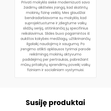
Privati mokykla siekė modernizuoti savo
žaidimų aikštelės įrangą, kad skatintų
mokinių fizinę veiklą. Mes glaudžiai
bendradarbiavome su mokykla, kad
suprojektuotume ir įdiegtume vaikų
slidžių seriją, atitinkančią jų specifinius
reikalavimus. Slidės buvo pagamintos iš
aukštos kokybės medžiagų, užtikrinančių
ilgalaikį naudojimą ir saugumą. Po
įrengimo atlikti apklausos tyrimai parodė
reikšmingą mokinių aktyvumo
padidėjimą per pertraukas, pabrėžiant
mūsų pritaikytų sprendimų poveikį vaikų
fiziniam ir socialiniam vystymuisi.
Susiję produktai