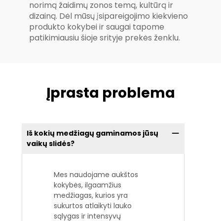
norimą žaidimų zonos temą, kultūrą ir
dizainą. Dėl mūsų įsipareigojimo kiekvieno
produkto kokybei ir saugai tapome
patikimiausiu šioje srityje prekės ženklu.
Įprasta problema
Iš kokių medžiagų gaminamos jūsų
vaikų slidės?
Mes naudojame aukštos
kokybės, ilgaamžius
medžiagas, kurios yra
sukurtos atlaikyti lauko
sąlygas ir intensyvų