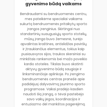
gyvenimo būdą vaikams
Bendraudami su bendruomenės centru,
mes pateikėme specialiai vaikams
sukurtą bendruomenės pritaikytų sporto
įrangos įrenginius. Skirtingai nuo
standartinių suaugusiųjų sporto stotelių,
mūsų įranga buvo žemesnė, turėjo
apvalintas kraštines, antislidžias paviršių
ir įtraukiančius elementus, tokius kaip
pusiausvyros sijos, traukos skersiniai su
minkštais rankenomis bei mažo poveikio
kardio stotelės. Tikslas buvo skatinti
aktyvų gyvenimo būdą saugioje ir
linksminančioje aplinkoje. Po įrengimo
bendruomenės centras pranešė apie
padidėjusį dalyvavimą jaunimo sporto
programose. Vaikai pradėjo kasdien
naudoti šią įrangą, o tėvai pastebėjo
savo vaikų jėgos, koordinacijos ir
entuziazmo dėl mankštos pagerėjimą.