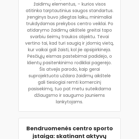
žaidimų elementus, – kurios visos
atitinka tarptautinius saugos standartus.
Įrenginys buvo įdiegtas laiku, minimaliai
trukdydamas prekybos centro veiklai. Po
atidarymo žaidimų aikštelė greitai tapo
svarbiu šeimų traukos objektu. Tėvai
vertino tai, kad turi saugią ir įdomią vietą,
kur vaikai gali žaisti, kol jie apsipirkinėja.
Pėsčiųjų eismas pastebimai padidėjo, o
klientų pasitenkinimo rodikliai pagerėjo.
Šis atvejis parodo, kaip gerai
suprojektuota uždara žaidimų aikštelė
gali tiesiogiai remti komercinį
pasisekimą, tuo pat metu suteikdama
džiaugsmo ir saugumo jauniems
lankytojams.
Bendruomenės centro sporto
įstaiga: skatinant aktyvų