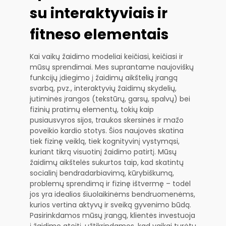
su interaktyviais ir
fitneso elementais
Kai vaikų žaidimo modeliai keičiasi, keičiasi ir
mūsų sprendimai. Mes suprantame naujoviškų
funkcijų įdiegimo į žaidimų aikštelių įrangą
svarbą, pvz., interaktyvių žaidimų skydelių,
jutiminės įrangos (tekstūrų, garsų, spalvų) bei
fizinių pratimų elementų, tokių kaip
pusiausvyros sijos, traukos skersinės ir mažo
poveikio kardio stotys. Šios naujovės skatina
tiek fizinę veiklą, tiek kognityvinį vystymąsi,
kuriant tikrą visuotinį žaidimo patirtį. Mūsų
žaidimų aikštelės sukurtos taip, kad skatintų
socialinį bendradarbiavimą, kūrybiškumą,
problemų sprendimą ir fizinę ištvermę – todėl
jos yra idealios šiuolaikinėms bendruomenėms,
kurios vertina aktyvų ir sveiką gyvenimo būdą.
Pasirinkdamos mūsų įrangą, klientės investuoja
į žaidimo ateitį, užtikrindamos, kad vaikai turėtų