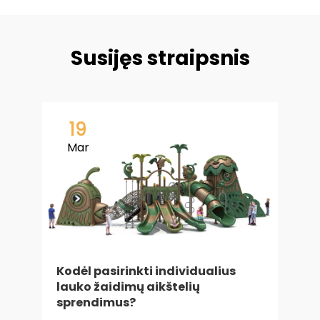
Susijęs straipsnis
19
Mar
Kodėl pasirinkti individualius
v
lauko žaidimų aikštelių
a
sprendimus?