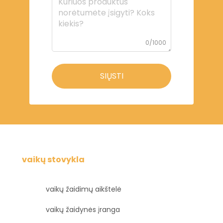
0/1000
SIŲSTI
vaikų stovykla
vaikų žaidimų aikštelė
vaikų žaidynės įranga