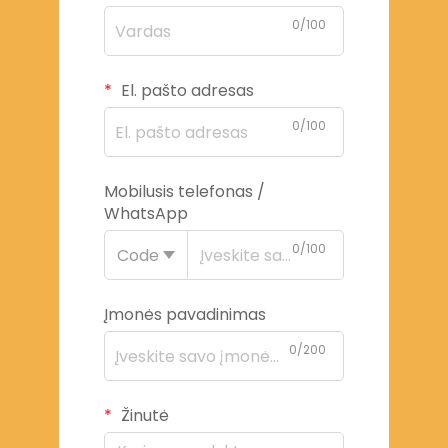
0/100
El. pašto adresas
0/100
Mobilusis telefonas /
WhatsApp
0/100
Code
Įmonės pavadinimas
0/200
Žinutė