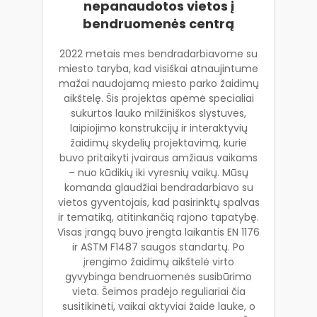
nepanaudotos vietos į
bendruomenės centrą
2022 metais mes bendradarbiavome su
miesto taryba, kad visiškai atnaujintume
mažai naudojamą miesto parko žaidimų
aikštelę. Šis projektas apėmė specialiai
sukurtos lauko milžiniškos slystuvės,
laipiojimo konstrukcijų ir interaktyvių
žaidimų skydelių projektavimą, kurie
buvo pritaikyti įvairaus amžiaus vaikams
– nuo kūdikių iki vyresnių vaikų. Mūsų
komanda glaudžiai bendradarbiavo su
vietos gyventojais, kad pasirinktų spalvas
ir tematiką, atitinkančią rajono tapatybę.
Visas įrangą buvo įrengta laikantis EN 1176
ir ASTM F1487 saugos standartų. Po
įrengimo žaidimų aikštelė virto
gyvybinga bendruomenės susibūrimo
vieta. Šeimos pradėjo reguliariai čia
susitikinėti, vaikai aktyviai žaidė lauke, o