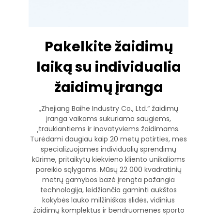
Pakelkite žaidimų
laiką su individualia
žaidimų įranga
„Zhejiang Baihe Industry Co., Ltd.“ žaidimų
įranga vaikams sukuriama saugiems,
įtraukiantiems ir inovatyviems žaidimams.
Turėdami daugiau kaip 20 metų patirties, mes
specializuojamės individualių sprendimų
kūrime, pritaikytų kiekvieno kliento unikalioms
poreikio sąlygoms. Mūsų 22 000 kvadratinių
metrų gamybos bazė įrengta pažangia
technologija, leidžiančia gaminti aukštos
kokybės lauko milžiniškas slidės, vidinius
žaidimų komplektus ir bendruomenės sporto