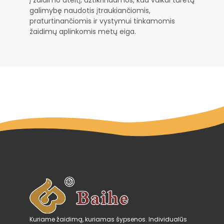
galimybę naudotis įtraukiančiomis,
praturtinančiomis ir vystymui tinkamomis
žaidimų aplinkomis metų eiga.
Kuriame žaidimą, kuriamas šypsenos. Individualūs