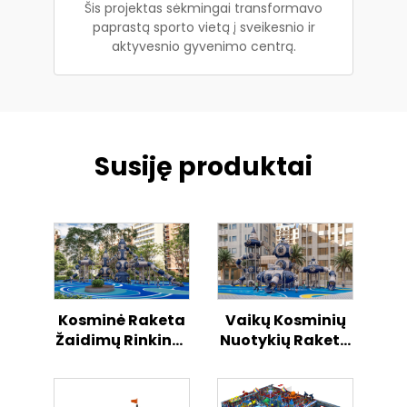
Šis projektas sėkmingai transformavo
paprastą sporto vietą į sveikesnio ir
aktyvesnio gyvenimo centrą.
Susiję produktai
Kosminė Raketa
Vaikų Kosminių
Žaidimų Rinkinys
Nuotykių Raketa
Atviroji Vaikų
Atvirame
Veiklos Centras
Danguje Žaidimų
Aikštelė