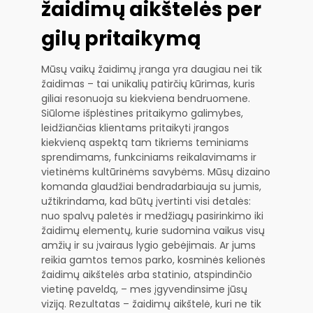
žaidimų aikštelės per
gilų pritaikymą
Mūsų vaikų žaidimų įranga yra daugiau nei tik
žaidimas – tai unikalių patirčių kūrimas, kuris
giliai resonuoja su kiekviena bendruomene.
Siūlome išplėstines pritaikymo galimybes,
leidžiančias klientams pritaikyti įrangos
kiekvieną aspektą tam tikriems teminiams
sprendimams, funkciniams reikalavimams ir
vietinėms kultūrinėms savybėms. Mūsų dizaino
komanda glaudžiai bendradarbiauja su jumis,
užtikrindama, kad būtų įvertinti visi detalės:
nuo spalvų paletės ir medžiagų pasirinkimo iki
žaidimų elementų, kurie sudomina vaikus visų
amžių ir su įvairaus lygio gebėjimais. Ar jums
reikia gamtos temos parko, kosminės kelionės
žaidimų aikštelės arba statinio, atspindinčio
vietinę paveldą, – mes įgyvendinsime jūsų
viziją. Rezultatas – žaidimų aikštelė, kuri ne tik