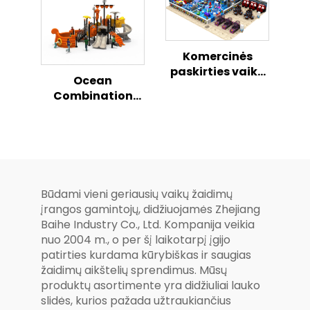
Komercinės
paskirties vaikų
Ocean
vidaus žaidimų
Combination
nameliai,
Slide Serijos
modulari
Vaikų Lauko
minkštųjų
Žaidimų Aikštelė
žaidimų aikštelė
su visomis
patalpomis
Būdami vieni geriausių vaikų žaidimų
įrangos gamintojų, didžiuojamės Zhejiang
Baihe Industry Co., Ltd. Kompanija veikia
nuo 2004 m., o per šį laikotarpį įgijo
patirties kurdama kūrybiškas ir saugias
žaidimų aikštelių sprendimus. Mūsų
produktų asortimente yra didžiuliai lauko
slidės, kurios pažada užtraukiančius