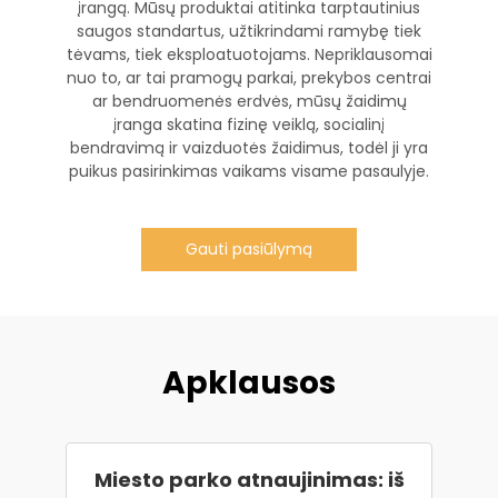
įrangą. Mūsų produktai atitinka tarptautinius
saugos standartus, užtikrindami ramybę tiek
tėvams, tiek eksploatuotojams. Nepriklausomai
nuo to, ar tai pramogų parkai, prekybos centrai
ar bendruomenės erdvės, mūsų žaidimų
įranga skatina fizinę veiklą, socialinį
bendravimą ir vaizduotės žaidimus, todėl ji yra
puikus pasirinkimas vaikams visame pasaulyje.
Gauti pasiūlymą
Apklausos
Miesto parko atnaujinimas: iš