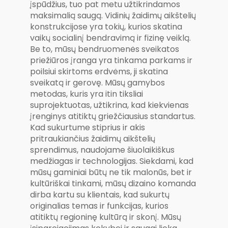
įspūdžius, tuo pat metu užtikrindamos
maksimalią saugą. Vidinių žaidimų aikštelių
konstrukcijose yra tokių, kurios skatina
vaikų socialinį bendravimą ir fizinę veiklą.
Be to, mūsų bendruomenės sveikatos
priežiūros įranga yra tinkama parkams ir
poilsiui skirtoms erdvėms, ji skatina
sveikatą ir gerovę. Mūsų gamybos
metodas, kuris yra itin tiksliai
suprojektuotas, užtikrina, kad kiekvienas
įrenginys atitiktų griežčiausius standartus.
Kad sukurtume stiprius ir akis
pritraukiančius žaidimų aikštelių
sprendimus, naudojame šiuolaikiškus
medžiagas ir technologijas. Siekdami, kad
mūsų gaminiai būtų ne tik malonūs, bet ir
kultūriškai tinkami, mūsų dizaino komanda
dirba kartu su klientais, kad sukurtų
originalias temas ir funkcijas, kurios
atitiktų regioninę kultūrą ir skonį. Mūsų