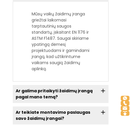
Mūsų vaikų žaidimų įranga
griežtai laikomasi
tarptautinių saugos
standartų, įskaitant EN 1176 ir
ASTM F1487. Saugai skiriame
ypatingą dėmesį
projektuodami ir gamindami
įrangą, kad užtikrintume
vaikams saugią žaidimų
aplinką.
Ar galima pritaikyti žaidimų įrangą
pagal mano temą?
Ar teikiate montavimo paslaugas
savo žaidimų įrangai?