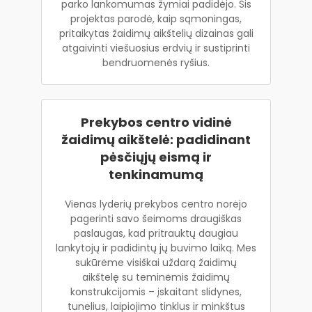
parko lankomumas žymiai padidėjo. Šis
projektas parodė, kaip sąmoningas,
pritaikytas žaidimų aikštelių dizainas gali
atgaivinti viešuosius erdvių ir sustiprinti
bendruomenės ryšius.
Prekybos centro vidinė
žaidimų aikštelė: padidinant
pėsčiųjų eismą ir
tenkinamumą
Vienas lyderių prekybos centro norėjo
pagerinti savo šeimoms draugiškas
paslaugas, kad pritrauktų daugiau
lankytojų ir padidintų jų buvimo laiką. Mes
sukūrėme visiškai uždarą žaidimų
aikštelę su teminėmis žaidimų
konstrukcijomis – įskaitant slidynes,
tunelius, laipiojimo tinklus ir minkštus