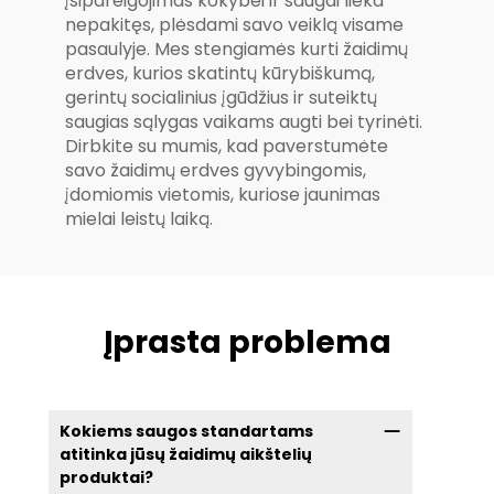
įsipareigojimas kokybei ir saugai lieka
nepakitęs, plėsdami savo veiklą visame
pasaulyje. Mes stengiamės kurti žaidimų
erdves, kurios skatintų kūrybiškumą,
gerintų socialinius įgūdžius ir suteiktų
saugias sąlygas vaikams augti bei tyrinėti.
Dirbkite su mumis, kad paverstumėte
savo žaidimų erdves gyvybingomis,
įdomiomis vietomis, kuriose jaunimas
mielai leistų laiką.
Įprasta problema
Kokiems saugos standartams
atitinka jūsų žaidimų aikštelių
produktai?