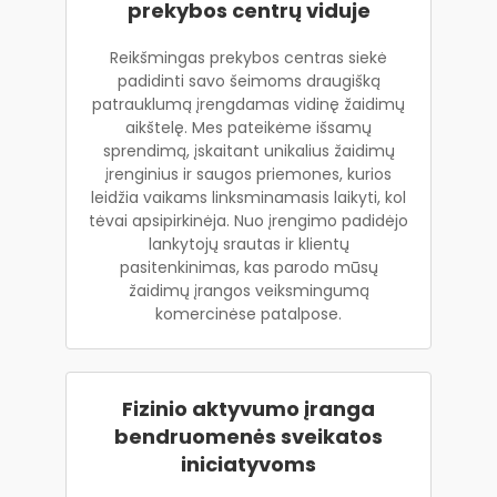
prekybos centrų viduje
Reikšmingas prekybos centras siekė
padidinti savo šeimoms draugišką
patrauklumą įrengdamas vidinę žaidimų
aikštelę. Mes pateikėme išsamų
sprendimą, įskaitant unikalius žaidimų
įrenginius ir saugos priemones, kurios
leidžia vaikams linksminamasis laikyti, kol
tėvai apsipirkinėja. Nuo įrengimo padidėjo
lankytojų srautas ir klientų
pasitenkinimas, kas parodo mūsų
žaidimų įrangos veiksmingumą
komercinėse patalpose.
Fizinio aktyvumo įranga
bendruomenės sveikatos
iniciatyvoms