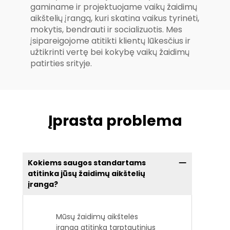
gaminame ir projektuojame vaikų žaidimų
aikštelių įrangą, kuri skatina vaikus tyrinėti,
mokytis, bendrauti ir socializuotis. Mes
įsipareigojome atitikti klientų lūkesčius ir
užtikrinti vertę bei kokybę vaikų žaidimų
patirties srityje.
Įprasta problema
Kokiems saugos standartams
atitinka jūsų žaidimų aikštelių
įranga?
Mūsų žaidimų aikštelės
įranga atitinka tarptautinius