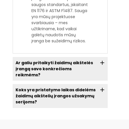
saugos standartus, įskaitant
EN 1176 ir ASTM F1487. Sauga
yra mūsų projektuose
svarbiausia – mes
užtikriname, kad vaikai
galėtų naudotis mūsų
įranga be sužeidimų rizikos.
Ar galiu pritaikyti žaidimų aikštelės
įrangą savo konkrečioms
reikmėms?
Koks yra pristatymo laikas didelėms
žaidimų aikštelių įrangos užsakymų
serijoms?