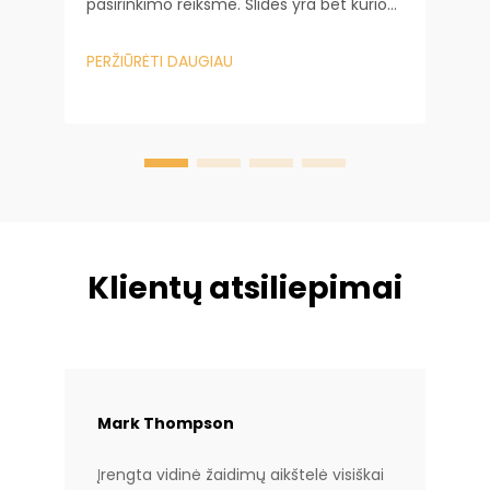
pasirinkimo reikšmė. Slidės yra bet kurio
K
vaikų žaidimų ploto širdis, nes jos yra
p
pagrindinis pritraukiamasis elementas,
p
PERŽIŪRĖTI DAUGIAU
kuris ilgai laiko vaikus užsiėmusius.
ž
P
n
į
v
I
Klientų atsiliepimai
Mark Thompson
Įrengta vidinė žaidimų aikštelė visiškai