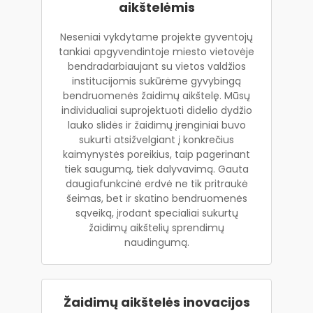
aikštelėmis
Neseniai vykdytame projekte gyventojų
tankiai apgyvendintoje miesto vietovėje
bendradarbiaujant su vietos valdžios
institucijomis sukūrėme gyvybingą
bendruomenės žaidimų aikštelę. Mūsų
individualiai suprojektuoti didelio dydžio
lauko slidės ir žaidimų įrenginiai buvo
sukurti atsižvelgiant į konkrečius
kaimynystės poreikius, taip pagerinant
tiek saugumą, tiek dalyvavimą. Gauta
daugiafunkcinė erdvė ne tik pritraukė
šeimas, bet ir skatino bendruomenės
sąveiką, įrodant specialiai sukurtų
žaidimų aikštelių sprendimų
naudingumą.
Žaidimų aikštelės inovacijos