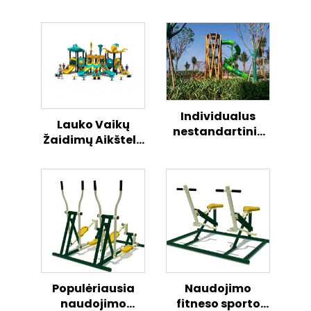
Individualus
Lauko Vaikų
nestandartinis
Žaidimų Aikštelė
vaikų žaidimų
su Vandenyno
slydimas
Tema,
Kombinuotasis
Slenkstis
Populėriausia
Naudojimo
naudojimo
fitneso sporto