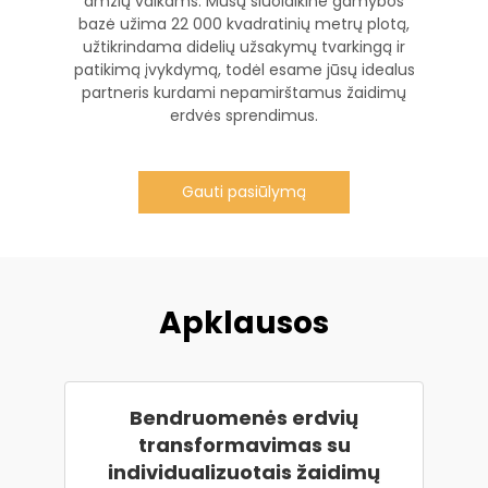
amžių vaikams. Mūsų šiuolaikinė gamybos
bazė užima 22 000 kvadratinių metrų plotą,
užtikrindama didelių užsakymų tvarkingą ir
patikimą įvykdymą, todėl esame jūsų idealus
partneris kurdami nepamirštamus žaidimų
erdvės sprendimus.
Gauti pasiūlymą
Apklausos
Bendruomenės erdvių
transformavimas su
individualizuotais žaidimų