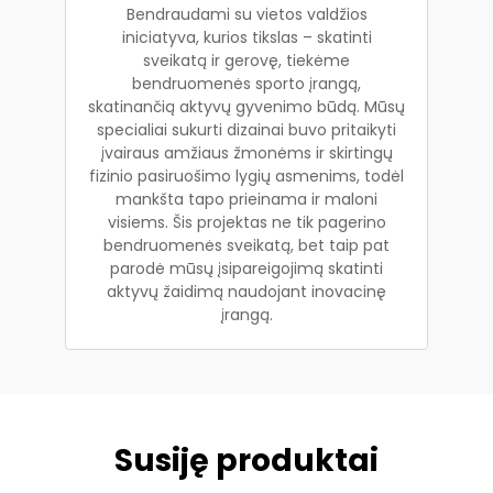
Bendraudami su vietos valdžios
iniciatyva, kurios tikslas – skatinti
sveikatą ir gerovę, tiekėme
bendruomenės sporto įrangą,
skatinančią aktyvų gyvenimo būdą. Mūsų
specialiai sukurti dizainai buvo pritaikyti
įvairaus amžiaus žmonėms ir skirtingų
fizinio pasiruošimo lygių asmenims, todėl
mankšta tapo prieinama ir maloni
visiems. Šis projektas ne tik pagerino
bendruomenės sveikatą, bet taip pat
parodė mūsų įsipareigojimą skatinti
aktyvų žaidimą naudojant inovacinę
įrangą.
Susiję produktai