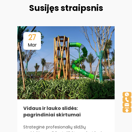
Susijęs straipsnis
27
Mar
Vidaus ir lauko slidės:
pagrindiniai skirtumai
K
Strateginė profesionalių slidžių