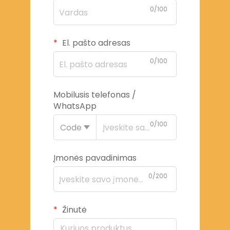
0/100
El. pašto adresas
0/100
Mobilusis telefonas /
WhatsApp
0/100
Code
Įmonės pavadinimas
0/200
Žinutė