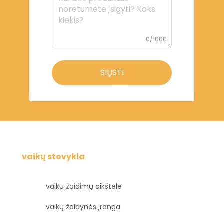
0/1000
SIŲSTI
vaikų stovykla
vaikų žaidimų aikštelė
vaikų žaidynės įranga