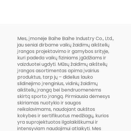
fitneso įranga,
treniručių įranga
dėl garažų
naudojimo parko
treniručių, ķūna
treniručių
walking
mašinai
treniručių
mašina
Mes, įmonėje Baihe Baihe Industry Co., Ltd.,
naudojimo parko
jau seniai dirbame vaikų žaidimų aikštelių
sportui
įrangos projektavimo ir gamybos srityje,
kuri padeda vaikų fiziniams įgūdžiams ir
vaizduotei ugdyti. Mūsų žaidimų aikštelių
įrangos asortimentas apima įvairius
produktus, tarp jų – didelius lauko
slidinėjimo įrenginius, vidinių žaidimų
aikštelių įrangą bei bendruomenėms
skirtą sporto įrangą. Pirmiausia dėmesys
skiriamas nuotykio ir saugos
reikalavimams, naudojant aukštos
kokybės ir sertifikuotus medžiagų, kurios
yra suprojektuotos ilgalaikiškumui ir
intensyviam naudojimui atlaikyti. Mes