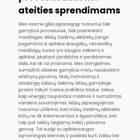
ateities sprendimams
Mes esame giliai įsipareigoję tvarumui tiek
gamybos procesuose, tiek pasirenkant
medžiagas. Mūsų žaidimų aikštelių įranga
pagaminta iš aplinkai draugiškų, netoksiškų
medžiagų, kurios yra saugios vaikams ir
aplinkai, įskaitant perdirbtas ir perdirbamas
dalis, kai tik tai įmanoma. Mes stengiamės
sumažinti atliekas gamybos metu naudodami
efektyvų pjovimą, tikslų formavimą ir
atsakingą žaliavų tiekimą. Mūsų gamykloje
įprasta taikyti tvarius praktikos būdus, tokius
kaip energiją taupančios mašinos ir sumažintas
vandens suvartojimas. Mūsų įsipareigojimas
tvarumui užtikrina, kad mūsų žaidimų aikštelės
būtų ne tik linksminančios ir ilgaamžiškos, bet
taip pat teiktų teigiamą indėlį į planetos
gerovę. Tai susiję su aplinkosaugos
sąmoningais klientais ir padeda kurti žaliau bei