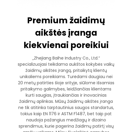
Premium žaidimų
aikštės įranga
kiekvienai poreikiui
„Zhejiang Baihe Industry Co., Ltd.“
specializuojasi teikdama aukštos kokybės vaikų
žaidimų aikštės įrangą, pritaikytą klientų
unikaliems poreikiams. Turėdami daugiau nei
20 metų patirties šioje srityje, siūlome išsamias
pritaikymo galimybes, leidžiančias klientams
kurti saugias, įtraukiančias ir inovacinias
žaidimų aplinkas. Mūsų žaidimų aikštės įranga
ne tik atitinka tarptautinius saugos standartus,
tokius kaip EN 1176 ir ASTM F1487, bet taip pat
naudoja pažangius medžiagų ir dizaino
sprendimus, kurie pagerina žaidimų patirtį visų