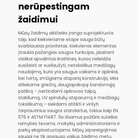
nerūpestingam
žaidimui
Mūsų žaidimų aikštelės įranga suprojektuota
taip, kad kiekviename etape sauga būtų
svarbiausias prioritetas. Kiekvienas elementas
įtraukia pažangias saugos funkcijas, įskaitant
visiškai apvalintas kraštines, kurios neleidžia
susižeisti ar susilaužyti, netoksiškus medžiagų
naudojimą, kuris yra saugus vaikams ir aplinkai,
bei tvirtą, smūgiams atsparią konstrukciją. Mes
atliekame griežtą, daugiapakopę bandomąją
patikrą – įvertindami apkrovos talpą,
stabilumą, UV spindulių atsparumą ir medžiagų
toksiškumą – siekdami atitikti ir viršyti
tarptautinius saugos standartus, tokius kaip EN
1176 ir ASTM F1487. Šis išsamus požiūris suteikia
ramybės tėvams, mokyklų administratoriams ir
parkų eksploatuotojams. Mūsų įsipareigojimas
saugai ne tik apsaugo vaikus žaidimo metu,