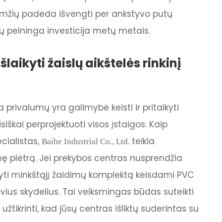
 amžių padeda išvengti per ankstyvo putų
ktų pelninga investicija metų metais.
laikyti žaislų aikštelės rinkinį
a privalumų yra galimybė keisti ir pritaikyti
iškai perprojektuoti visos įstaigos. Kaip
ecialistas,
teikia
Baihe Industrial Co., Ltd.
mę plėtrą. Jei prekybos centras nusprendžia
kyti minkštąjį žaidimų komplektą keisdami PVC
yvius skydelius. Tai veiksmingas būdas suteikti
tikrinti, kad jūsų centras išliktų suderintas su