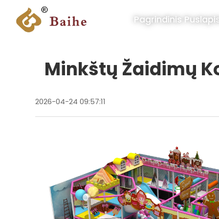
Pagrindinis Puslapi
Minkštų Žaidimų Ko
2026-04-24 09:57:11