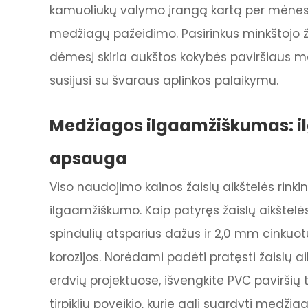
kamuoliukų valymo įrangą kartą per mėnesį
medžiagų pažeidimo. Pasirinkus minkštojo 
dėmesį skiria aukštos kokybės paviršiaus 
susijusi su švaraus aplinkos palaikymu.
Medžiagos ilgaamžiškumas: ilg
apsauga
Viso naudojimo kainos žaislų aikštelės rinki
ilgaamžiškumo. Kaip patyręs žaislų aikštel
spindulių atsparius dažus ir 2,0 mm cinkuot
korozijos. Norėdami padėti pratęsti žaislų ai
erdvių projektuose, išvengkite PVC paviršių 
tirpiklių poveikio, kurie gali suardyti medž