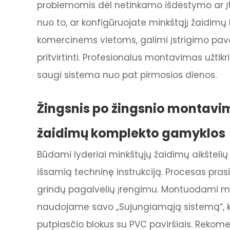
problemomis dėl netinkamo išdėstymo ar įt
nuo to, ar konfigūruojate minkštąjį žaidi
komercinėms vietoms, galimi įstrigimo pavo
pritvirtinti. Profesionalus montavimas užtikr
saugi sistema nuo pat pirmosios dienos.
Žingsnis po žingsnio montavi
žaidimų komplekto gamyklos
Būdami lyderiai minkštųjų žaidimų aikšteli
išsamią techninę instrukciją. Procesas pras
grindų pagalvėlių įrengimu. Montuodami min
naudojame savo „Sujungiamąją sistemą“, ku
putplasčio blokus su PVC paviršiais. Reko