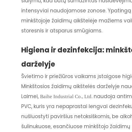
siūlymu, kad būtų sumažintas nusidėvėjimas
intensyviai naudojamose zonose. Ypatingą 
minkštojoje žaidimų aikštelėje mažiems vaik
storesnis ir atsparus smūgiams.
Higiena ir dezinfekcija: minkšt
darželyje
Švietimo ir priežiūros vaikams įstaigose higi
Minkštosios žaidimų aikštelės darželyje nau
Laimei,
naudoja antimi
Baihe Industrial Co., Ltd.
PVC, kuris yra nepaprastai lengvai dezin
nušluostyti paviršius netoksiškomis, be alk
šulinukuose, esančiuose minkštojo žaidimų