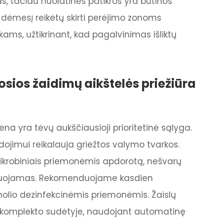
, tačiau nuolatinės patikros yra būtinos
dėmesį reikėtų skirti perėjimo zonoms
ams, užtikrinant, kad pagalvinimas išliktų
osios žaidimų aikštelės priežiūra
ena yra tėvų aukščiausioji prioritetinė sąlyga.
dojimui reikalauja griežtos valymo tvarkos.
krobiniais priemonėmis apdorotą, nešvarų
fekuojamas. Rekomenduojame kasdien
oholio dezinfekcinėmis priemonėmis. Žaislų
 komplekto sudėtyje, naudojant automatinę