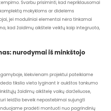
empimo. Svarbu prisiminti, kad nepriklausomai
mų komplektą mokykloms ar didelėms
jai, jei moduliniai elementai nėra tinkamai
ina, kad žaidimų aikštelė veiktų kaip integruota,
mas: nurodymai iš minkštojo
ų gamyboje, kiekvienam projektui pateikiame
ideda tikslia vieta lyginant ir aukštos tankumo
kštųjų žaidimų aikštelę vaikų darželiuose,
ri leidžia beveik nepastebimai sujungti
menduojame pradėti montuoti nuo pagrindinių