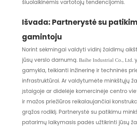
šiuolaikinėmis vartotojų tendencijomis.
Išvada: Partnerystė su patik
gamintoju
Norint sėkmingai valdyti vidinį žaidimų aikštut
jūsų verslo darnumą.
Baihe Industrial Co., Ltd.
gamykla, teikianti inžinerinę ir techninės 
infrastruktūrai. Ar valdytumėte minkštųjų ža
įstaigoje ar didelėje komercinėje centro v
ir mažos priežiūros reikalaujančiai konstrukci
grąžos rodiklį. Partnerystė su patikimu minkš
patarimų laikymasis padės užtikrinti jūsų ža