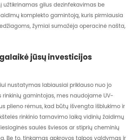
 užtikrinamas gilus dezinfekavimas be
žaidimų komplekto gamintoją, kuris pirmiausia
medžiagoms, žymiai sumažėja operacinė našta,
alaikė jūsų investicijos
niui nustatymas labiausiai priklauso nuo jo
ės rinkinių gamintojas, mes naudojame UV-
us plieno rėmus, kad būtų išvengta išblukimo ir
kštelės rinkinio tarnavimo laiką vidinių žaidimų
tiesioginės saulės šviesos ar stiprių cheminių
iagą. Be to, tinkamas apkrovos talpos valdymas ir