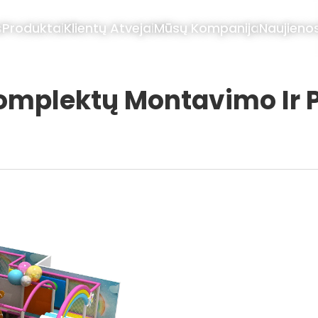
s
Produktai
Klientų Atvejai
Mūsų Kompanija
Naujieno
mplektų Montavimo Ir P