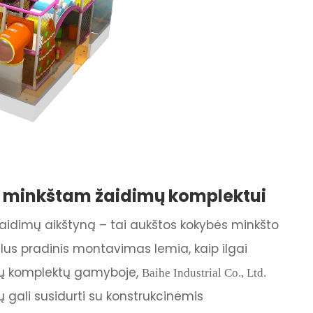
 minkštam žaidimų komplektui
žaidimų aikštyną – tai aukštos kokybės minkšto
lus pradinis montavimas lemia, kaip ilgai
imų komplektų gamyboje,
Baihe Industrial Co., Ltd.
 gali susidurti su konstrukcinėmis