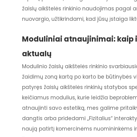
žaislų aikštelės rinkinio naudojimas pagal
nuovargio, užtikrindami, kad jūsų įstaiga li
Moduliniai atnaujinimai: kaip iš
aktualų
Modulinio žaislų aikštelės rinkinio svarbiausi
žaidimų zoną kartą po karto be būtinybės vis
patyręs žaislų aikštelės rinkinių statybos sp
keičiamus modulius, kurie leidžia beproble
atnaujinti savo estetiką, mes galime pritai
dangtis arba pridedami „Fizitalius“ interakt
naują patirtį komercinėms nuomininkėms ir už