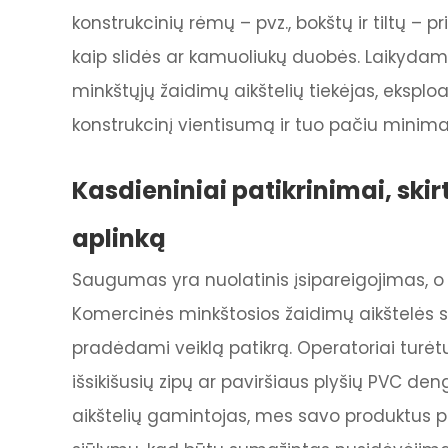
konstrukcinių rėmų – pvz., bokštų ir tiltų – 
kaip slidės ar kamuoliukų duobės. Laikydami
minkštųjų žaidimų aikštelių tiekėjas, eksploat
konstrukcinį vientisumą ir tuo pačiu minima
Kasdieniniai patikrinimai, skir
aplinką
Saugumas yra nuolatinis įsipareigojimas, o
Komercinės minkštosios žaidimų aikštelės
pradėdami veiklą patikrą. Operatoriai turėtų 
išsikišusių zipų ar paviršiaus plyšių PVC den
aikštelių gamintojas, mes savo produktus p