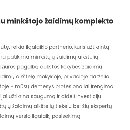
imu minkštojo žaidimų komplekto
ę, reikia ilgalaikio partnerio, kuris užtikrintų
yra patikima minkštųjų žaidimų aikštelių
priežiūros pagalbą aukštos kokybės žaidimų
idimų aikštelę mokykloje, privačioje darželio
ietoje – mūsų dėmesys profesionaliai įrengimo
jai užtikrina saugumą ir didelį investicijų
tųjų žaidimų aikštelių tiekėju bei šių ekspertų
idimų verslo ilgalaikį pasisekimą.