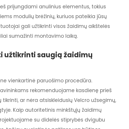
prieš prijungdami anulinius elementus, tokius
ems modulių brėžinių, kuriuos pateikia jūsų
uotojai gali užtikrinti visos žaidimų aikštelės
liai sumažinti montavimo laiką.
ti užtikrinti saugią žaidimų
 ne vienkartinė paruošimo procedūra.
 savininkams rekomenduojame kasdienę prieš
tikrinti, ar nėra atsiskleidusių Velcro užsegimų,
gtyje. Kaip autoritetinis minkštųjų žaidimų
rojektuojame su didelės stiprybės dvigubu