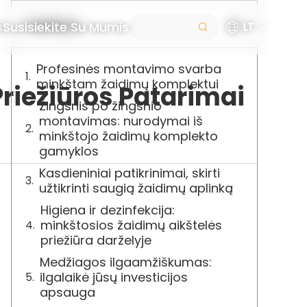
Turinys
s
Susisiekite Su Mumis
LT
Profesinės montavimo svarba
minkštam žaidimų komplektui
riežiūros Patarimai
Žingsnis po žingsnio
montavimas: nurodymai iš
minkštojo žaidimų komplekto
gamyklos
Kasdieniniai patikrinimai, skirti
užtikrinti saugią žaidimų aplinką
Higiena ir dezinfekcija:
minkštosios žaidimų aikštelės
priežiūra darželyje
Medžiagos ilgaamžiškumas:
ilgalaikė jūsų investicijos
apsauga