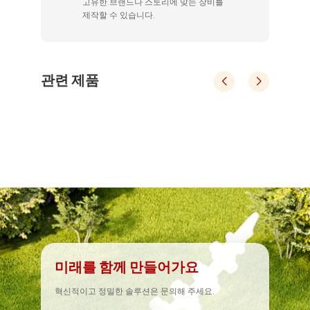
고유한 브랜드나 스토리에 맞는 장비를
제작할 수 있습니다.
관련 제품
야외 뼈 다이노소어 플라스틱 클라이밍 슬라이드 공원
어린이용 뼈 다이노소어 테마 야외 놀이터 클라이밍 슬라이드 세트
뼈 
이밍
어린이용 뼈 다이노소어 테마 야외 놀이
뼈
성 및
당사의 대표적인 실외 놀이터 시스템은 안전성, 내구성
당사
 
무독성, 친환경 소재. 
 공원
및 창의적인 디자인이 결합되어 쇼핑몰, 주거 지역, 공
및 
공원
터 클라이밍 슬라이드 세트
 
EN 1176 안전 기준을 준수합니다. 
니다.
원 및 학교에 이상적입니다.
 
저 유지 관리 및 쉬운 세척. 
미래를 함께 만들어가요
혁신적이고 정밀한 솔루션은 문의해 주세요.