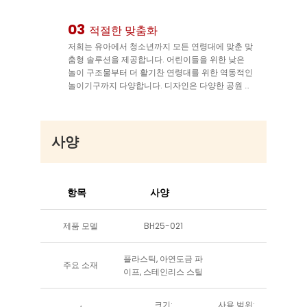
03
적절한 맞춤화
저희는 유아에서 청소년까지 모든 연령대에 맞춘 맞
춤형 솔루션을 제공합니다. 어린이들을 위한 낮은
놀이 구조물부터 더 활기찬 연령대를 위한 역동적인
놀이기구까지 다양합니다. 디자인은 다양한 공원 크
기와 테마(예: 해적, 우주, 자연)에 맞게 조정 가능하
여 귀하의 브랜드에 어울리는 독특하고 매력적인 공
간을 조성할 수 있습니다.
사양
항목
사양
제품 모델
BH25-021
플라스틱, 아연도금 파
주요 소재
이프, 스테인리스 스틸
크기:
사용 범위: