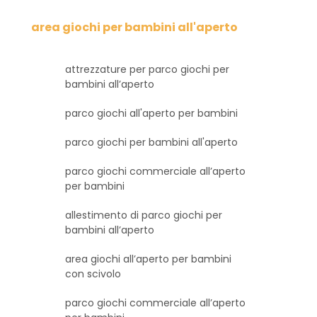
area giochi per bambini all'aperto
attrezzature per parco giochi per
bambini all’aperto
parco giochi all'aperto per bambini
parco giochi per bambini all'aperto
parco giochi commerciale all’aperto
per bambini
allestimento di parco giochi per
bambini all’aperto
area giochi all’aperto per bambini
con scivolo
parco giochi commerciale all’aperto