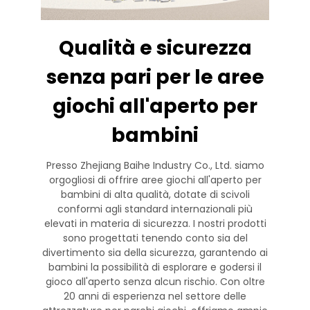
Qualità e sicurezza
senza pari per le aree
giochi all'aperto per
bambini
Presso Zhejiang Baihe Industry Co., Ltd. siamo
orgogliosi di offrire aree giochi all'aperto per
bambini di alta qualità, dotate di scivoli
conformi agli standard internazionali più
elevati in materia di sicurezza. I nostri prodotti
sono progettati tenendo conto sia del
divertimento sia della sicurezza, garantendo ai
bambini la possibilità di esplorare e godersi il
gioco all'aperto senza alcun rischio. Con oltre
20 anni di esperienza nel settore delle