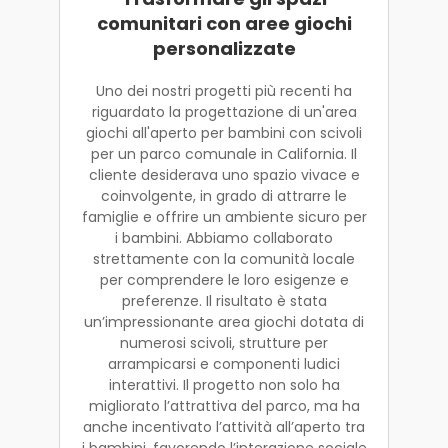
comunitari con aree giochi
personalizzate
Uno dei nostri progetti più recenti ha
riguardato la progettazione di un'area
giochi all'aperto per bambini con scivoli
per un parco comunale in California. Il
cliente desiderava uno spazio vivace e
coinvolgente, in grado di attrarre le
famiglie e offrire un ambiente sicuro per
i bambini. Abbiamo collaborato
strettamente con la comunità locale
per comprendere le loro esigenze e
preferenze. Il risultato è stata
un’impressionante area giochi dotata di
numerosi scivoli, strutture per
arrampicarsi e componenti ludici
interattivi. Il progetto non solo ha
migliorato l’attrattiva del parco, ma ha
anche incentivato l’attività all’aperto tra
i bambini, favorendo l’interazione sociale