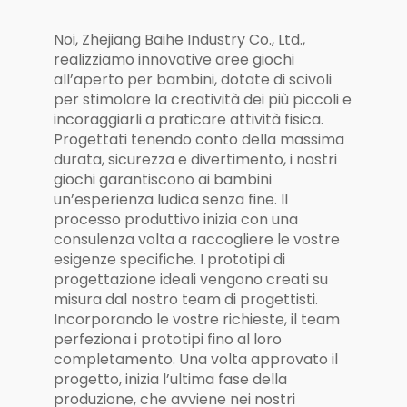
Corpo per
Giardini, Parchi e
Noi, Zhejiang Baihe Industry Co., Ltd.,
Sport Stradali
realizziamo innovative aree giochi
all’aperto per bambini, dotate di scivoli
per stimolare la creatività dei più piccoli e
incoraggiarli a praticare attività fisica.
Progettati tenendo conto della massima
durata, sicurezza e divertimento, i nostri
giochi garantiscono ai bambini
un’esperienza ludica senza fine. Il
processo produttivo inizia con una
consulenza volta a raccogliere le vostre
esigenze specifiche. I prototipi di
progettazione ideali vengono creati su
misura dal nostro team di progettisti.
Incorporando le vostre richieste, il team
perfeziona i prototipi fino al loro
completamento. Una volta approvato il
progetto, inizia l’ultima fase della
produzione, che avviene nei nostri