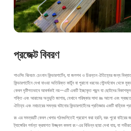
প্রজেক্ট বিবরণ
শাওসিং ঝিনচাং চেংনান কিন্ডারগার্টেন, যা জলপথ ও চিরন্তন ঐতিহ্যের জন্য বিখ্য
কিন্ডারগার্টেনে দেখা যাওয়া অতিরিক্ত কার্টুন বা পুরানো ধরনের সৌন্দর্যবোধ থে
কেবল দৃষ্টিগতভাবে আকর্ষকই নয়—এটি একটি ইচ্ছাকৃত পছন্দ যা ছোটদের বিকাশমূলক
শক্তি এবং আরামের অনুভূতি জাগায়, যেখানে পরিষ্কার সাদা রঙ আলো এবং স্বচ্ছতা
ঐতিহ্য এবং নবাচারের সমন্বয় ঘটানোর কিন্ডারগার্টেনের প্রতিজ্ঞার একটি বাহ্যিক প্
রং এর সমন্বয়টি কেবল খেলার গঠনগুলিতেই প্রয়োগ করা হয়নি, বরং পুরো বাইরের জা
ট্যাঙ্গেরিন পর্যন্ত ক্রমাগত উজ্জ্বল কমলা রং-এর বিভিন্ন ছায়া দেখা যায়, যা গ