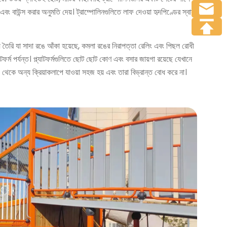
ং বাউন্স করার অনুমতি দেয়। ট্রাম্পোলিনগুলিতে লাফ দেওয়া হৃদপিণ্ডের স্বাস্থ্য,
িয়ে তৈরি যা সাদা রঙে আঁকা হয়েছে, কমলা রঙের নিরাপত্তা রেলিং এবং পিছল রোধী
াটফর্ম পর্যন্ত। প্ল্যাটফর্মগুলিতে ছোট ছোট কোণ এবং বসার জায়গা রয়েছে যেখানে
প থেকে অন্য ক্রিয়াকলাপে যাওয়া সহজ হয় এবং তারা বিভ্রান্ত বোধ করে না।