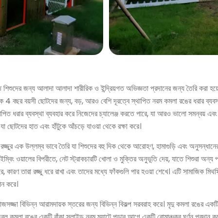
তিতে শিশুদের জন্য আলাদা আলাদা শারীরিক ও ইন্দ্রিয়গত অভিজ্ঞতা প্রদানের জন্য তৈরি করা হ
3 থেকে 4 বছর বয়সী ছোটদের জন্য, বড়, আরও বেশি দূরত্বে স্থাপিত নরম কমলা রঙের ধরার
িত ধরার ব্যবস্থা ব্যবহার করে নিজেদের চ্যালেঞ্জ করতে পারে, যা আরও ভালো সমন্বয় এবং সম
যা ছোটদের হাত এবং হাঁটুকে আঁচড়ে যাওয়া থেকে রক্ষা করে।
 রজ্জুর এক উল্লম্ব ভাবে তৈরি যা শিশুদের বহু দিক থেকে আরোহণ, হামাগুড়ি এবং অনুসন্ধানের জ
ইম্বিং ওয়ালের বিপরীতে, নেট স্ট্রাকচারটি খোলা ও মুক্তির অনুভূতি দেয়, যাতে শিশুরা অন্য 
ে, কারণ তারা রজ্জু ধরে রাখা এবং তাদের মধ্যে ফাঁকগুলি পার হওয়া শেখে। এটি সামাজিক মিথস্
পন করে।
ের সাজসজ্জা বিভিন্ন আরামদায়ক স্তরের জন্য বিভিন্ন বিকল্প সরবরাহ করে। মৃদু কমলা রঙের এ
্জ্বল কমলা রঙের একটি বাঁকা স্লাইড নরম ম্যাটে পড়ার আগে একটি রোমাঞ্চকর ঘূর্ণন প্রদান 