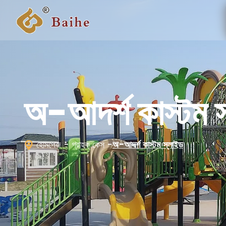
অ-আদর্শ কাস্টম 
হোমপেজ
- গ্রাহক কেস
-
অ-আদর্শ কাস্টম স্লাইড