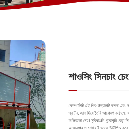
শাওসিং সিনচাং চেং
কোম্পানিটি এই শিশু উদ্যানটি কমলা এবং 
প্রাচীর, জাল দিয়ে তৈরি আরোহণ কাঠামো, স্ল
অভিজ্ঞতা দেয়। সুবিধাগুলি পুরোপুরি বেড়
অনুসন্ধান ও শেখার ইচ্ছাকে উদ্দীপিত কর