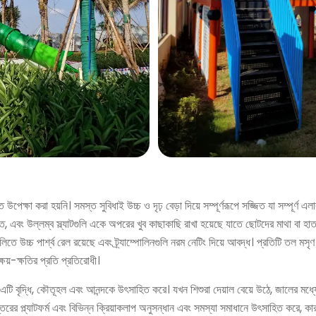
েক্ষা করা হয়নি। সমস্ত সুবিধাই উচ্চ ও দৃঢ় বেড়া দিয়ে সম্পূর্ণরূপে সজ্জিত যা সম্পূর্ণ 
রঞ্জিত, এবং উল্লম্ব স্ল্যাটগুলি একে অপরের খুব কাছাকাছি রাখা হয়েছে যাতে ছোটদের মাথা বা 
গুলিতে উচ্চ পার্শ্ব রেল রয়েছে এবং ট্র্যাম্পোলিনগুলি নরম নেটিং দিয়ে আবদ্ধ। প্রতিটি ত
্ষয়-ক্ষতির প্রতি প্রতিরোধী।
দ্ধি, কৌতূহল এবং আনন্দকে উৎসাহিত করে। যখন শিশুরা দেয়াল বেয়ে উঠে, জালের মধ্যে দিয়ে
রের প্ল্যাটফর্ম এবং বিভিন্ন ক্রিয়াকলাপ অনুসন্ধান এবং সমস্যা সমাধানে উৎসাহিত করে, কার