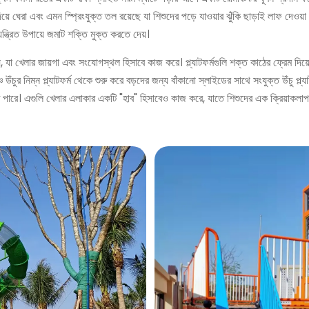
ঘেরা এবং এমন স্প্রিংযুক্ত তল রয়েছে যা শিশুদের পড়ে যাওয়ার ঝুঁকি ছাড়াই লাফ দেওয়া এব
্ত্রিত উপায়ে জমাট শক্তি মুক্ত করতে দেয়।
 হয়, যা খেলার জায়গা এবং সংযোগস্থল হিসাবে কাজ করে। প্ল্যাটফর্মগুলি শক্ত কাঠের ফ্রেম দ
ঁচুর নিম্ন প্ল্যাটফর্ম থেকে শুরু করে বড়দের জন্য বাঁকানো স্লাইডের সাথে সংযুক্ত উঁচু প্ল্য
খতে পারে। এগুলি খেলার এলাকার একটি "হাব" হিসাবেও কাজ করে, যাতে শিশুদের এক ক্রিয়াকলা