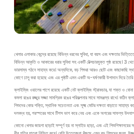
খেলার এলাকার কেন্দ্রে রয়েছে বিভিন্ন ধরনের সুবিধা, যা বয়স এবং দক্ষতার ভিত্
বিভিন্ন আকৃতি ও আকারের ধরার সুবিধা সহ একটি টেক্সচারযুক্ত পৃষ্ঠ রয়েছে। 
ভারসাম্য গঠনে সাহায্য করে। অন্যদিকে, বড় শিশুরা আরও ছোট এবং কাছাকাছি স্থাপ
কোণে ঢালু করা হয়েছে এবং এর পৃষ্ঠটি এমন একটি অ-ঘর্ষণকারী উপাদান দিয়ে তৈরি 
ক্লাইম্বিং ওয়ালের পাশে রয়েছে একটি নেট ক্লাইম্বিং স্ট্রাকচার, যা শক্ত ও বোনা
কমলা রঙের রজ্জুর সজ্জা সামগ্রিক রঙের পরিকল্পনার সাথে সামঞ্জস্য রাখে। কঠিন ক্লা
শিশুদের কোর শক্তি, স্থানিক সচেতনতা এবং সূক্ষ্ম মোটর দক্ষতা বাড়াতে সাহায্য কর
দলবদ্ধ হয়, পরস্পরের সাথে টিপস ভাগ করে নেয় এবং একে অপরের সাফল্য উদযা
কোনো খেলার জায়গা ছাড়াই সম্পূর্ণ হয় না স্লাইড ছাড়া, এবং এই শিশুশিক্ষালয়
ধীর গতির যাত্রা নিশ্চিত করে। বেশি উত্তেজনা খুঁজছে এমন বড় শিশুদের জন্য, উজ