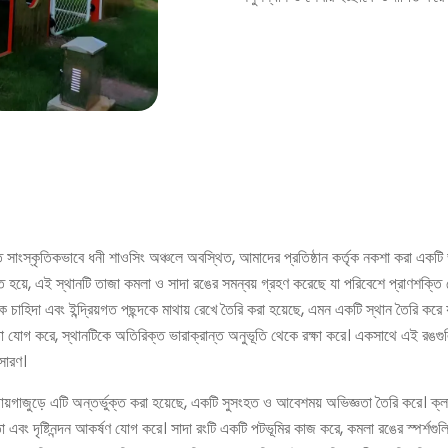
াত সাংস্কৃতিকভাবে ধনী শাওসিং অঞ্চলে অবস্থিত, আমাদের প্রতিষ্ঠান কর্তৃক নকশা করা একটি 
কে মুক্ত হয়ে, এই স্থানটি তাজা কমলা ও সাদা রঙের সমন্বয় গ্রহণ করেছে যা পরিবেশে প্রাণশ
 চাহিদা এবং ইন্দ্রিয়গত পছন্দকে মাথায় রেখে তৈরি করা হয়েছে, এমন একটি স্থান তৈরি ক
 যোগ করে, স্থানটিকে অতিরিক্ত ভারাক্রান্ত অনুভূতি থেকে রক্ষা করে। একসাথে এই রঙগুলি 
রসারণ।
য়গাজুড়ে এটি অন্তর্ভুক্ত করা হয়েছে, একটি সুসংহত ও আবেশময় অভিজ্ঞতা তৈরি করে। ক্লাইম
ভীরতা এবং দৃষ্টিনন্দন আকর্ষণ যোগ করে। সাদা রংটি একটি পটভূমির কাজ করে, কমলা রঙের স্পর্