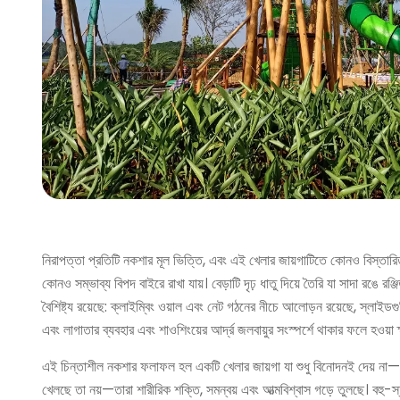
নিরাপত্তা প্রতিটি নকশার মূল ভিত্তি, এবং এই খেলার জায়গাটিতে কোনও বিস্তারিত উপ
কোনও সম্ভাব্য বিপদ বাইরে রাখা যায়। বেড়াটি দৃঢ় ধাতু দিয়ে তৈরি যা সাদা রঙে 
বৈশিষ্ট্য রয়েছে: ক্লাইম্বিং ওয়াল এবং নেট গঠনের নীচে আলোড়ন রয়েছে, স্লাইড
এবং লাগাতার ব্যবহার এবং শাওশিংয়ের আর্দ্র জলবায়ুর সংস্পর্শে থাকার ফলে হওয়া ক
এই চিন্তাশীল নকশার ফলাফল হল একটি খেলার জায়গা যা শুধু বিনোদনই দেয় না—এটি বৃ
খেলছে তা নয়—তারা শারীরিক শক্তি, সমন্বয় এবং আত্মবিশ্বাস গড়ে তুলছে। বহু-স্ত