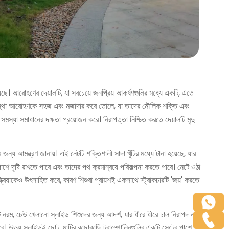
য়েছে। আরোহণের দেয়ালটি, যা সবচেয়ে জনপ্রিয় আকর্ষণগুলির মধ্যে একটি, এতে
 ব্যবস্থা আরোহণকে সহজ এবং মজাদার করে তোলে, যা তাদের মৌলিক শক্তি এবং
স্যা সমাধানের দক্ষতা প্রয়োজন করে। নিরাপত্তা নিশ্চিত করতে দেয়ালটি মৃদু
ন্য আমন্ত্রণ জানায়। এই নেটটি শক্তিশালী সাদা খুঁটির মধ্যে টানা হয়েছে, যার
পাশে দৃষ্টি রাখতে পারে এবং তাদের পথ ক্রমান্বয়ে পরিকল্পনা করতে পারে। নেটে ওঠা
ক্রিয়াকেও উৎসাহিত করে, কারণ শিশুরা প্রায়শই একসাথে স্ট্রাকচারটি 'জয়' করতে
কটি নরম, ঢেউ খেলানো স্লাইড শিশুদের জন্য আদর্শ, যার ধীরে ধীরে ঢাল নিরাপদ এবং
করে। উভয় স্লাইডই ছোট, মাটির কাছাকাছি ট্রাম্পোলিনগুলির একটি সেটের পাশে