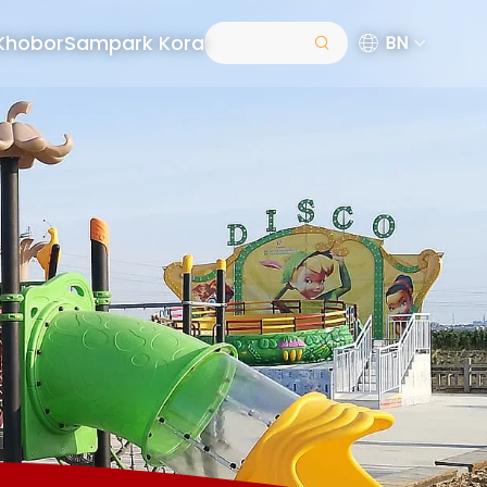
Khobor
Sampark Kora
BN