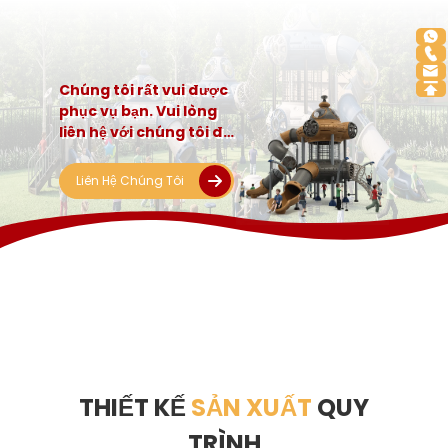
Chúng tôi rất vui được
phục vụ bạn. Vui lòng
liên hệ với chúng tôi để
tùy chỉnh giải pháp
thiết bị vui chơi hoàn
Liên Hệ Chúng Tôi
chỉnh!
THIẾT KẾ
SẢN XUẤT
QUY
TRÌNH