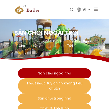
VI
SÂN CHƠI NGOÀI TRỜI
Trang
- Trường Hợp Khách
-
Sân Chơi Ngoài
Chủ
Hàng
Trời
Sân chơi ngoài trời
Trượt nước tùy chỉnh không tiêu
chuẩn
Sân chơi trong nhà
Thiết Bị Thể Hình