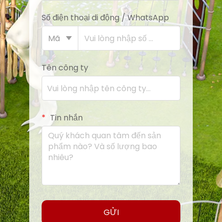
Số điện thoại di động / WhatsApp
Mã
Tên công ty
Tin nhắn
GỬI