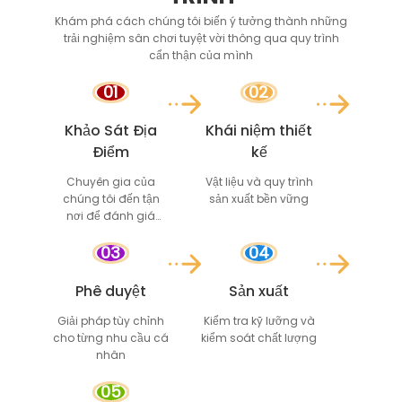
Khám phá cách chúng tôi biến ý tưởng thành những
trải nghiệm sân chơi tuyệt vời thông qua quy trình
cẩn thận của mình
01
02
Khảo Sát Địa
Khái niệm thiết
Điểm
kế
Chuyên gia của
Vật liệu và quy trình
chúng tôi đến tận
sản xuất bền vững
nơi để đánh giá
không gian và các
03
04
yêu cầu
Phê duyệt
Sản xuất
Giải pháp tùy chỉnh
Kiểm tra kỹ lưỡng và
cho từng nhu cầu cá
kiểm soát chất lượng
nhân
05