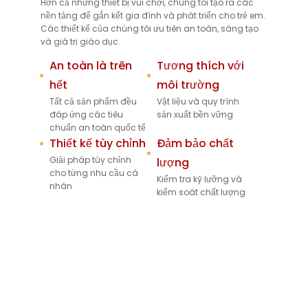
Hơn cả những thiết bị vui chơi, chúng tôi tạo ra các
nền tảng để gắn kết gia đình và phát triển cho trẻ em.
Các thiết kế của chúng tôi ưu tiên an toàn, sáng tạo
và giá trị giáo dục.
An toàn là trên
Tương thích với
hết
môi trường
Tất cả sản phẩm đều
Vật liệu và quy trình
đáp ứng các tiêu
sản xuất bền vững
chuẩn an toàn quốc tế
Thiết kế tùy chỉnh
Đảm bảo chất
Giải pháp tùy chỉnh
lượng
cho từng nhu cầu cá
Kiểm tra kỹ lưỡng và
nhân
kiểm soát chất lượng