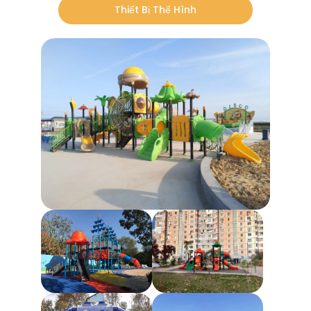
Thiết Bị Thể Hình
người dùng tại nhà, việc làm sạch dễ dàng đảm
bảo thiết bị thể dục luôn ở trạng thái tốt nhất với
nỗ lực tối thiểu, góp phần mang lại trải nghiệm
tập luyện thú vị hơn.
6. Tùy chọn tùy chỉnh cho các nhu
cầu khác nhau
Mỗi người dùng có những mục tiêu thể dục khác
nhau, và thiết bị thể dục của chúng tôi có thể
được tùy chỉnh để đáp ứng những nhu cầu đó.
Dù bạn cần một máy móc dành cho phục hồi
chức năng, tập tăng cường sức mạnh hay các
bài tập aerobic, thiết bị của chúng tôi đều có thể
được điều chỉnh phù hợp với yêu cầu cụ thể của
bạn. Chúng tôi làm việc chặt chẽ với khách
hàng để hiểu rõ mục tiêu của họ và đưa ra tư
vấn chuyên nghiệp về thiết bị phù hợp nhất.
Đối với các cơ sở thương mại như phòng gym
và trung tâm thể dục, chúng tôi cung cấp dịch