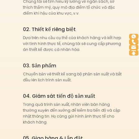
Chúng tôi sẽ tìm hiểu kỹ lưỡng về ngân sách, sở
an toàn. Với sự đa dạng như vậy, thiết bị thể dục
thích thẩm mỹ, quy mô địa điểm tổ chức và đặc
của chúng tôi có thể được tùy chỉnh để phù hợp
điểm khí hậu của khu vực, v.v.
với các phong cách và sở thích tập luyện khác
nhau.
02. Thiết kế riêng biệt
4. Cải thiện hiệu suất tập luyện
Dựa trên nhu cầu cụ thể của khách hàng và kết hợp
Một lợi ích quan trọng khác của thiết bị thể dục
với tình hình thực tế, chúng tôi sẽ cung cấp phương
án thiết kế được cá nhân hóa.
của chúng tôi là khả năng nâng cao hiệu suất
tập luyện. Mỗi thiết bị được thiết kế để mang lại
các chuyển động trơn tru, hiệu quả và tối ưu, cho
03. Sản phẩm
phép người dùng phát huy tối đa nỗ lực rèn
Chuyển bản vẽ thiết kế sang bộ phận sản xuất và bắt
luyện. Ví dụ, các máy cardio của chúng tôi
đầu lên lịch trình sản xuất.
được trang bị các tính năng tiên tiến như cài đặt
độ dốc điều chỉnh được, máy đo nhịp tim và
04. Giám sát tiến độ sản xuất
màn hình kỹ thuật số theo dõi các chỉ số hiệu
Trong quá trình sản xuất, nhân viên bán hàng
suất theo thời gian thực.
thường xuyên đến xưởng để kiểm tra tiến độ và cập
nhật thông tin. Họ cũng gửi hình ảnh thực tế cho
Thiết kế công thái học của thiết bị thể dục giúp
khách hàng.
giảm thiểu áp lực lên các khớp, hỗ trợ giảm nguy
cơ chấn thương trong khi tối đa hóa hiệu quả
05. Giao hàng & Lắp đặt
buổi tập. Dù bạn đang thực hiện các bài tập tăng