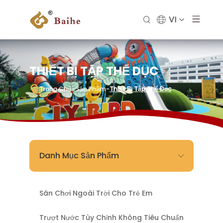
VI
THIẾT BỊ TẬP THỂ DỤC
Trang Chủ
- Sản Phẩm
-
Thiết Bị Tập Thể Dục
Danh Mục Sản Phẩm
Sân Chơi Ngoài Trời Cho Trẻ Em
Trượt Nước Tùy Chỉnh Không Tiêu Chuẩn