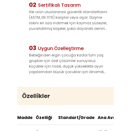
Yapısal bütünlüğünü ve canlı renklerini
02
Sertifikalı Tasarım
yıllarca korur, değiştirme maliyetlerini azaltır
Her ürün uluslararası güvenlik standartlarını
ve uzun vadeli kullanım imkanı sağlar.
(ASTM, EN 1176) karşılar veya aşar. Düşme
riskini en aza indirmek için kaymaz yüzeyler,
yuvarlatılmış köşeler, şoka dayanıklı zemin
uyumluluğu ve güvenli sabitleme sistemleri
entegre edilmiştir—çocukların oynarken
güvende olmasını sağlarken park
03
Uygun Özelleştirme
işletmecilerine rahatlık verir.
Bebeğinden ergin çocuğa kadar tüm yaş
grupları için özel çözümler sunuyoruz;
küçükler için nazik, düşük yükseklikte oyun
yapılarından büyük çocuklar için dinamik,
yüksek enerjili oyuncaklara kadar çeşitlilik
sağlıyoruz. Tasarımlarımız farklı park
boyutlarına ve temalara (örneğin korsan,
uzay, doğa) uyarlanabilir, markanıza
Özellikler
uygun benzersiz ve ilgi çekici bir alan
yaratmanıza olanak tanır.
Madde
Özelliği
Standart/Grade
Ana Avantaj