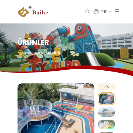
TR
ÜRÜNLER
Ana Sayfa
-
ÜRÜNLER