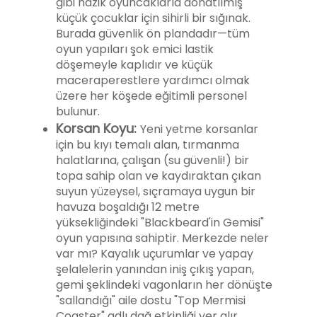
gibi nazik oyuncaklarla donatılmış
küçük çocuklar için sihirli bir sığınak.
Burada güvenlik ön plandadır—tüm
oyun yapıları şok emici lastik
döşemeyle kaplıdır ve küçük
maceraperestlere yardımcı olmak
üzere her köşede eğitimli personel
bulunur.
Korsan Koyu:
Yeni yetme korsanlar
için bu kıyı temalı alan, tırmanma
halatlarına, çalışan (su güvenli!) bir
topa sahip olan ve kaydıraktan çıkan
suyun yüzeysel, sıçramaya uygun bir
havuza boşaldığı 12 metre
yüksekliğindeki "Blackbeard'in Gemisi"
oyun yapısına sahiptir. Merkezde neler
var mı? Kayalık uçurumlar ve yapay
şelalelerin yanından iniş çıkış yapan,
gemi şeklindeki vagonların her dönüşte
"sallandığı" aile dostu "Top Mermisi
Coaster" adlı dağ etkinliği yer alır.