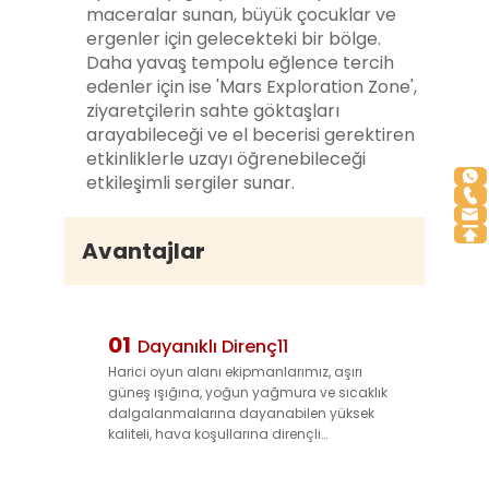
maceralar sunan, büyük çocuklar ve
ergenler için gelecekteki bir bölge.
Daha yavaş tempolu eğlence tercih
edenler için ise 'Mars Exploration Zone',
ziyaretçilerin sahte göktaşları
arayabileceği ve el becerisi gerektiren
etkinliklerle uzayı öğrenebileceği
etkileşimli sergiler sunar.
Avantajlar
01
Dayanıklı Direnç11
Harici oyun alanı ekipmanlarımız, aşırı
güneş ışığına, yoğun yağmura ve sıcaklık
dalgalanmalarına dayanabilen yüksek
kaliteli, hava koşullarına dirençli
malzemelerden (UV-dengeli plastikler,
korozyona dirençli metaller) üretilmiştir.