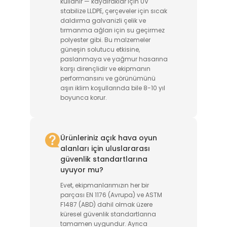
kullanır — kaydıraklar için UV
stabilize LLDPE, çerçeveler için sıcak
daldırma galvanizli çelik ve
tırmanma ağları için su geçirmez
polyester gibi. Bu malzemeler
güneşin solutucu etkisine,
paslanmaya ve yağmur hasarına
karşı dirençlidir ve ekipmanın
performansını ve görünümünü
aşırı iklim koşullarında bile 8-10 yıl
boyunca korur.
Ürünleriniz açık hava oyun
alanları için uluslararası
güvenlik standartlarına
uyuyor mu?
Evet, ekipmanlarımızın her bir
parçası EN 1176 (Avrupa) ve ASTM
F1487 (ABD) dahil olmak üzere
küresel güvenlik standartlarına
tamamen uygundur. Ayrıca