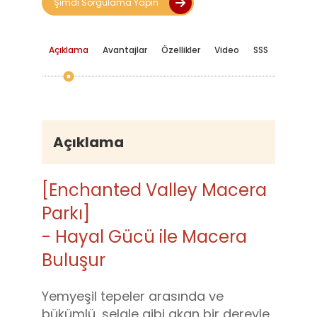
Şimdi Sorgulama Yapın
Açıklama
Avantajlar
Özellikler
Video
SSS
Açıklama
[Enchanted Valley Macera
Parkı]
- Hayal Gücü ile Macera
Buluşur
Yemyeşil tepeler arasında ve
bükümlü, şelale gibi akan bir dereyle