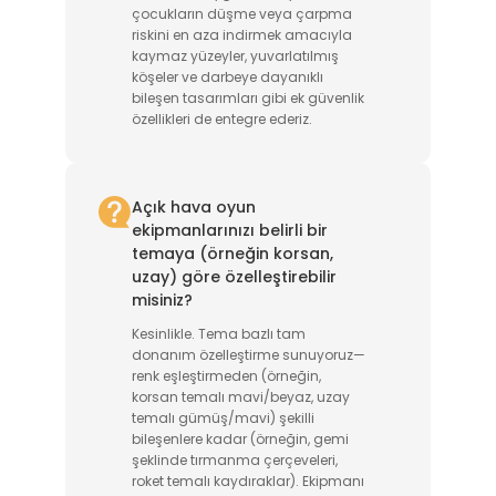
çocukların düşme veya çarpma
riskini en aza indirmek amacıyla
kaymaz yüzeyler, yuvarlatılmış
köşeler ve darbeye dayanıklı
bileşen tasarımları gibi ek güvenlik
özellikleri de entegre ederiz.
Açık hava oyun
ekipmanlarınızı belirli bir
temaya (örneğin korsan,
uzay) göre özelleştirebilir
misiniz?
Kesinlikle. Tema bazlı tam
donanım özelleştirme sunuyoruz—
renk eşleştirmeden (örneğin,
korsan temalı mavi/beyaz, uzay
temalı gümüş/mavi) şekilli
bileşenlere kadar (örneğin, gemi
şeklinde tırmanma çerçeveleri,
roket temalı kaydıraklar). Ekipmanı