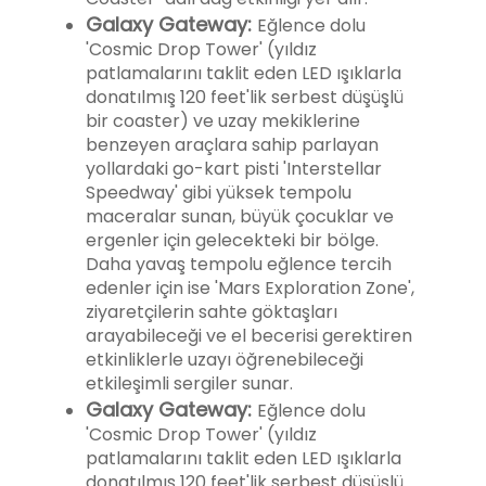
Galaxy Gateway:
Eğlence dolu
'Cosmic Drop Tower' (yıldız
patlamalarını taklit eden LED ışıklarla
donatılmış 120 feet'lik serbest düşüşlü
bir coaster) ve uzay mekiklerine
benzeyen araçlara sahip parlayan
yollardaki go-kart pisti 'Interstellar
Speedway' gibi yüksek tempolu
maceralar sunan, büyük çocuklar ve
ergenler için gelecekteki bir bölge.
Daha yavaş tempolu eğlence tercih
edenler için ise 'Mars Exploration Zone',
ziyaretçilerin sahte göktaşları
arayabileceği ve el becerisi gerektiren
etkinliklerle uzayı öğrenebileceği
etkileşimli sergiler sunar.
Galaxy Gateway:
Eğlence dolu
'Cosmic Drop Tower' (yıldız
patlamalarını taklit eden LED ışıklarla
donatılmış 120 feet'lik serbest düşüşlü