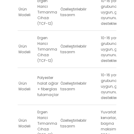
Ergen
10-16 yaş
Harici
grubuna
Ürün
Özelleştirilebilir
Tırmanma
uygun, grup
Modeli
tasarım
Cihazı
oyununu
(TCF-12)
destekler
Ergen
10-16 yaş
Harici
grubuna
Ürün
Özelleştirilebilir
Tırmanma
uygun, grup
Modeli
tasarım
Cihazı
oyununu
(TCF-12)
destekler
10-16 yaş
Polyester
grubuna
Ürün
halat ağlar
Özelleştirilebilir
uygun, grup
Modeli
+ fiberglas
tasarım
oyununu
tutamaçlar
destekler
Ergen
Yuvarlatılmış
Harici
kenarlar, bölüm
Ürün
Özelleştirilebilir
Tırmanma
başına
Modeli
tasarım
Cihazı
maksimum