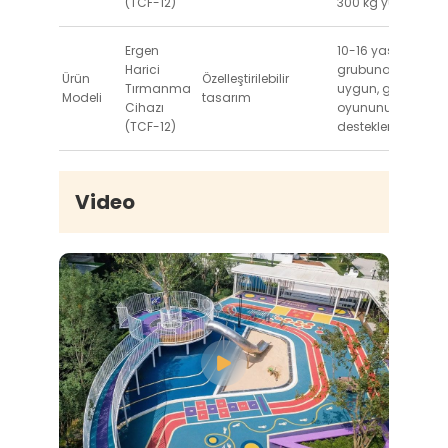
(TCF-12)
300 kg yük
Ergen
10-16 yaş
Harici
grubuna
Ürün
Özelleştirilebilir
Tırmanma
uygun, grup
Modeli
tasarım
Cihazı
oyununu
(TCF-12)
destekler
Video