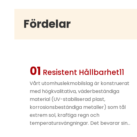
Fördelar
01
Resistent Hållbarhet11
Vårt utomhuslekmobilslag är konstruerat
med högkvalitativa, väderbeständiga
material (UV-stabiliserad plast,
korrosionsbeständiga metaller) som tål
extrem sol, kraftiga regn och
temperatursvängningar. Det bevarar sin
strukturella integritet och levande färger