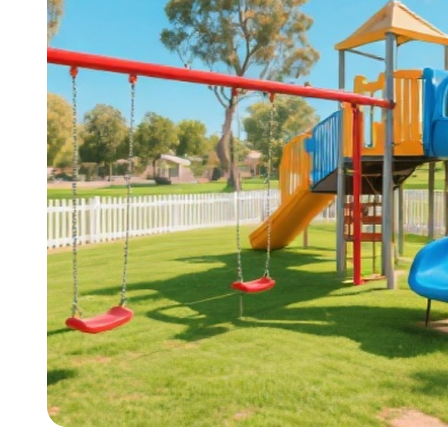
med innovativa, säkra och engagerande attr
och skapar minnen som varar ett livet ut.
Steg genom parkens storslagna ingång insp
sagoböcker, och du kommer att välkomnas 
melodierna från ett live spelat blåsorkester 
doften av nyligen popcorn i karamell från nä
serveringsstationer.