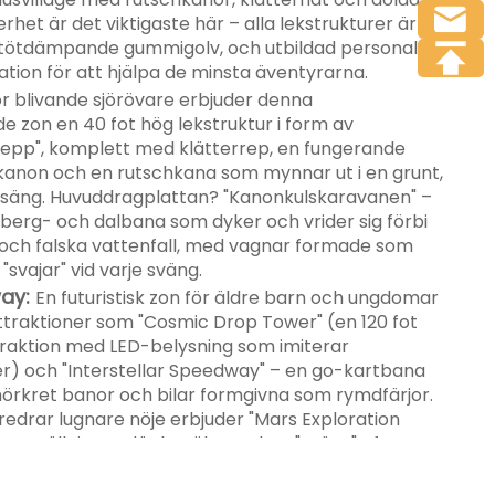
erhet är det viktigaste här – alla lekstrukturer är
tötdämpande gummigolv, och utbildad personal
tation för att hjälpa de minsta äventyrarna.
r blivande sjörövare erbjuder denna
e zon en 40 fot hög lekstruktur i form av
epp", komplett med klätterrep, en fungerande
kanon och en rutschkana som mynnar ut i en grunt,
ssäng. Huvuddragplattan? "Kanonkulskaravanen" –
 berg- och dalbana som dyker och vrider sig förbi
r och falska vattenfall, med vagnar formade som
svajar" vid varje sväng.
ay:
En futuristisk zon för äldre barn och ungdomar
raktioner som "Cosmic Drop Tower" (en 120 fot
ttraktion med LED-belysning som imiterar
er) och "Interstellar Speedway" – en go-kartbana
örkret banor och bilar formgivna som rymdfärjor.
edrar lugnare nöje erbjuder "Mars Exploration
a utställningar där besökarna kan "gräva" efter
er och lära sig om rymden genom praktiska