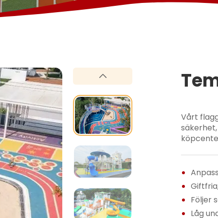
Tem
Vårt fla
säkerhet, 
köpcenter
Anpass
Giftfri
Följer 
Låg un