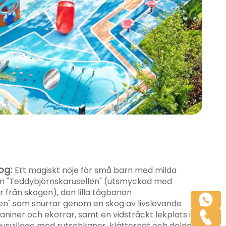
og:
Ett magiskt nöje för små barn med milda
om "Teddybjörnskarusellen" (utsmyckad med
 från skogen), den lilla tågbanan
n" som snurrar genom en skog av livslevande
niner och ekorrar, samt en vidsträckt lekplats i
husvillage med rutschkanor, klätternät och dolda