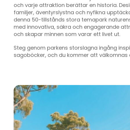
och varje attraktion berättar en historia. Des
familjer, äventyrslystna och nyfikna upptäck
denna 50-tillstånds stora temapark naturen
med innovativa, säkra och engagerande attr
och skapar minnen som varar ett livet ut.
Steg genom parkens storslagna ingång insp
sagoböcker, och du kommer att välkomnas 
melodierna från ett live spelat blåsorkester 
doften av nyligen popcorn i karamell från nä
serveringsstationer.
Belägen mitt i böljande gröna kullar och grä
slingrande, kristallklar bäck är Enchanted Val
Adventure Park mer än bara en utomhuslekpl
en inneslutande värld där varje hörn väcker 
och varje attraktion berättar en historia. Des
familjer, äventyrslystna och nyfikna upptäck
denna 50-tillstånds stora temapark naturen