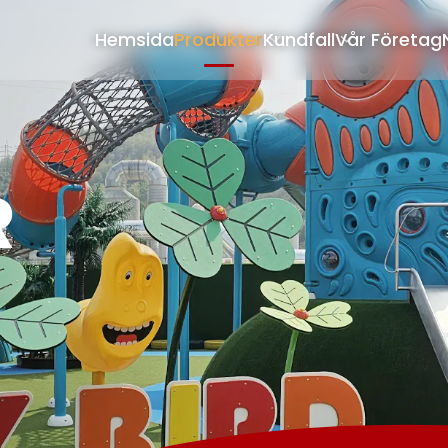
Hemsida
Produkter
Kundfall
Vår Företag
R