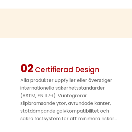
Galaxy Gatew
med extrema att
hög fritt fall-a
stjärnexplosion
med lysande i m
För dem som för
Zone" interaktiv
falska meteorit
aktiviteter.
02
Galaxy Gatew
Certifierad Design
med extrema att
hög fritt fall-a
Alla produkter uppfyller eller överstiger
stjärnexplosion
internationella säkerhetsstandarder
med lysande i m
(ASTM, EN 1176). Vi integrerar
För dem som för
slipbromsande ytor, avrundade kanter,
Zone" interaktiv
stötdämpande golvkompatibilitet och
falska meteorit
aktiviteter.
säkra fästsystem för att minimera risker
för fall – så barn kan leka säkert, och