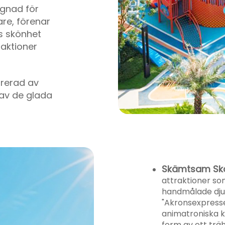
ignad för
are, förenar
s skönhet
aktioner
irerad av
av de glada
och den ljuva
rliggande
nsad av en
ley
Skämtsam Sk
ats – det är
attraktioner s
förundran
handmålade djur
ignad för
"Akronsexpresse
are, förenar
animatroniska ka
s skönhet
form av ett trä