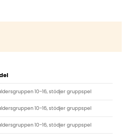
att du kan skapa ett unikt och
engagerande utrymme som passar ditt
varumärke.
del
åldersgruppen 10–16, stödjer gruppspel
åldersgruppen 10–16, stödjer gruppspel
åldersgruppen 10–16, stödjer gruppspel