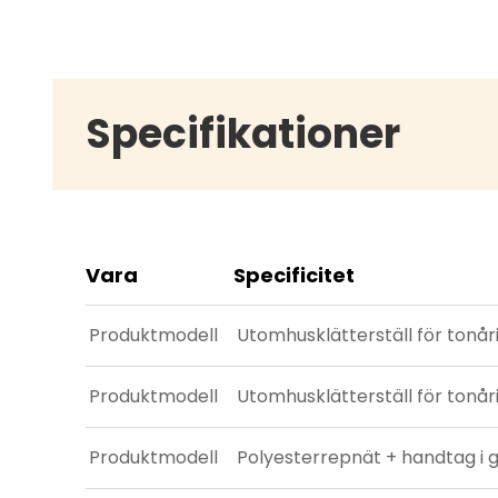
i åratal, vilket minskar kostnader för
utbyte och säkerställer långsiktig
användbarhet.
Specifikationer
Vara
Specificitet
Produktmodell
Utomhusklätterställ för tonår
Produktmodell
Utomhusklätterställ för tonår
Produktmodell
Polyesterrepnät + handtag i g