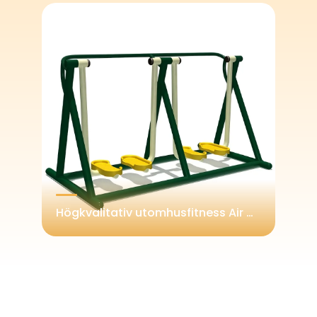
Kommersiell Kvalitet Inomhuslekplats för Barn, Modulär Mjuk Lekepark med Fullständig Utrustning
Högkvalitativ utomhusfitness Air Walker träningsmaskin för trädgård och villa eller parkrekreation – kompatibel med EU och USA standarder