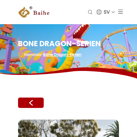
SV
BONE DRAGON-SERIEN
Hemsida
-
Bone Dragon-Serien