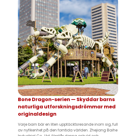
Bone Dragon-serien — Skyddar barns
naturliga utforskningsdrömmar med
originaldesign
Varje barn bär en liten upptäcktsresande inom sig, full
av nyfikenhet på den forntida världen. Zhejiang Baihe
Industrial Co., Ltd. förstår denna oskuld och