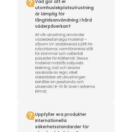
Vad gör att er
utomhuslekplatsutrustning
är lämplig för
långtidsanvändning i hård
väderpåverkan?
All vår utrustning använder
väderbeständiga material –
såsom UV-stabiliserad LLDPE för
rutschbanor, varmförzinkad stål
för stommar och vattentät
polyester för klätternät. Dessa
material motstår solljusets
blekning, rost och skador
orsakade av regn, vilket
säkerställer att utrustningen
behåller sin prestanda och
utseende i 8–10 år även i extrema
klimat.
Uppfyller era produkter
internationella
säkerhetsstandarder för