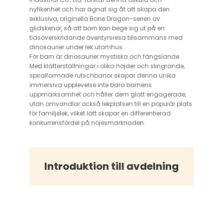
nyfikenhet och har ägnat sig åt att skapa den
exklusiva, originella Bone Dragon-serien av
glidskenor, så att barn kan bege sig ut på en
tidsöverskridande äventyrsresa tillsammans med
dinosaurier under lek utomhus.
För barn är dinosaurier mystiska och fängslande.
Med klätterställningar i olika höjder och slingrande,
spiralformade rutschbanor skapar denna unika
immersiva upplevelse inte bara barnens
uppmärksamhet och håller dem glatt engagerade,
utan omvandlar också lekplatsen till en populär plats
för familjelek, vilket lätt skapar en differentierad
konkurrensfördel på nöjesmarknaden.
Introduktion till avdelning