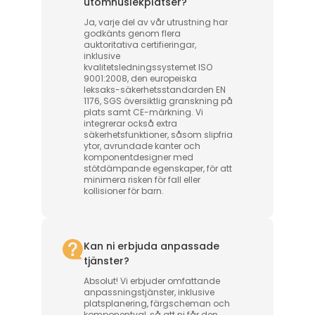
utomhuslekplatser?
Ja, varje del av vår utrustning har
godkänts genom flera
auktoritativa certifieringar,
inklusive
kvalitetsledningssystemet ISO
9001:2008, den europeiska
leksaks-säkerhetsstandarden EN
1176, SGS översiktlig granskning på
plats samt CE-märkning. Vi
integrerar också extra
säkerhetsfunktioner, såsom slipfria
ytor, avrundade kanter och
komponentdesigner med
stötdämpande egenskaper, för att
minimera risken för fall eller
kollisioner för barn.
Kan ni erbjuda anpassade
tjänster?
Absolut! Vi erbjuder omfattande
anpassningstjänster, inklusive
platsplanering, färgscheman och
komponentval, så att ni får den