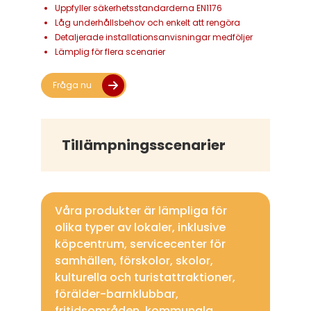
Uppfyller säkerhetsstandarderna EN1176
Låg underhållsbehov och enkelt att rengöra
Detaljerade installationsanvisningar medföljer
Lämplig för flera scenarier
Fråga nu
Tillämpningsscenarier
Våra produkter är lämpliga för
olika typer av lokaler, inklusive
köpcentrum, servicecenter för
samhällen, förskolor, skolor,
kulturella och turistattraktioner,
förälder-barnklubbar,
fritidsområden, kommunala