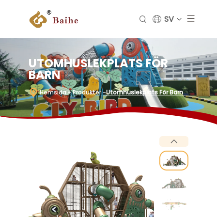
SV
UTOMHUSLEKPLATS FÖR
BARN
Hemsida
- Produkter
-
Utomhuslekplats För Barn