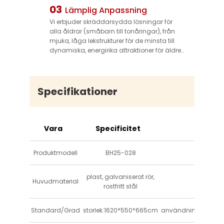
leka säkert, och parkoperatörer kan ha lugnt
03
Lämplig Anpassning
i sinnet.
Vi erbjuder skräddarsydda lösningar för
alla åldrar (småbarn till tonåringar), från
mjuka, låga lekstrukturer för de minsta till
dynamiska, energirika attraktioner för äldre
barn. Våra designlösningar anpassas till
olika parkstorlekar och teman (t.ex.
sjörövare, rymd, natur), så att du kan skapa
ett unikt och engagerande utrymme som
Specifikationer
passar ditt varumärke.
Vara
Specificitet
Produktmodell
BH25-028
plast, galvaniserat rör,
Huvudmaterial
rostfritt stål
Standard/Grad
storlek:1620*550*665cm
användningszon:2