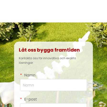
dsom
design. Perfekt för shoppingcenter, bostadsom
ign.
 
Låg underhåll och enkel att rena. 
Enski
olor.
råden, parker och skolor.
Låt oss bygga framtiden
Kontakta oss för innovativa och exakta
lösningar.
Namn
E-post