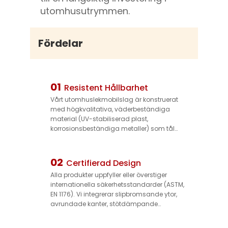
utomhusutrymmen.
Fördelar
01
Resistent Hållbarhet
Vårt utomhuslekmobilslag är konstruerat
med högkvalitativa, väderbeständiga
material (UV-stabiliserad plast,
korrosionsbeständiga metaller) som tål
extrem sol, kraftiga regn och
temperatursvängningar. Det bevarar sin
strukturella integritet och levande färger i
02
Certifierad Design
åratal, vilket minskar kostnader för utbyte
Alla produkter uppfyller eller överstiger
och säkerställer långsiktig användbarhet.
internationella säkerhetsstandarder (ASTM,
EN 1176). Vi integrerar slipbromsande ytor,
avrundade kanter, stötdämpande
golvkompatibilitet och säkra fästsystem för
att minimera risker för fall – så barn kan