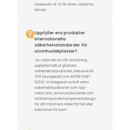
utseende i 8–10 år även i extrema
klimat.
Uppfyller era produkter
internationella
säkerhetsstandarder för
utomhuslekplatser?
Ja, varje del av vår utrustning
uppfyller fullt ut globala
säkerhetsstandarder, inklusive EN
1176 (europeisk) och ASTM F1487
(USA). Vi integrerar också extra
säkerhetsfunktioner som slip-
säkra ytor, avrundade kanter och
stötdämpande komponentdesign
för att minimera risker för fall eller
kollisioner för barn.