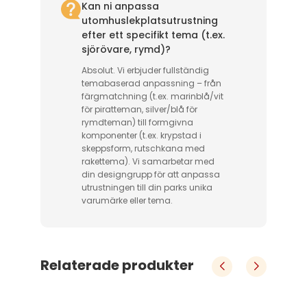
Kan ni anpassa
utomhuslekplatsutrustning
efter ett specifikt tema (t.ex.
sjörövare, rymd)?
Absolut. Vi erbjuder fullständig
temabaserad anpassning – från
färgmatchning (t.ex. marinblå/vit
för piratteman, silver/blå för
rymdteman) till formgivna
komponenter (t.ex. krypstad i
skeppsform, rutschkana med
rakettema). Vi samarbetar med
din designgrupp för att anpassa
utrustningen till din parks unika
varumärke eller tema.
Relaterade produkter
Bone Dinosaur Tematisk Utelekplats Klätterrutsch för Barn
Ben Dinosaurier Barn Uteklättra Lekrutschbana
ats
Ben Dinosaurier Barn Uteklättra Lek
Må
lats
Vårt flaggskepps system för utomhuslekplats
Vår
 
Giftfria, ekologiska material. 
full
kombinerar säkerhet, hållbarhet och fantasifull
bine
Barn
rutschbana
r 
 
Följer säkerhetsstandard EN 1176. 