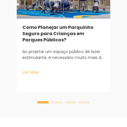
Como Planejar um Parquinho
Seguro para Crianças em
d
Parques Públicos?
A
Ao projetar um espaço público de lazer
p
estimulante, é necessário muito mais do
o
que simplesmente adquirir alguns
d
equipamentos de recreação. Trata-se
V
Ver Mais
n
de uma consideração sofisticada sob os
b
pontos de vista tanto de engenharia
t
quanto de psicologia. Ao gerenciar
e
grandes áreas municipais...
r