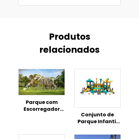
Produtos
relacionados
Parque com
Escorregador
Conjunto de
Plástico de
Parque Infantil
Dinossauro Osso
ao Ar Livre com
para Área
Temática
Externa