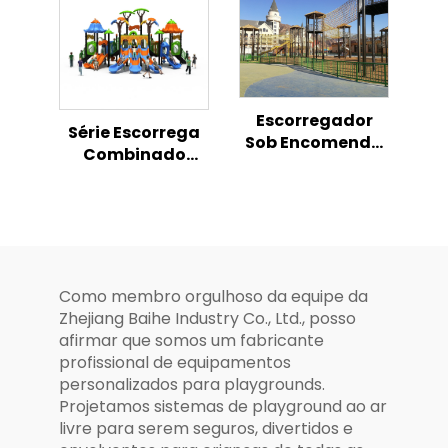
Oceânica e
Escorregador
Combinado
Escorregador
Série Escorrega
Sob Encomenda
Combinado
para Crianças,
Sonhador,
Não Padrão
Parque Infantil
PlayTailor
Mágico ao Ar
Livre
Como membro orgulhoso da equipe da
Zhejiang Baihe Industry Co., Ltd., posso
afirmar que somos um fabricante
profissional de equipamentos
personalizados para playgrounds.
Projetamos sistemas de playground ao ar
livre para serem seguros, divertidos e