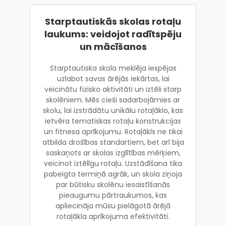
Starptautiskās skolas rotaļu
laukums: veidojot radītspēju
un mācīšanos
Starptautiska skola meklēja iespējas
uzlabot savas ārējās iekārtas, lai
veicinātu fizisko aktivitāti un iztēli starp
skolēniem. Mēs cieši sadarbojāmies ar
skolu, lai izstrādātu unikālu rotaļāklo, kas
ietvēra tematiskas rotaļu konstrukcijas
un fitnesa aprīkojumu. Rotaļākls ne tikai
atbilda drošības standartiem, bet arī bija
saskaņots ar skolas izglītības mērķiem,
veicinot iztēlīgu rotaļu. Uzstādīšana tika
pabeigta termiņā agrāk, un skola ziņoja
par būtisku skolēnu iesaistīšanās
pieaugumu pārtraukumos, kas
apliecināja mūsu pielāgotā ārējā
rotaļākla aprīkojuma efektivitāti.