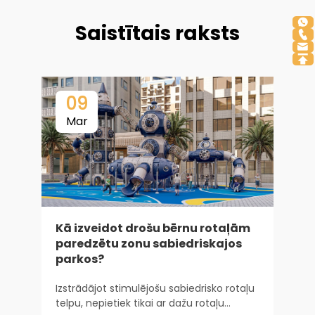
Saistītais raksts
09
Mar
Kā izveidot drošu bērnu rotaļām
paredzētu zonu sabiedriskajos
i
parkos?
I
Izstrādājot stimulējošu sabiedrisko rotaļu
i
telpu, nepietiek tikai ar dažu rotaļu
j