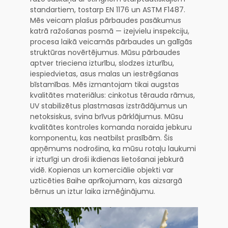
standartiem, tostarp EN 1176 un ASTM F1487.
Mēs veicam plašus pārbaudes pasākumus
katrā ražošanas posmā — izejvielu inspekciju,
procesa laikā veicamās pārbaudes un galīgās
struktūras novērtējumus. Mūsu pārbaudes
aptver trieciena izturību, slodzes izturību,
iespiedvietas, asus malas un iestrēgšanas
bīstamības. Mēs izmantojam tikai augstas
kvalitātes materiālus: cinkotus tērauda rāmus,
UV stabilizētus plastmasas izstrādājumus un
netoksiskus, svina brīvus pārklājumus. Mūsu
kvalitātes kontroles komanda noraida jebkuru
komponentu, kas neatbilst prasībām. Šis
apņēmums nodrošina, ka mūsu rotaļu laukumi
ir izturīgi un droši ikdienas lietošanai jebkurā
vidē. Kopienas un komerciālie objekti var
uzticēties Baihe aprīkojumam, kas aizsargā
bērnus un iztur laika izmēģinājumu.