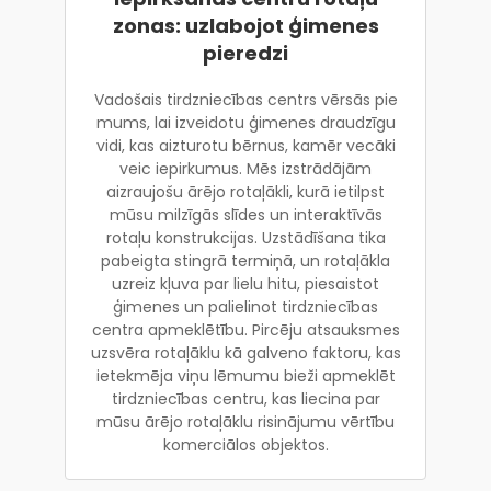
zonas: uzlabojot ģimenes
pieredzi
Vadošais tirdzniecības centrs vērsās pie
mums, lai izveidotu ģimenes draudzīgu
vidi, kas aizturotu bērnus, kamēr vecāki
veic iepirkumus. Mēs izstrādājām
aizraujošu ārējo rotaļākli, kurā ietilpst
mūsu milzīgās slīdes un interaktīvās
rotaļu konstrukcijas. Uzstādīšana tika
pabeigta stingrā termiņā, un rotaļākla
uzreiz kļuva par lielu hitu, piesaistot
ģimenes un palielinot tirdzniecības
centra apmeklētību. Pircēju atsauksmes
uzsvēra rotaļāklu kā galveno faktoru, kas
ietekmēja viņu lēmumu bieži apmeklēt
tirdzniecības centru, kas liecina par
mūsu ārējo rotaļāklu risinājumu vērtību
komerciālos objektos.