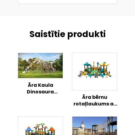
Saistītie produkti
Āra Kaula
Dinosaura
Āra bērnu
Noķērāja Slīdošā
rotaļlaukums ar
Parka Noķērāja
okeāna
tematiku,
kombinēts slīdņu
komplekts