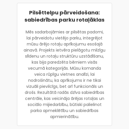
Pilsēttelpu pārveidošana:
sabiedrības parku rotaļāklas
Mēs sadarbojāmies ar pilsētas padomi,
lai pārveidotu vietējo parku, integrējot
mūsu ārējo rotaļu aprīkojumu esošajā
ainavā. Projekts ietvēra pielāgotu milzīgu
slīdenu un rotaļu struktūru uzstādīšanu,
kas bija paredzēta bērniem visās
vecumā kategorijās. Mūsu komanda
veica rūpīgu vietnes analīzi, lai
nodrošinātu, ka aprīkojums ir ne tikai
vizuāli pievilcīgs, bet arī funkcionāls un
drošs. Rezultātā radās dzīva sabiedrības
centrāle, kas veicināja ārējas rotaļas un
sociālo mijiedarbību, būtiski palielinot
parka apmeklētību un sabiedrības
apmierinātību.