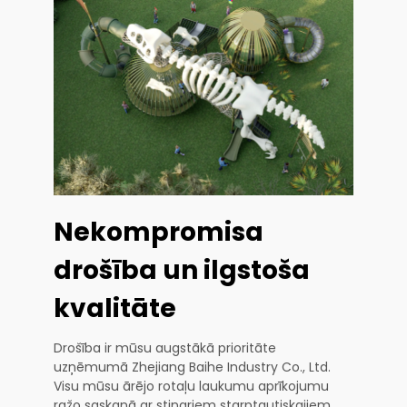
Nekompromisa
drošība un ilgstoša
kvalitāte
Drošība ir mūsu augstākā prioritāte
uzņēmumā Zhejiang Baihe Industry Co., Ltd.
Visu mūsu ārējo rotaļu laukumu aprīkojumu
ražo saskaņā ar stingriem starptautiskajiem