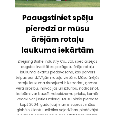
Paaugstiniet spēļu
pieredzi ar mūsu
ārējām rotaļu
laukuma iekārtām
Zhejiang Baihe Industry Co., Ltd. specializējas
augstas kvalitātes, pielāgotu ārējo rotaļu
laukuma iekārtu piedāvāšanā, kas pārvērš
telpas par dzīvīgām rotaļu vietām. Mūsu ārējās
rotaļu laukuma risinājumi ir izstrādāti, ņemot
vērā drošību, inovācijas un izturību, nodrošinot,
ka bērni var baudīt nebeidzamu prieku, kamēr
vecāki var justies mierīgi. Mūsu plašā pieredze
kopš 2004. gada ļauj mums saprast mūsu
globālo klientu unikālos vajadzības, piedāvājot