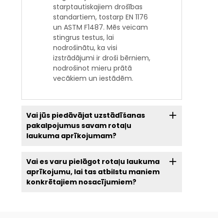
starptautiskajiem drošības
standartiem, tostarp EN 1176
un ASTM F1487. Mēs veicam
stingrus testus, lai
nodrošinātu, ka visi
izstrādājumi ir droši bērniem,
nodrošinot mieru prātā
vecākiem un iestādēm.
Vai jūs piedāvājat uzstādīšanas
pakalpojumus savam rotaļu
laukuma aprīkojumam?
Vai es varu pielāgot rotaļu laukuma
aprīkojumu, lai tas atbilstu maniem
konkrētajiem nosacījumiem?