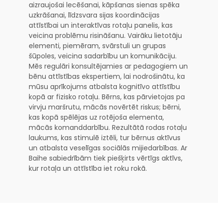
aizraujošai lecēšanai, kāpšanas sienas spēka
uzkrāšanai, līdzsvara sijas koordinācijas
attīstībai un interaktīvas rotaļu panelis, kas
veicina problēmu risināšanu. Vairāku lietotāju
elementi, piemēram, svārstuli un grupas
šūpoles, veicina sadarbību un komunikāciju.
Mēs regulāri konsultējamies ar pedagogiem un
bēnu attīstības ekspertiem, lai nodrošinātu, ka
mūsu aprīkojums atbalsta kognitīvo attīstību
kopā ar fizisko rotaļu. Bērns, kas pārvietojas pa
virvju maršrutu, mācās novērtēt riskus; bērni,
kas kopā spēlējas uz rotējoša elementa,
mācās komanddarbību. Rezultātā rodas rotaļu
laukums, kas stimulē iztēli, tur bērnus aktīvus
un atbalsta veselīgas sociālās mijiedarbības. Ar
Baihe sabiedrībām tiek piešķirts vērtīgs aktīvs,
kur rotaļa un attīstība iet roku rokā.