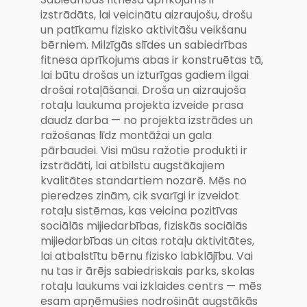
izstrādāts, lai veicinātu aizraujošu, drošu
un patīkamu fizisko aktivitāšu veikšanu
bērniem. Milzīgās slīdes un sabiedrības
fitnesa aprīkojums abas ir konstruētas tā,
lai būtu drošas un izturīgas gadiem ilgai
drošai rotaļāšanai. Droša un aizraujoša
rotaļu laukuma projekta izveide prasa
daudz darba — no projekta izstrādes un
ražošanas līdz montāžai un gala
pārbaudei. Visi mūsu ražotie produkti ir
izstrādāti, lai atbilstu augstākajiem
kvalitātes standartiem nozarē. Mēs no
pieredzes zinām, cik svarīgi ir izveidot
rotaļu sistēmas, kas veicina pozitīvas
sociālās mijiedarbības, fiziskās sociālās
mijiedarbības un citas rotaļu aktivitātes,
lai atbalstītu bērnu fizisko labklājību. Vai
nu tas ir ārējs sabiedriskais parks, skolas
rotaļu laukums vai izklaides centrs — mēs
esam apņēmušies nodrošināt augstākās