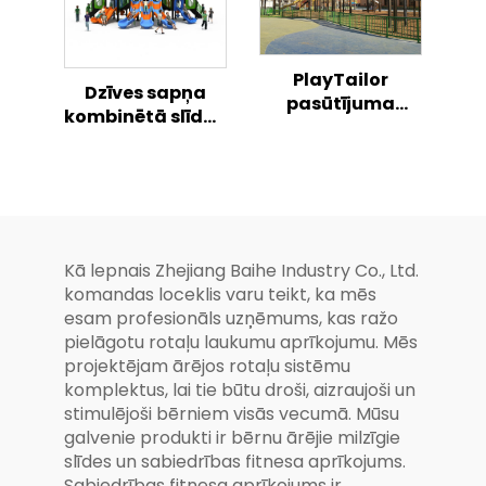
PlayTailor
Dzīves sapņa
pasūtījuma
kombinētā slīdņu
bērnu
sērija bērniem
nestandarta
Maģiskais āra
slīdnis
rotaļlauks
Kā lepnais Zhejiang Baihe Industry Co., Ltd.
komandas loceklis varu teikt, ka mēs
esam profesionāls uzņēmums, kas ražo
pielāgotu rotaļu laukumu aprīkojumu. Mēs
projektējam ārējos rotaļu sistēmu
komplektus, lai tie būtu droši, aizraujoši un
stimulējoši bērniem visās vecumā. Mūsu
galvenie produkti ir bērnu ārējie milzīgie
slīdes un sabiedrības fitnesa aprīkojums.
Sabiedrības fitnesa aprīkojums ir