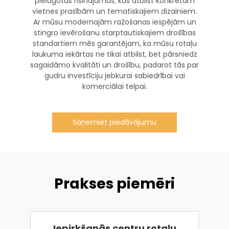
pielāgotus risinājumus, kas atbilst konkrētām
vietnes prasībām un tematiskajiem dizainiem.
Ar mūsu modernajām ražošanas iespējām un
stingro ievērošanu starptautiskajiem drošības
standartiem mēs garantējam, ka mūsu rotaļu
laukuma iekārtas ne tikai atbilst, bet pārsniedz
sagaidāmo kvalitāti un drošību, padarot tās par
gudru investīciju jebkurai sabiedrībai vai
komerciālai telpai.
Saņemiet piedāvājumu
Prakses piemēri
Iepirkšanās centru rotaļu