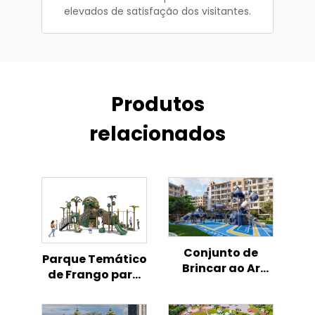
elevados de satisfação dos visitantes.
Produtos
relacionados
Conjunto de
Parque Temático
Brincar ao Ar
de Frango para
Livre para
Playground
Crianças com
Infantil ao Ar
Tema de Foguete