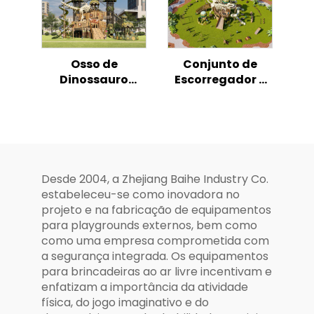
Livre
Espacial
Osso de
Conjunto de
Dinossauro
Escorregador e
Criança Escalar
Escalada
ao Ar Livre
Temático
Escorrega de
Dinossauro Osso
Brincar
para Playground
Externo Infantil
Desde 2004, a Zhejiang Baihe Industry Co.
estabeleceu-se como inovadora no
projeto e na fabricação de equipamentos
para playgrounds externos, bem como
como uma empresa comprometida com
a segurança integrada. Os equipamentos
para brincadeiras ao ar livre incentivam e
enfatizam a importância da atividade
física, do jogo imaginativo e do