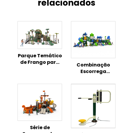
relacionados
Parque Temático
de Frango para
Combinação
Playground
Escorrega
Infantil ao Ar
Aventura
Livre
Oceânica Infantil
Parque Exterior
Série de