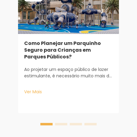
Como Planejar um Parquinho
Seguro para Crianças em
Parques Públicos?
E
P
Ao projetar um espaço público de lazer
estimulante, é necessário muito mais do
A
que simplesmente adquirir alguns
E
equipamentos de recreação. Trata-se
Ver Mais
e
de uma consideração sofisticada sob os
q
pontos de vista tanto de engenharia
V
s
quanto de psicologia. Ao gerenciar
m
grandes áreas municipais...
h
p
e