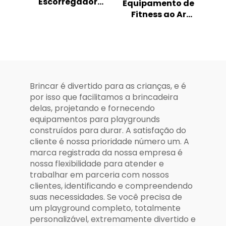
Escorregador
Equipamento de
Combinado
Fitness ao Ar
Oceânico -
Livre, Ginásio em
Playground
Parque, Exercício
Infantil ao Ar
Esportivo,
Livre
Treinamento
Corporal,
Equipamento de
Brincar é divertido para as crianças, e é
Fitness ao Ar
por isso que facilitamos a brincadeira
Livre
delas, projetando e fornecendo
equipamentos para playgrounds
construídos para durar. A satisfação do
cliente é nossa prioridade número um. A
marca registrada da nossa empresa é
nossa flexibilidade para atender e
trabalhar em parceria com nossos
clientes, identificando e compreendendo
suas necessidades. Se você precisa de
um playground completo, totalmente
personalizável, extremamente divertido e