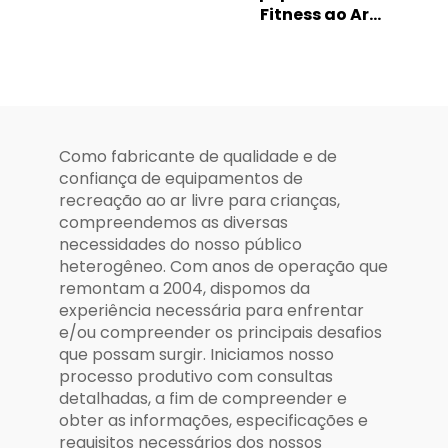
Fitness ao Ar
Dinossauro Osso
Livre, Ginásio em
para Playground
Parque, Exercício
Externo Infantil
Esportivo,
Treinamento
Corporal,
Equipamento de
Como fabricante de qualidade e de
Fitness ao Ar
confiança de equipamentos de
Livre
recreação ao ar livre para crianças,
compreendemos as diversas
necessidades do nosso público
heterogêneo. Com anos de operação que
remontam a 2004, dispomos da
experiência necessária para enfrentar
e/ou compreender os principais desafios
que possam surgir. Iniciamos nosso
processo produtivo com consultas
detalhadas, a fim de compreender e
obter as informações, especificações e
requisitos necessários dos nossos