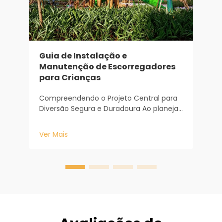
P
Guia de Instalação e
I
Manutenção de Escorregadores
para Crianças
P
g
Compreendendo o Projeto Central para
e
Diversão Segura e Duradoura Ao planejar
p
V
uma escorrega para crianças, a jornada
d
começa muito antes da instalação da
p
Ver Mais
primeira peça de equipamento. Ela
c
começa com a compreensão de como
c
o projeto determina a segurança e a
e
durabilidade. Na Baiheplay, com...