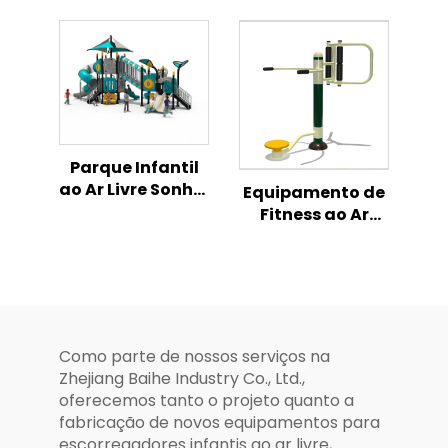
Aventura
Escorrega
Oceânica Infantil
Combinado
Parque Exterior
Fusão Seguro e
Divertido
Parque Infantil
ao Ar Livre Sonho,
Equipamento de
Série de
Fitness ao Ar
Escorrega
Livre, Ginásio em
Combinado
Parque, Exercício
Tudo em Um
Esportivo,
Treinamento
Corporal,
Equipamento de
Como parte de nossos serviços na
Fitness ao Ar
Zhejiang Baihe Industry Co., Ltd.,
Livre
oferecemos tanto o projeto quanto a
fabricação de novos equipamentos para
escorregadores infantis ao ar livre,