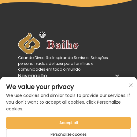
Criando Diversão, Inspirando Sorrisos. Soluções
personalizadas de lazer para famílias e
comunidades em todo o mundo.
Navegação
Categorias de produtos
We value your privacy
Entre em contato conosco
We use cookies and similar tools to provide our services. If
you don't want to accept all cookies, click Personalize
cookies.
Accept all
Direitos autorais © 2026 por Zhejiang Baihe
Personalize cookies
Industrial Co., Ltd. |
Política de Privacidade