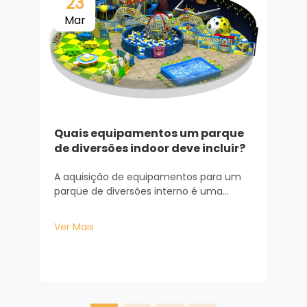
23
Mar
Quais equipamentos um parque
de diversões indoor deve incluir?
E
A aquisição de equipamentos para um
P
parque de diversões interno é uma
oportunidade de investir tanto no
A
desenvolvimento das crianças quanto
E
Ver Mais
na longevidade do seu negócio. Com
e
base nos meus anos de experiência
q
V
trabalhando com proprietários de
s
espaços Baiheplay, compreendo a
m
relação direta...
h