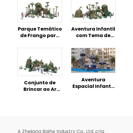
Parque Temático
Aventura Infantil
de Frango para
com Tema de
Playground
Frango -
Infantil ao Ar
Playground ao Ar
Livre
Livre
Aventura
Conjunto de
Espacial Infantil
Brincar ao Ar
com Foguete -
Livre para
Playground ao Ar
Crianças com
Livre
Tema de Frango
A Zhejiang Baihe Industry Co., Ltd. cria